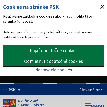
Cookies na stránke PSK
Používame základné cookies súbory, aby mohla táto
stránka fungovať.
Taktiež používame analytické súbory, akceptovaním
súhlasíte s ich používaním.
Prijať dodatočné cookies
Odmietnuť dodatočné cookies
Nastavenia cookies
SK
PSK
Doména psk.sk je oficiálna
Menu