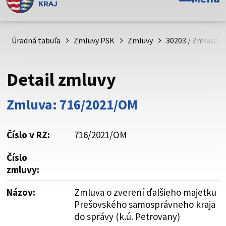
Toto je oficiálna webová stránka Prešovského
samosprávneho kraja. Oficiálne stránky využívajú doménu
psk.sk.
Úradná tabuľa
Zmluvy PSK
Zmluvy
30203 / Zmluva o
Táto stránka je zabezpečená
Detail zmluvy
Buďte pozorní a vždy sa uistite, že zdieľate informácie iba
cez zabezpečenú webovú stránku. Zabezpečená stránka
Zmluva: 716/2021/OM
vždy začína https:// pred názvom domény webového sídla.
Číslo v RZ:
716/2021/OM
Číslo
zmluvy:
Názov:
Zmluva o zverení ďalšieho majetku
Prešovského samosprávneho kraja
do správy (k.ú. Petrovany)