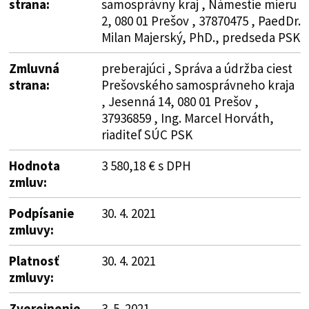
strana:
samosprávny kraj , Námestie mieru
2, 080 01 Prešov , 37870475 , PaedDr.
Milan Majerský, PhD., predseda PSK
Zmluvná
preberajúci , Správa a údržba ciest
strana:
Prešovského samosprávneho kraja
, Jesenná 14, 080 01 Prešov ,
37936859 , Ing. Marcel Horváth,
riaditeľ SÚC PSK
Hodnota
3 580,18 € s DPH
zmluv:
Podpísanie
30. 4. 2021
zmluvy:
Platnosť
30. 4. 2021
zmluvy:
Zverejnenie
3. 5. 2021