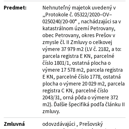
Predmet:
Nehnuteľný majetok uvedený v
„Protokole č. 05322/2020–OV–
0250240/20-00“ , nachádzajúci sa v
katastrálnom území Petrovany,
obec Petrovany, okres Prešov v
zmysle čl. II Zmluvy o celkovej
výmere 37 979 m2 (LV č. 2182, a to:
parcela registra E KN, parcelné
číslo 1801/1, ostatná plocha o
výmere 17 578 m2, parcela registra
E KN, parcelné číslo 1778, ostatná
plocha o výmere 20 029 m2, parcela
registra C KN, parcelné číslo
2043/31, orná pôda o výmere 372
m2). Ďalšie špecifiká podľa článku II
zmluvy.
Zmluvná
odovzdávajúci , Prešovský