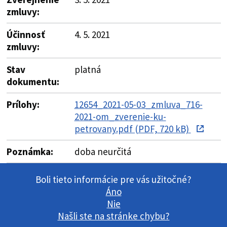
zmluvy:
Účinnosť
4. 5. 2021
zmluvy:
Stav
platná
dokumentu:
Prílohy:
12654_2021-05-03_zmluva_716-
2021-om_zverenie-ku-
petrovany.pdf (PDF, 720 kB)
Poznámka:
doba neurčitá
Boli tieto informácie pre vás užitočné?
Áno
Nie
Našli ste na stránke chybu?