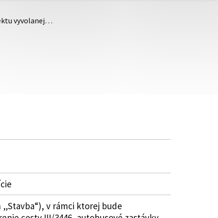
jektu vyvolanej…
cie
 „Stavba“), v rámci ktorej bude
enie cesty III/3446, autobusové zastávky.