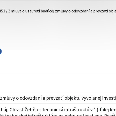
353 / Zmluva o uzavretí budúcej zmluvy o odovzdaní a prevzatí ob
D
zmluvy o odovzdaní a prevzatí objektu vyvolanej investí
j, Chrasť Žehňa – technická infraštruktúra“ (ďalej len
 technickej infraštruktúry na nehnuteľnostiach. Rozšír