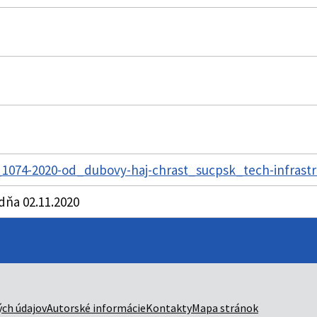
1074-2020-od_dubovy-haj-chrast_sucpsk_tech-infrastru
dňa 02.11.2020
ch údajov
Autorské informácie
Kontakty
Mapa stránok