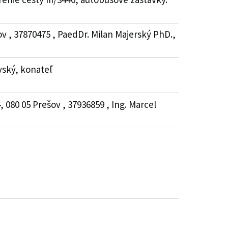
v , 37870475 , PaedDr. Milan Majerský PhD.,
vský, konateľ
080 05 Prešov , 37936859 , Ing. Marcel