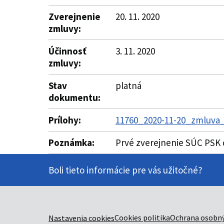
Zverejnenie
20. 11. 2020
zmluvy:
Účinnosť
3. 11. 2020
zmluvy:
Stav
platná
dokumentu:
Prílohy:
11760_2020-11-20_zmluva_
Poznámka:
Prvé zverejnenie SÚC PSK 
Boli tieto informácie pre vás užitočné?
Cookies politika
Ochrana osobný
Nastavenia cookies