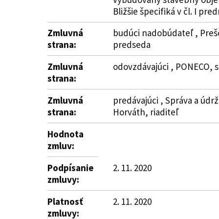
Bližšie špecifiká v čl. I pr
Zmluvná
budúci nadobúdateľ , Prešo
strana:
predseda
Zmluvná
odovzdávajúci , PONECO, s.r
strana:
Zmluvná
predávajúci , Správa a údr
strana:
Horváth, riaditeľ
Hodnota
zmluv:
Podpísanie
2. 11. 2020
zmluvy:
Platnosť
2. 11. 2020
zmluvy: