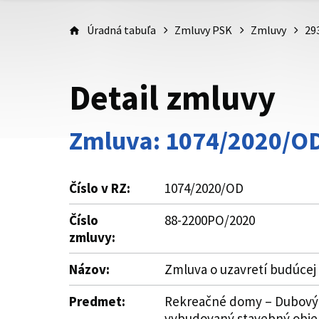
Úradná tabuľa
Zmluvy PSK
Zmluvy
29
Detail zmluvy
Zmluva: 1074/2020/O
Číslo v RZ:
1074/2020/OD
Číslo
88-2200PO/2020
zmluvy:
Názov:
Zmluva o uzavretí budúcej 
Predmet:
Rekreačné domy – Dubový há
vybudovaný stavebný objekt