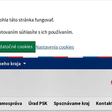
hla táto stránka fungovať.
tovaním súhlasíte s ich používaním.
datočné cookies
Nastavenia cookies
eho kraja
Táto stránka je zabezpe
Buďte pozorní a vždy sa ui
ého samosprávneho kraja.
zabezpečenú webovú strá
https:// pred názvom dom
amospráva
Úrad PSK
Spoznávame kraj
Kontak