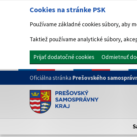
Cookies na stránke PSK
Používame základné cookies súbory, aby mo
Taktiež používame analytické súbory, akcep
Prijať dodatočné cookies
Odmietnuť do
PRESKOČIŤ NA HLAVNÝ OBSAH
Oficiálna stránka
Prešovského samosprávn
Doména psk.sk je oficiálna
Toto je oficiálna webová stránka Prešovsk
Oficiálne stránky využívajú doménu psk.sk.
S