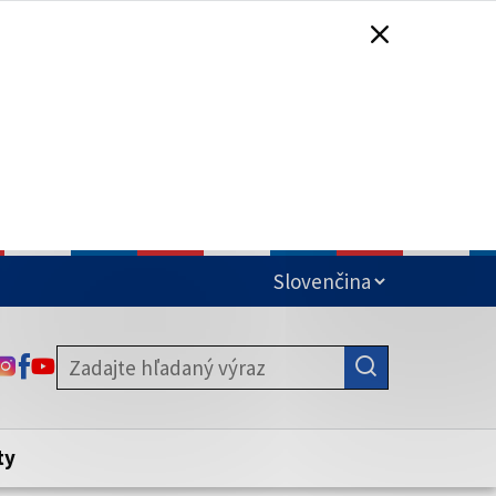
čená
ODKAZ SA OTVORÍ NA NOVEJ KARTE
ODKAZ SA OTVORÍ NA NOVEJ KARTE
ODKAZ SA OTVORÍ NA NOVEJ KARTE
stite, že zdieľate informácie iba cez
nku. Zabezpečená stránka vždy začína
ény webového sídla.
ty