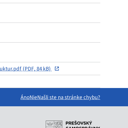
ktur.pdf (PDF, 84 kB)
Áno
Nie
Našli ste na stránke chybu?