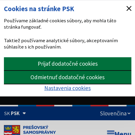
Cookies na stránke PSK
Používame základné cookies súbory, aby mohla táto
stránka fungovať.
Taktiež používame analytické súbory, akceptovaním
súhlasíte s ich používaním.
Prijať dodatočné cookies
Odmietnuť dodatočné cookies
Nastavenia cookies
SK
PSK
Doména psk.sk je oficiálna
Menu