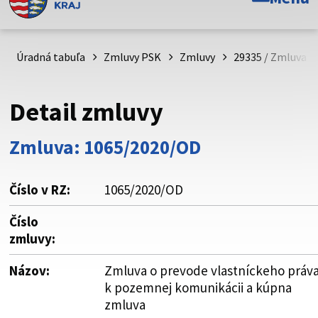
Toto je oficiálna webová stránka Prešovského
samosprávneho kraja. Oficiálne stránky využívajú doménu
psk.sk.
Úradná tabuľa
Zmluvy PSK
Zmluvy
29335 / Zmluva o
Táto stránka je zabezpečená
Detail zmluvy
Buďte pozorní a vždy sa uistite, že zdieľate informácie iba
cez zabezpečenú webovú stránku. Zabezpečená stránka
Zmluva: 1065/2020/OD
vždy začína https:// pred názvom domény webového sídla.
Číslo v RZ:
1065/2020/OD
Číslo
zmluvy:
Názov:
Zmluva o prevode vlastníckeho práv
k pozemnej komunikácii a kúpna
zmluva