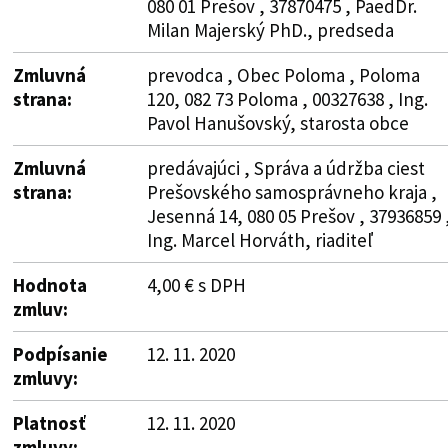
080 01 Prešov , 37870475 , PaedDr.
Milan Majerský PhD., predseda
Zmluvná
prevodca , Obec Poloma , Poloma
strana:
120, 082 73 Poloma , 00327638 , Ing.
Pavol Hanušovský, starosta obce
Zmluvná
predávajúci , Správa a údržba ciest
strana:
Prešovského samosprávneho kraja ,
Jesenná 14, 080 05 Prešov , 37936859 
Ing. Marcel Horváth, riaditeľ
Hodnota
4,00 € s DPH
zmluv:
Podpísanie
12. 11. 2020
zmluvy:
Platnosť
12. 11. 2020
zmluvy: