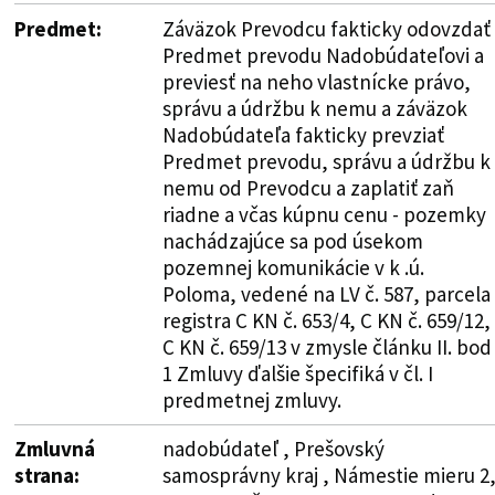
Predmet:
Záväzok Prevodcu fakticky odovzdať
Predmet prevodu Nadobúdateľovi a
previesť na neho vlastnícke právo,
správu a údržbu k nemu a záväzok
Nadobúdateľa fakticky prevziať
Predmet prevodu, správu a údržbu k
nemu od Prevodcu a zaplatiť zaň
riadne a včas kúpnu cenu - pozemky
nachádzajúce sa pod úsekom
pozemnej komunikácie v k .ú.
Poloma, vedené na LV č. 587, parcela
registra C KN č. 653/4, C KN č. 659/12,
C KN č. 659/13 v zmysle článku II. bod
1 Zmluvy ďalšie špecifiká v čl. I
predmetnej zmluvy.
Zmluvná
nadobúdateľ , Prešovský
strana:
samosprávny kraj , Námestie mieru 2