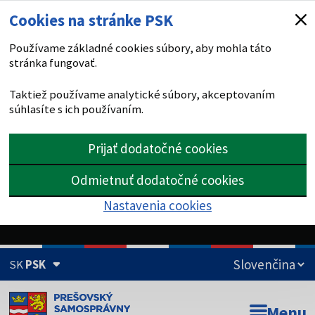
Cookies na stránke PSK
Používame základné cookies súbory, aby mohla táto
stránka fungovať.
Taktiež používame analytické súbory, akceptovaním
súhlasíte s ich používaním.
Prijať dodatočné cookies
Odmietnuť dodatočné cookies
Nastavenia cookies
SK
PSK
Doména psk.sk je oficiálna
Menu