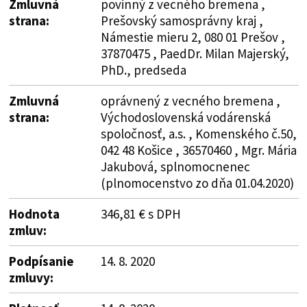
Zmluvná
povinný z vecného bremena ,
strana:
Prešovský samosprávny kraj ,
Námestie mieru 2, 080 01 Prešov ,
37870475 , PaedDr. Milan Majerský,
PhD., predseda
Zmluvná
oprávnený z vecného bremena ,
strana:
Východoslovenská vodárenská
spoločnosť, a.s. , Komenského č.50,
042 48 Košice , 36570460 , Mgr. Mária
Jakubová, splnomocnenec
(plnomocenstvo zo dňa 01.04.2020)
Hodnota
346,81 € s DPH
zmluv:
Podpísanie
14. 8. 2020
zmluvy: