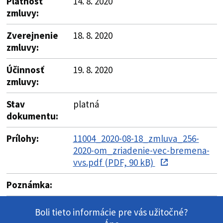
Platnosť
14. 8. 2020
zmluvy:
Zverejnenie
18. 8. 2020
zmluvy:
Účinnosť
19. 8. 2020
zmluvy:
Stav
platná
dokumentu:
Prílohy:
11004_2020-08-18_zmluva_256-
2020-om_zriadenie-vec-bremena-
vvs.pdf (PDF, 90 kB)
Poznámka:
Boli tieto informácie pre vás užitočné?