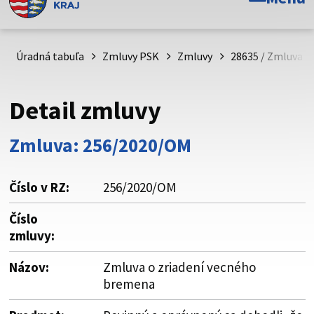
Toto je oficiálna webová stránka Prešovského
samosprávneho kraja. Oficiálne stránky využívajú doménu
psk.sk.
Úradná tabuľa
Zmluvy PSK
Zmluvy
28635 / Zmluva o
Táto stránka je zabezpečená
Detail zmluvy
Buďte pozorní a vždy sa uistite, že zdieľate informácie iba
cez zabezpečenú webovú stránku. Zabezpečená stránka
Zmluva: 256/2020/OM
vždy začína https:// pred názvom domény webového sídla.
Číslo v RZ:
256/2020/OM
Číslo
zmluvy:
Názov:
Zmluva o zriadení vecného
bremena