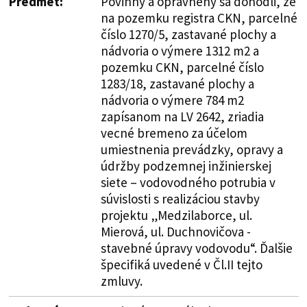
Predmet:
Povinný a oprávnený sa dohodli, že
na pozemku registra CKN, parcelné
číslo 1270/5, zastavané plochy a
nádvoria o výmere 1312 m2 a
pozemku CKN, parcelné číslo
1283/18, zastavané plochy a
nádvoria o výmere 784 m2
zapísanom na LV 2642, zriadia
vecné bremeno za účelom
umiestnenia prevádzky, opravy a
údržby podzemnej inžinierskej
siete – vodovodného potrubia v
súvislosti s realizáciou stavby
projektu „Medzilaborce, ul.
Mierová, ul. Duchnovičova -
stavebné úpravy vodovodu“. Ďalšie
špecifiká uvedené v Čl.II tejto
zmluvy.