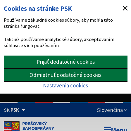
Cookies na stránke PSK
Používame základné cookies súbory, aby mohla táto
stránka fungovať.
Taktiež používame analytické súbory, akceptovaním
súhlasíte s ich používaním.
Prijať dodatočné cookies
Odmietnuť dodatočné cookies
Nastavenia cookies
SK
PSK
Doména psk.sk je oficiálna
Menu