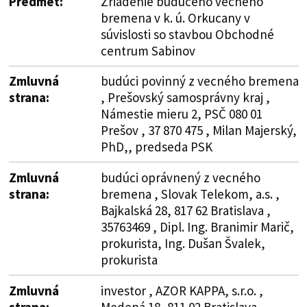
Predmet:
Zriadenie budúceho vecného
bremena v k. ú. Orkucany v
súvislosti so stavbou Obchodné
centrum Sabinov
Zmluvná
budúci povinný z vecného bremena
strana:
, Prešovský samosprávny kraj ,
Námestie mieru 2, PSČ 080 01
Prešov , 37 870 475 , Milan Majerský,
PhD,, predseda PSK
Zmluvná
budúci oprávnený z vecného
strana:
bremena , Slovak Telekom, a.s. ,
Bajkalská 28, 817 62 Bratislava ,
35763469 , Dipl. Ing. Branimir Marič,
prokurista, Ing. Dušan Švalek,
prokurista
Zmluvná
investor , AZOR KAPPA, s.r.o. ,
strana:
Medená 18, 811 02 Bratislava –