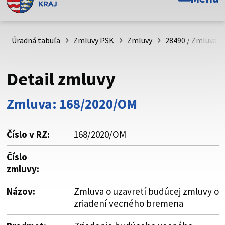
Toto je oficiálna webová stránka Prešovského
samosprávneho kraja. Oficiálne stránky využívajú doménu
psk.sk.
Úradná tabuľa
Zmluvy PSK
Zmluvy
28490 / Zmluva o
Táto stránka je zabezpečená
Detail zmluvy
Buďte pozorní a vždy sa uistite, že zdieľate informácie iba
cez zabezpečenú webovú stránku. Zabezpečená stránka
Zmluva: 168/2020/OM
vždy začína https:// pred názvom domény webového sídla.
Číslo v RZ:
168/2020/OM
Číslo
zmluvy:
Názov:
Zmluva o uzavretí budúcej zmluvy o
zriadení vecného bremena