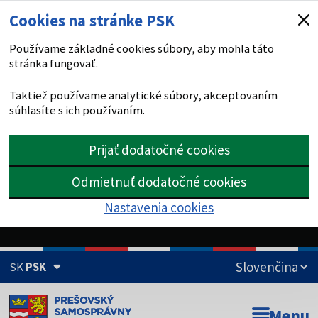
Cookies na stránke PSK
Používame základné cookies súbory, aby mohla táto
stránka fungovať.
Taktiež používame analytické súbory, akceptovaním
súhlasíte s ich používaním.
Prijať dodatočné cookies
Odmietnuť dodatočné cookies
Nastavenia cookies
SK
PSK
Doména psk.sk je oficiálna
Menu