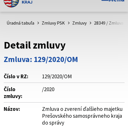
Toto je oficiálna webová stránka Prešovského
samosprávneho kraja. Oficiálne stránky využívajú doménu
psk.sk.
Úradná tabuľa
Zmluvy PSK
Zmluvy
28349 / Zmluva o
Táto stránka je zabezpečená
Detail zmluvy
Buďte pozorní a vždy sa uistite, že zdieľate informácie iba
cez zabezpečenú webovú stránku. Zabezpečená stránka
Zmluva: 129/2020/OM
vždy začína https:// pred názvom domény webového sídla.
Číslo v RZ:
129/2020/OM
Číslo
/2020
zmluvy:
Názov:
Zmluva o zverení ďalšieho majetku
Prešovského samosprávneho kraja
do správy