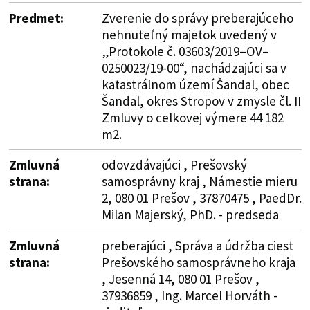
Predmet:
Zverenie do správy preberajúceho
nehnuteľný majetok uvedený v
„Protokole č. 03603/2019–OV–
0250023/19-00“, nachádzajúci sa v
katastrálnom území Šandal, obec
Šandal, okres Stropov v zmysle čl. II
Zmluvy o celkovej výmere 44 182
m2.
Zmluvná
odovzdávajúci , Prešovský
strana:
samosprávny kraj , Námestie mieru
2, 080 01 Prešov , 37870475 , PaedDr.
Milan Majerský, PhD. - predseda
Zmluvná
preberajúci , Správa a údržba ciest
strana:
Prešovského samosprávneho kraja
, Jesenná 14, 080 01 Prešov ,
37936859 , Ing. Marcel Horváth -