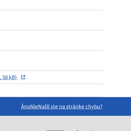
 58 kB)
Áno
Nie
Našli ste na stránke chybu?