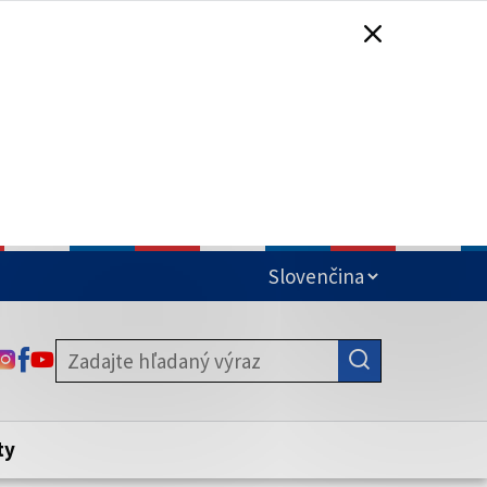
čená
ODKAZ SA OTVORÍ NA NOVEJ KARTE
ODKAZ SA OTVORÍ NA NOVEJ KARTE
ODKAZ SA OTVORÍ NA NOVEJ KARTE
stite, že zdieľate informácie iba cez
nku. Zabezpečená stránka vždy začína
ény webového sídla.
ty