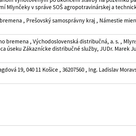
mí Mlynčeky v správe SOŠ agropotravinárskej a technic
remena , Prešovský samosprávny kraj , Námestie mieru 2
 bremena , Východoslovenská distribučná, a. s. , Mlynská
ca úseku Zákaznícke distribučné služby, JUDr. Marek 
aragdová 19, 040 11 Košice , 36207560 , Ing. Ladislav Morav