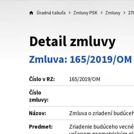
Úradná tabuľa
Zmluvy PSK
Zmluvy
27
Detail zmluvy
Zmluva: 165/2019/OM
Číslo v RZ:
165/2019/OM
Číslo
zmluvy:
Názov:
Zmluva o zriadení budúc
Predmet:
Zriadenie budúceho vecnéh
určenom geometrickým plá