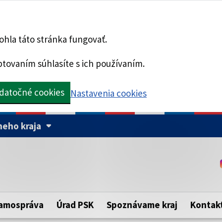
hla táto stránka fungovať.
tovaním súhlasíte s ich používaním.
datočné cookies
Nastavenia cookies
eho kraja
Táto stránka je zabezpe
Buďte pozorní a vždy sa ui
ého samosprávneho kraja.
zabezpečenú webovú strá
https:// pred názvom dom
amospráva
Úrad PSK
Spoznávame kraj
Kontak