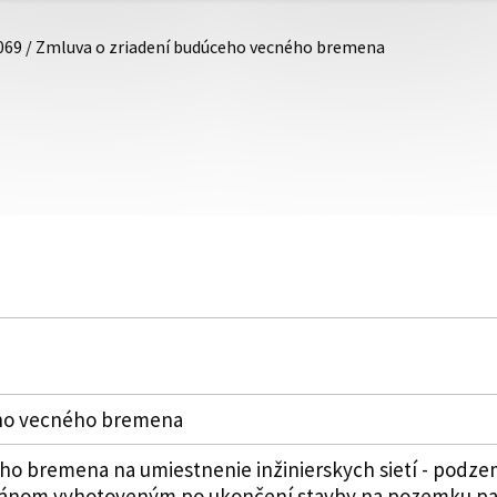
069 / Zmluva o zriadení budúceho vecného bremena
eho vecného bremena
o bremena na umiestnenie inžinierskych sietí - podze
nom vyhotoveným po ukončení stavby na pozemku parc.