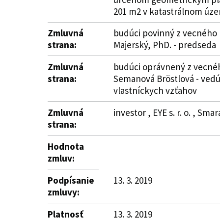
201 m2 v katastrálnom úze
Zmluvná
budúci povinný z vecného b
strana:
Majerský, PhD. - predseda
Zmluvná
budúci oprávnený z vecného
strana:
Semanová Bröstlová - vedú
vlastníckych vzťahov
Zmluvná
investor , EYE s. r. o. , Sm
strana:
Hodnota
zmluv:
Podpísanie
13. 3. 2019
zmluvy:
Platnosť
13. 3. 2019