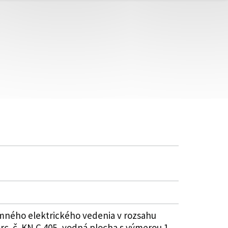
mného elektrického vedenia v rozsahu
 č. KN C 405, vodná plocha s výmerou 1