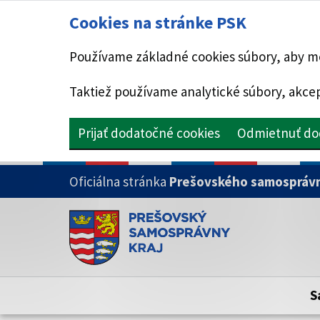
Cookies na stránke PSK
Používame základné cookies súbory, aby mo
Taktiež používame analytické súbory, akcep
Prijať dodatočné cookies
Odmietnuť do
PRESKOČIŤ NA HLAVNÝ OBSAH
Oficiálna stránka
Prešovského samosprávn
Doména psk.sk je oficiálna
Toto je oficiálna webová stránka Prešovsk
Oficiálne stránky využívajú doménu psk.sk.
S