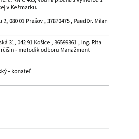
kej v Kežmarku.
, 080 01 Prešov , 37870475 , PaedDr. Milan
 31, 042 91 Košice , 36599361 , Ing. Rita
Jurčišin - metodik odboru Manažment
ský - konateľ