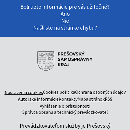
Boli tieto informácie pre vás užitočné?
Áno
Nie
Našli ste na stránke chybu?
Cookies politika
Ochrana osobných údajov
Nastavenia cookies
Autorské informácie
Kontakty
Mapa stránok
RSS
Vyhlásenie o prístupnosti
Správca obsahu a technický prevádzkovateľ
Prevádzkovateľom služby je Prešovský