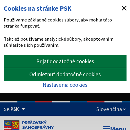
Cookies na stránke PSK
Používame základné cookies súbory, aby mohla táto
stránka fungovať.
Taktiež používame analytické súbory, akceptovaním
súhlasíte s ich používaním.
Prijať dodatočné cookies
Odmietnuť dodatočné cookies
Nastavenia cookies
SK
PSK
Doména psk.sk je oficiálna
Menu