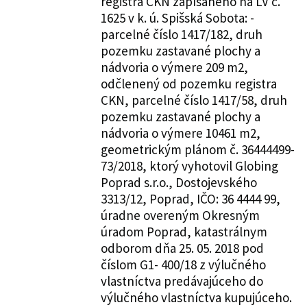
registra CKN zapísaného na LV č.
1625 v k. ú. Spišská Sobota: -
parcelné číslo 1417/182, druh
pozemku zastavané plochy a
nádvoria o výmere 209 m2,
odčlenený od pozemku registra
CKN, parcelné číslo 1417/58, druh
pozemku zastavané plochy a
nádvoria o výmere 10461 m2,
geometrickým plánom č. 36444499-
73/2018, ktorý vyhotovil Globing
Poprad s.r.o., Dostojevského
3313/12, Poprad, IČO: 36 4444 99,
úradne overeným Okresným
úradom Poprad, katastrálnym
odborom dňa 25. 05. 2018 pod
číslom G1- 400/18 z výlučného
vlastníctva predávajúceho do
výlučného vlastníctva kupujúceho.