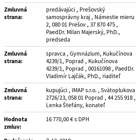
Zmluvná
predávajúci , Prešovský
strana:
samosprávny kraj , Námestie mieru
2, 080 01 Prešov , 37 870 475 ,
PaedDr. Milan Majerský, PhD.,
predseda
Zmluvná
spravca , Gymnázium, Kukučínova
strana:
4239/1, Poprad , Kukučínova
4239/1, Poprad , 00161098 , PaedDr.
Vladimír Lajčák, PhD., riaditeľ
Zmluvná
kupujúci , IMAP s.r.o. , Svätoplukova
strana:
2726/23, 058 01 Poprad , 44 255 918 ,
Lenka Štefány, konateľ
Hodnota
16 770,00 € s DPH
zmluv: