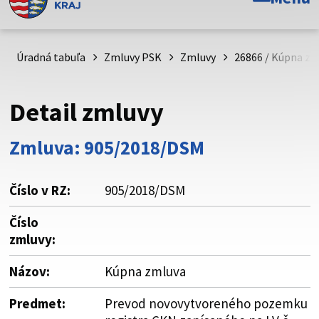
Toto je oficiálna webová stránka Prešovského
samosprávneho kraja. Oficiálne stránky využívajú doménu
psk.sk.
Úradná tabuľa
Zmluvy PSK
Zmluvy
26866 / Kúpna zm
Táto stránka je zabezpečená
Detail zmluvy
Buďte pozorní a vždy sa uistite, že zdieľate informácie iba
cez zabezpečenú webovú stránku. Zabezpečená stránka
Zmluva: 905/2018/DSM
vždy začína https:// pred názvom domény webového sídla.
Číslo v RZ:
905/2018/DSM
Číslo
zmluvy:
Názov:
Kúpna zmluva
Predmet:
Prevod novovytvoreného pozemku