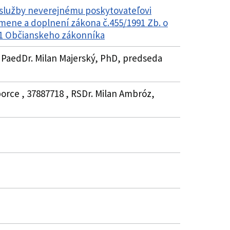
 služby neverejnému poskytovateľovi
 zmene a doplnení zákona č.455/1991 Zb. o
51 Občianskeho zákonníka
, PaedDr. Milan Majerský, PhD, predseda
borce , 37887718 , RSDr. Milan Ambróz,