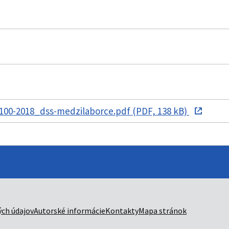
100-2018_dss-medzilaborce.pdf (PDF, 138 kB)
ch údajov
Autorské informácie
Kontakty
Mapa stránok