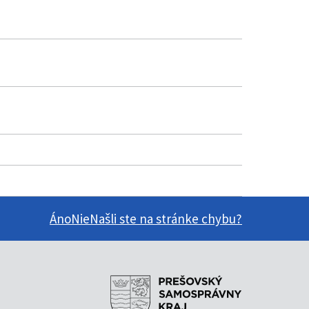
Áno
Nie
Našli ste na stránke chybu?