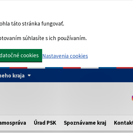
hla táto stránka fungovať.
tovaním súhlasíte s ich používaním.
datočné cookies
Nastavenia cookies
eho kraja
Táto stránka je zabezpe
Buďte pozorní a vždy sa ui
ého samosprávneho kraja.
zabezpečenú webovú strá
https:// pred názvom dom
amospráva
Úrad PSK
Spoznávame kraj
Kontak