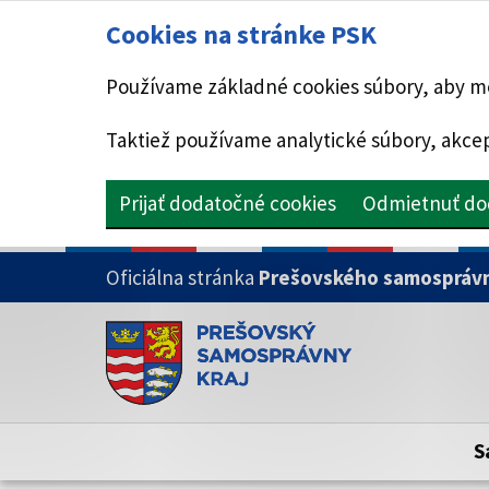
Cookies na stránke PSK
Používame základné cookies súbory, aby mo
Taktiež používame analytické súbory, akcep
Prijať dodatočné cookies
Odmietnuť do
PRESKOČIŤ NA HLAVNÝ OBSAH
Oficiálna stránka
Prešovského samosprávn
Doména psk.sk je oficiálna
Toto je oficiálna webová stránka Prešovsk
Oficiálne stránky využívajú doménu psk.sk.
S