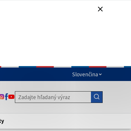
čená
ODKAZ SA OTVORÍ NA NOVEJ KARTE
ODKAZ SA OTVORÍ NA NOVEJ KARTE
ODKAZ SA OTVORÍ NA NOVEJ KARTE
stite, že zdieľate informácie iba cez
nku. Zabezpečená stránka vždy začína
ény webového sídla.
ty