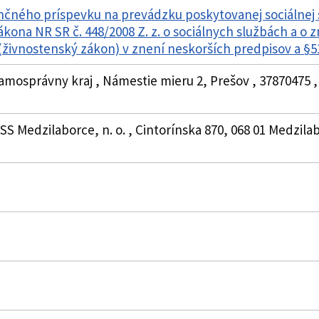
nčného príspevku na prevádzku poskytovanej sociálnej
zákona NR SR č. 448/2008 Z. z. o sociálnych službách a o
živnostenský zákon) v znení neskorších predpisov a §
amosprávny kraj , Námestie mieru 2, Prešov , 37870475 
SS Medzilaborce, n. o. , Cintorínska 870, 068 01 Medzila