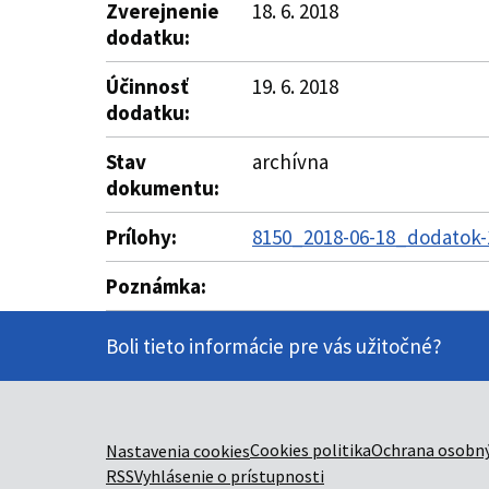
Zverejnenie
18. 6. 2018
dodatku:
Účinnosť
19. 6. 2018
dodatku:
Stav
archívna
dokumentu:
Prílohy:
8150_2018-06-18_dodatok-
Poznámka:
Boli tieto informácie pre vás užitočné?
Cookies politika
Ochrana osobný
Nastavenia cookies
RSS
Vyhlásenie o prístupnosti