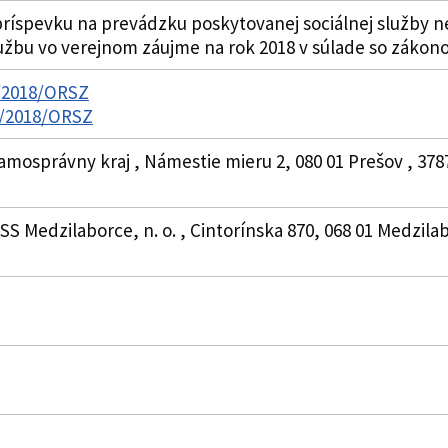
ríspevku na prevádzku poskytovanej sociálnej služby 
užbu vo verejnom záujme na rok 2018 v súlade so zákono
7/2018/ORSZ
37/2018/ORSZ
amosprávny kraj , Námestie mieru 2, 080 01 Prešov , 378
SS Medzilaborce, n. o. , Cintorínska 870, 068 01 Medzila