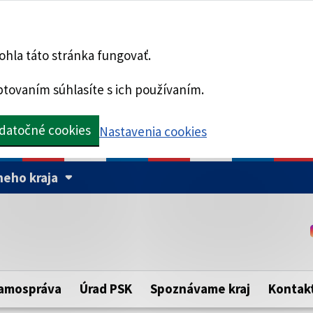
hla táto stránka fungovať.
tovaním súhlasíte s ich používaním.
datočné cookies
Nastavenia cookies
eho kraja
Táto stránka je zabezpe
Buďte pozorní a vždy sa ui
ého samosprávneho kraja.
zabezpečenú webovú strá
https:// pred názvom dom
amospráva
Úrad PSK
Spoznávame kraj
Kontak