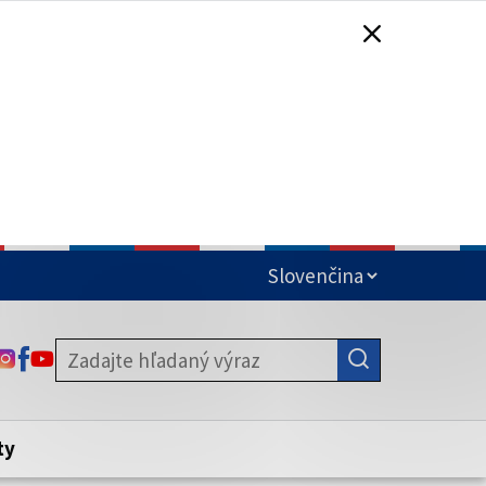
čená
ODKAZ SA OTVORÍ NA NOVEJ KARTE
ODKAZ SA OTVORÍ NA NOVEJ KARTE
ODKAZ SA OTVORÍ NA NOVEJ KARTE
stite, že zdieľate informácie iba cez
nku. Zabezpečená stránka vždy začína
ény webového sídla.
ty