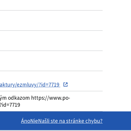
faktury/ezmluvy/?id=7719
ovným odkazom https://www.po-
?id=7719
Áno
Nie
Našli ste na stránke chybu?