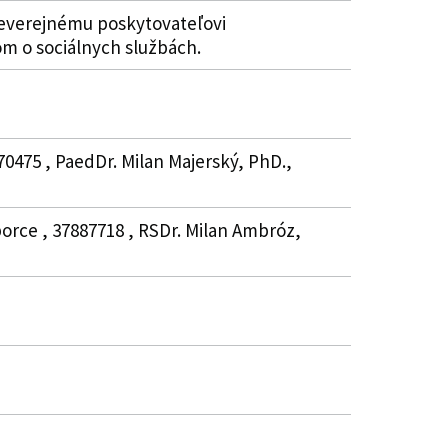
neverejnému poskytovateľovi
m o sociálnych službách.
70475 , PaedDr. Milan Majerský, PhD.,
borce , 37887718 , RSDr. Milan Ambróz,