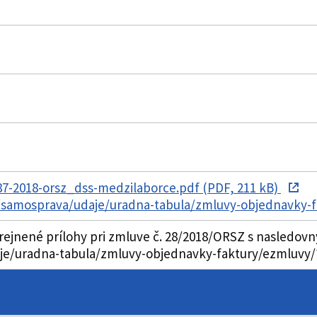
7-2018-orsz_dss-medzilaborce.pdf (PDF, 211 kB)
k/samosprava/udaje/uradna-tabula/zmluvy-objednavky-
erejnené prílohy pri zmluve č. 28/2018/ORSZ s nasled
aje/uradna-tabula/zmluvy-objednavky-faktury/ezmluvy/