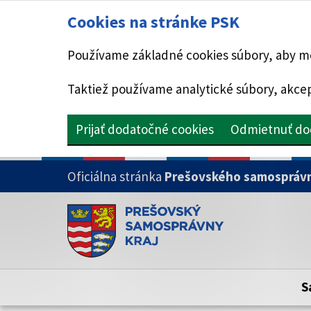
Cookies na stránke PSK
Používame základné cookies súbory, aby mo
Taktiež používame analytické súbory, akcep
Prijať dodatočné cookies
Odmietnuť do
PRESKOČIŤ NA HLAVNÝ OBSAH
Oficiálna stránka
Prešovského samosprávn
Doména psk.sk je oficiálna
Toto je oficiálna webová stránka Prešovsk
Oficiálne stránky využívajú doménu psk.sk.
S