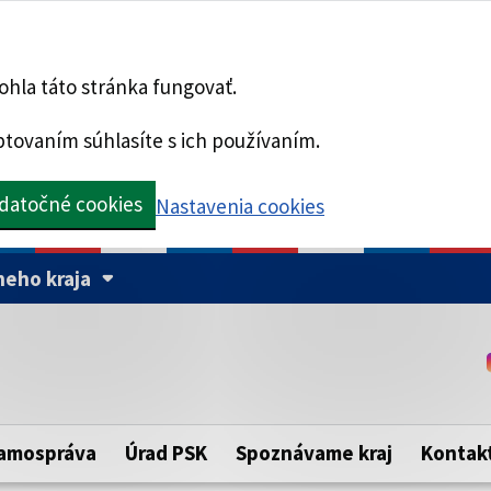
hla táto stránka fungovať.
tovaním súhlasíte s ich používaním.
datočné cookies
Nastavenia cookies
eho kraja
Táto stránka je zabezpe
Buďte pozorní a vždy sa ui
ého samosprávneho kraja.
zabezpečenú webovú strá
https:// pred názvom dom
amospráva
Úrad PSK
Spoznávame kraj
Kontak