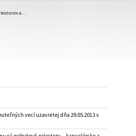
priestorov a…
uteľných vecí uzavretej dňa 29.05.2013 v
mu sú nebytové priestory – kancelárske a