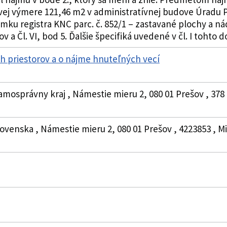
ovej výmere 121,46 m2 v administratívnej budove Úradu 
mku registra KNC parc. č. 852/1 – zastavané plochy a nád
 a Čl. VI, bod 5. Ďalšie špecifiká uvedené v čl. I tohto 
 priestorov a o nájme hnuteľných vecí
amosprávny kraj , Námestie mieru 2, 080 01 Prešov , 378
venska , Námestie mieru 2, 080 01 Prešov , 4223853 , M