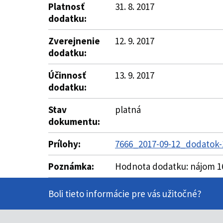
Platnosť
31. 8. 2017
dodatku:
Zverejnenie
12. 9. 2017
dodatku:
Účinnosť
13. 9. 2017
dodatku:
Stav
platná
dokumentu:
Prílohy:
7666_2017-09-12_dodatok-
Poznámka:
Hodnota dodatku: nájom 1
Boli tieto informácie pre vás užitočné?