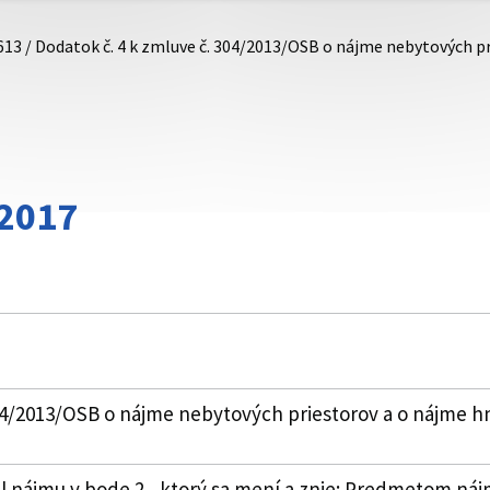
613 / Dodatok č. 4 k zmluve č. 304/2013/OSB o nájme nebytových 
/2017
04/2013/OSB o nájme nebytových priestorov a o nájme hn
el nájmu v bode 2., ktorý sa mení a znie: Predmetom náj