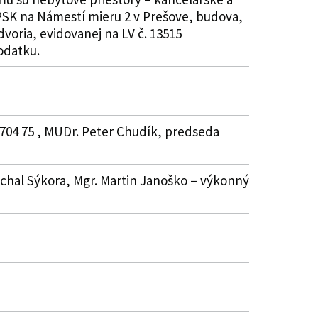
PSK na Námestí mieru 2 v Prešove, budova,
voria, evidovanej na LV č. 13515
dodatku.
 704 75 , MUDr. Peter Chudík, predseda
ichal Sýkora, Mgr. Martin Janoško – výkonný