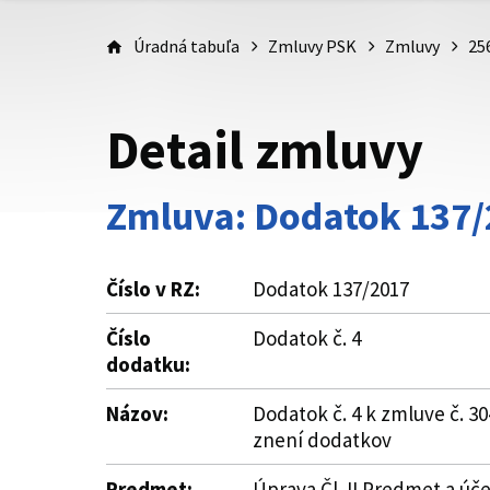
Úradná tabuľa
Zmluvy PSK
Zmluvy
25
Detail zmluvy
Zmluva: Dodatok 137
Číslo v RZ:
Dodatok 137/2017
Číslo
Dodatok č. 4
dodatku:
Názov:
Dodatok č. 4 k zmluve č. 3
znení dodatkov
Predmet:
Úprava Čl. II Predmet a úč