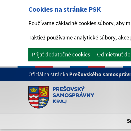
Cookies na stránke PSK
Používame základné cookies súbory, aby mo
Taktiež používame analytické súbory, akcep
Prijať dodatočné cookies
Odmietnuť do
PRESKOČIŤ NA HLAVNÝ OBSAH
Oficiálna stránka
Prešovského samosprávn
Doména psk.sk je oficiálna
Toto je oficiálna webová stránka Prešovsk
Oficiálne stránky využívajú doménu psk.sk.
S