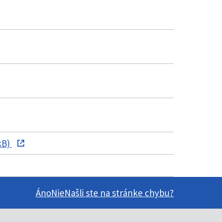
kB)
Áno
Nie
Našli ste na stránke chybu?