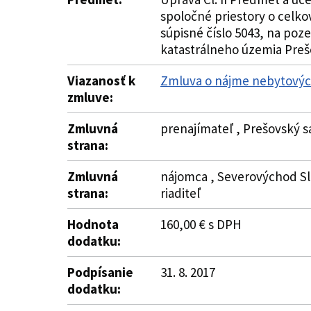
spoločné priestory o celk
súpisné číslo 5043, na poze
katastrálneho územia Prešov
Viazanosť k
Zmluva o nájme nebytových
zmluve:
Zmluvná
prenajímateľ , Prešovský s
strana:
Zmluvná
nájomca , Severovýchod Slo
strana:
riaditeľ
Hodnota
160,00 € s DPH
dodatku:
Podpísanie
31. 8. 2017
dodatku: