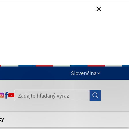
čená
ODKAZ SA OTVORÍ NA NOVEJ KARTE
ODKAZ SA OTVORÍ NA NOVEJ KARTE
ODKAZ SA OTVORÍ NA NOVEJ KARTE
stite, že zdieľate informácie iba cez
nku. Zabezpečená stránka vždy začína
ény webového sídla.
ty