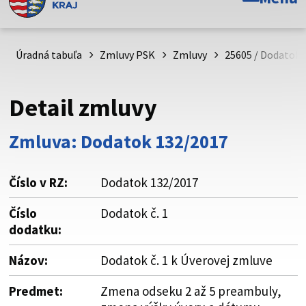
Toto je oficiálna webová stránka Prešovského
samosprávneho kraja. Oficiálne stránky využívajú doménu
psk.sk.
Úradná tabuľa
Zmluvy PSK
Zmluvy
25605 / Dodatok č
Táto stránka je zabezpečená
Detail zmluvy
Buďte pozorní a vždy sa uistite, že zdieľate informácie iba
cez zabezpečenú webovú stránku. Zabezpečená stránka
Zmluva: Dodatok 132/2017
vždy začína https:// pred názvom domény webového sídla.
Číslo v RZ:
Dodatok 132/2017
Číslo
Dodatok č. 1
dodatku:
Názov:
Dodatok č. 1 k Úverovej zmluve
Predmet:
Zmena odseku 2 až 5 preambuly,