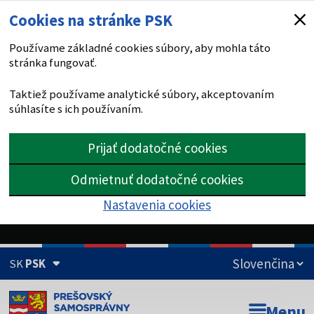
Cookies na stránke PSK
Používame základné cookies súbory, aby mohla táto
stránka fungovať.
Taktiež používame analytické súbory, akceptovaním
súhlasíte s ich používaním.
Prijať dodatočné cookies
Odmietnuť dodatočné cookies
Nastavenia cookies
SK
PSK
Doména psk.sk je oficiálna
Menu