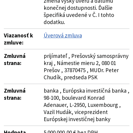
zmena výšky úveru a dátumu
konečnej dostupnosti. Ďalšie
špecifiká uvedené v Č. I tohto
dodatku.
Viazanosť k
Úverová zmluva
zmluve:
Zmluvná
prijímateľ , Prešovský samosprávny
strana:
kraj , Námestie mieru 2, 080 01
Prešov , 37870475 , MUDr. Peter
Chudík, predseda PSK
Zmluvná
banka , Európska investičná banka ,
strana:
98-100, boulevard Konrad
Adenauer, L-2950, Luxembourg ,
Vazil Hudák, viceprezident
Európskej investičnej banky
Hodnota
5 000 000,00 € bez DPH