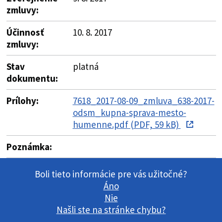
zmluvy:
Účinnosť
10. 8. 2017
zmluvy:
Stav
platná
dokumentu:
Prílohy:
7618_2017-08-09_zmluva_638-2017-
odsm_kupna-sprava-mesto-
humenne.pdf (PDF, 59 kB)
Poznámka:
Boli tieto informácie pre vás užitočné?
Áno
Nie
Našli ste na stránke chybu?