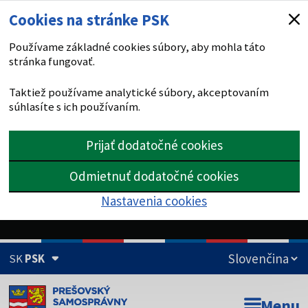
Cookies na stránke PSK
Používame základné cookies súbory, aby mohla táto
stránka fungovať.
Taktiež používame analytické súbory, akceptovaním
súhlasíte s ich používaním.
Prijať dodatočné cookies
Odmietnuť dodatočné cookies
Nastavenia cookies
SK
PSK
Doména psk.sk je oficiálna
Menu