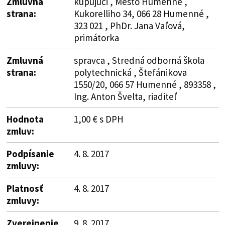
Zmluvná
kupujúci , Mesto Humenné ,
strana:
Kukorelliho 34, 066 28 Humenné ,
323 021 , PhDr. Jana Vaľová,
primátorka
Zmluvná
spravca , Stredná odborná škola
strana:
polytechnická , Štefánikova
1550/20, 066 57 Humenné , 893358 ,
Ing. Anton Švelta, riaditeľ
Hodnota
1,00 € s DPH
zmluv:
Podpísanie
4. 8. 2017
zmluvy:
Platnosť
4. 8. 2017
zmluvy:
Zverejnenie
9. 8. 2017