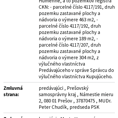
Humenné, a to pozemkov registra
CKN: - parcelné číslo 4117/191, druh
pozemku zastavané plochy a
nádvoria o výmere 463 m2, -
parcelné číslo 4117/192, druh
pozemku zastavané plochy a
nádvoria o výmere 189 m2, -
parcelné číslo 4117/207, druh
pozemku zastavané plochy a
nádvoria o výmere 304 m2, z
výlučného vlastníctva
Predávajúceho v správe Správcu do
výlučného vlastníctva Kupujúceho.
Zmluvná
predávajúci , Prešovský
strana:
samosprávny kraj , Námestie mieru
2, 080 01 Prešov , 37870475 , MUDr.
Peter Chudík, predseda PSK