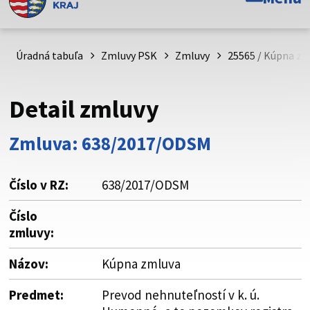
Toto je oficiálna webová stránka Prešovského
samosprávneho kraja. Oficiálne stránky využívajú doménu
psk.sk.
Úradná tabuľa
Zmluvy PSK
Zmluvy
25565 / Kúpna zm
Táto stránka je zabezpečená
Detail zmluvy
Buďte pozorní a vždy sa uistite, že zdieľate informácie iba
cez zabezpečenú webovú stránku. Zabezpečená stránka
Zmluva: 638/2017/ODSM
vždy začína https:// pred názvom domény webového sídla.
Číslo v RZ:
638/2017/ODSM
Číslo
zmluvy:
Názov:
Kúpna zmluva
Predmet:
Prevod nehnuteľností v k. ú.