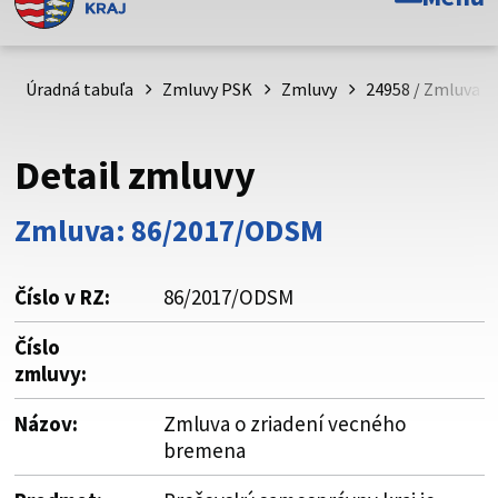
Toto je oficiálna webová stránka Prešovského
samosprávneho kraja. Oficiálne stránky využívajú doménu
psk.sk.
Úradná tabuľa
Zmluvy PSK
Zmluvy
24958 / Zmluva o
Táto stránka je zabezpečená
Detail zmluvy
Buďte pozorní a vždy sa uistite, že zdieľate informácie iba
cez zabezpečenú webovú stránku. Zabezpečená stránka
Zmluva: 86/2017/ODSM
vždy začína https:// pred názvom domény webového sídla.
Číslo v RZ:
86/2017/ODSM
Číslo
zmluvy:
Názov:
Zmluva o zriadení vecného
bremena