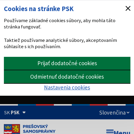
Cookies na stránke PSK
Používame základné cookies súbory, aby mohla táto
stránka fungovať.
Taktiež používame analytické súbory, akceptovaním
súhlasíte s ich používaním.
Prijať dodatočné cookies
Odmietnuť dodatočné cookies
Nastavenia cookies
SK
PSK
Doména psk.sk je oficiálna
Menu