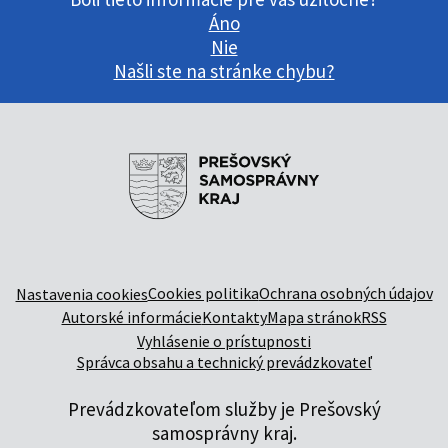
Áno
Nie
Našli ste na stránke chybu?
Cookies politika
Ochrana osobných údajov
Nastavenia cookies
Autorské informácie
Kontakty
Mapa stránok
RSS
Vyhlásenie o prístupnosti
Správca obsahu a technický prevádzkovateľ
Prevádzkovateľom služby je Prešovský
samosprávny kraj.