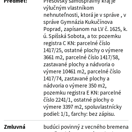
Predmet:
Prešovský samosprávny kraj je
výlučným vlastníkom
nehnuteľnosti, ktorá je v správe , v
správe Gymnázia Kukučínova
Poprad, zapísanom na LV č. 1625, k.
ú. Spišská Sobota, a to: pozemku
registra C KN: parcelné číslo
1417/25, ostatné plochy o výmere
3661 m2, parcelné číslo 1417/58,
zastavané plochy a nádvoria o
výmere 10461 m2, parcelné číslo
1417/74, zastavané plochy a
nádvoria o výmere 350 m2,
pozemku registra E KN: parcelné
číslo 2241/1, ostatné plochy o
výmere 3397 m2, spoluvlastnícky
podiel: 1/1, ťarchy: bez zápisu.
Zmluvná
budúci povinný z vecného bremena