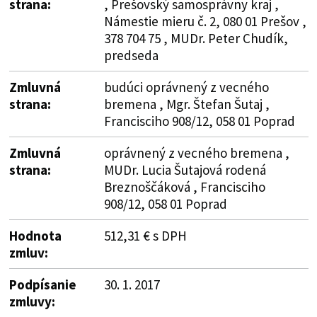
strana:
, Prešovský samosprávny kraj ,
Námestie mieru č. 2, 080 01 Prešov ,
378 704 75 , MUDr. Peter Chudík,
predseda
Zmluvná
budúci oprávnený z vecného
strana:
bremena , Mgr. Štefan Šutaj ,
Francisciho 908/12, 058 01 Poprad
Zmluvná
oprávnený z vecného bremena ,
strana:
MUDr. Lucia Šutajová rodená
Breznoščáková , Francisciho
908/12, 058 01 Poprad
Hodnota
512,31 € s DPH
zmluv:
Podpísanie
30. 1. 2017
zmluvy: