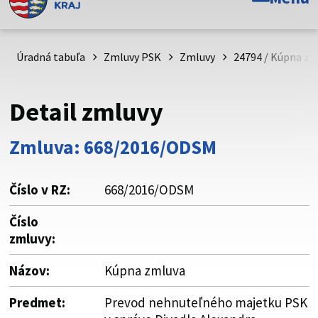
Toto je oficiálna webová stránka Prešovského
samosprávneho kraja. Oficiálne stránky využívajú doménu
psk.sk.
Úradná tabuľa
Zmluvy PSK
Zmluvy
24794 / Kúpna zm
Táto stránka je zabezpečená
Detail zmluvy
Buďte pozorní a vždy sa uistite, že zdieľate informácie iba
cez zabezpečenú webovú stránku. Zabezpečená stránka
Zmluva: 668/2016/ODSM
vždy začína https:// pred názvom domény webového sídla.
Číslo v RZ:
668/2016/ODSM
Číslo
zmluvy:
Názov:
Kúpna zmluva
Predmet:
Prevod nehnuteľného majetku PSK