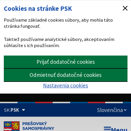
Cookies na stránke PSK
Používame základné cookies súbory, aby mohla táto
stránka fungovať.
Taktiež používame analytické súbory, akceptovaním
súhlasíte s ich používaním.
Prijať dodatočné cookies
Odmietnuť dodatočné cookies
Nastavenia cookies
SK
PSK
Doména psk.sk je oficiálna
Menu