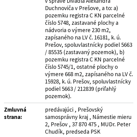
v správe Divadla Alexandra
Duchnoviča v Prešove, a to: a)
pozemku registra C KN parcelné
číslo 5748, zastavané plochy a
nádvoria o výmere 230 m2,
zapísaného na LV č. 16181, k. ú.
Prešov, spoluvlastnícky podiel 5663
/ 85535 (zastavaný pozemok), b)
pozemku registra C KN parcelné
číslo 5745/1, ostatné plochy o
výmere 668 m2, zapísaného na LV č.
15928, k. ú. Prešov, spoluvlastnícky
podiel 5663 / 212839 (priľahlý
pozemok).
Zmluvná
predávajúci , Prešovský
strana:
samosprávny kraj , Námestie mieru
2, Prešov , 37 870 475 , MUDr. Peter
Chudík, predseda PSK