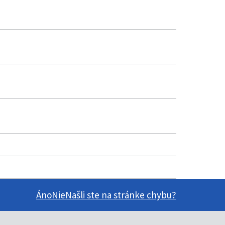
Áno
Nie
Našli ste na stránke chybu?