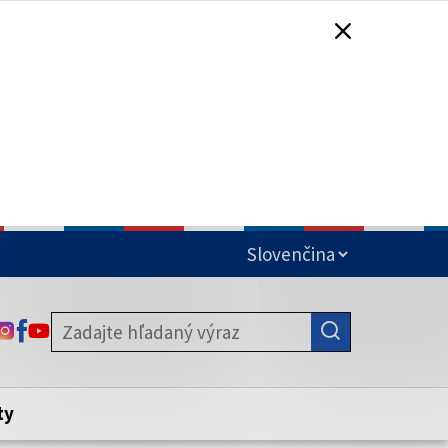
čená
ODKAZ SA OTVORÍ NA NOVEJ KARTE
ODKAZ SA OTVORÍ NA NOVEJ KARTE
ODKAZ SA OTVORÍ NA NOVEJ KARTE
stite, že zdieľate informácie iba cez
nku. Zabezpečená stránka vždy začína
ény webového sídla.
ty