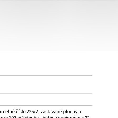
rcelné číslo 226/2, zastavané plochy a
mere 102 m2 stavby - bytový dvojdom o.c.32,