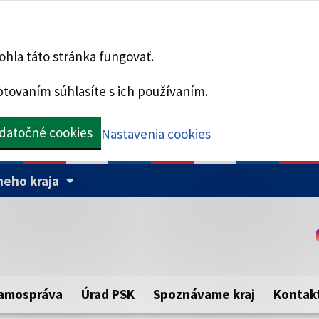
hla táto stránka fungovať.
tovaním súhlasíte s ich používaním.
datočné cookies
Nastavenia cookies
eho kraja
Táto stránka je zabezpe
Buďte pozorní a vždy sa ui
ého samosprávneho kraja.
zabezpečenú webovú strá
https:// pred názvom dom
amospráva
Úrad PSK
Spoznávame kraj
Kontak