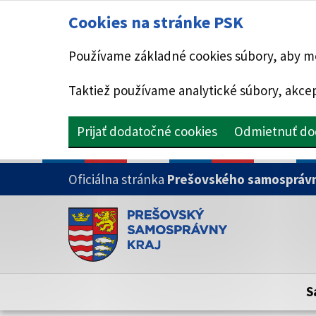
Cookies na stránke PSK
Používame základné cookies súbory, aby mo
Taktiež používame analytické súbory, akcep
Prijať dodatočné cookies
Odmietnuť do
PRESKOČIŤ NA HLAVNÝ OBSAH
Oficiálna stránka
Prešovského samosprávn
Doména psk.sk je oficiálna
Toto je oficiálna webová stránka Prešovsk
Oficiálne stránky využívajú doménu psk.sk.
S