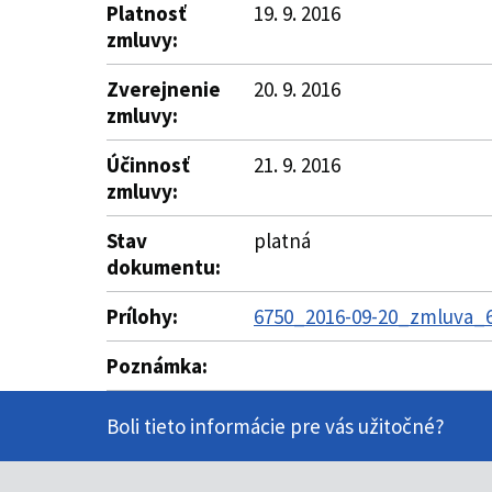
Platnosť
19. 9. 2016
zmluvy:
Zverejnenie
20. 9. 2016
zmluvy:
Účinnosť
21. 9. 2016
zmluvy:
Stav
platná
dokumentu:
Prílohy:
6750_2016-09-20_zmluva_6
Poznámka:
Boli tieto informácie pre vás užitočné?