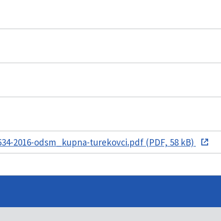
34-2016-odsm_kupna-turekovci.pdf (PDF, 58 kB)