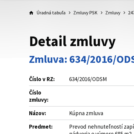
Úradná tabuľa
Zmluvy PSK
Zmluvy
24
Detail zmluvy
Zmluva: 634/2016/O
Číslo v RZ:
634/2016/ODSM
Číslo
zmluvy:
Názov:
Kúpna zmluva
Predmet:
Prevod nehnuteľností zapís
nádvoria o výmere 685 m2, 