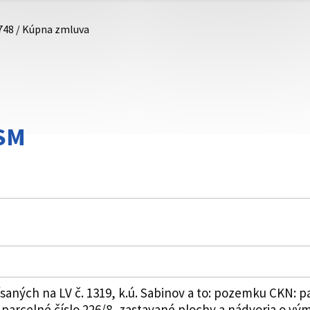
748 / Kúpna zmluva
DSM
aných na LV č. 1319, k.ú. Sabinov a to: pozemku CKN: pa
parcelné číslo 226/8, zastavané plochy a nádvoria o vý