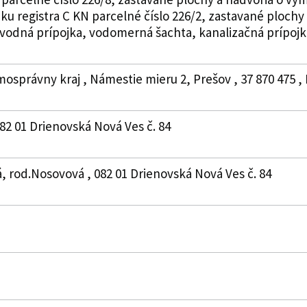
ku registra C KN parcelné číslo 226/2, zastavané plochy
vodná prípojka, vodomerná šachta, kanalizačná prípojka,
mosprávny kraj , Námestie mieru 2, Prešov , 37 870 475
082 01 Drienovská Nová Ves č. 84
á, rod.Nosovová , 082 01 Drienovská Nová Ves č. 84