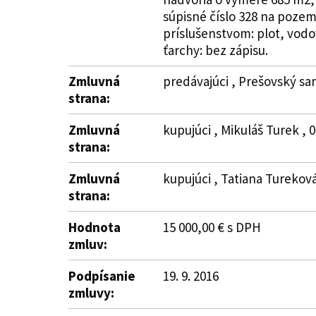
súpisné číslo 328 na pozem
príslušenstvom: plot, vodo
ťarchy: bez zápisu.
Zmluvná
predávajúci , Prešovský sa
strana:
Zmluvná
kupujúci , Mikuláš Turek , 
strana:
Zmluvná
kupujúci , Tatiana Turekov
strana:
Hodnota
15 000,00 € s DPH
zmluv:
Podpísanie
19. 9. 2016
zmluvy: