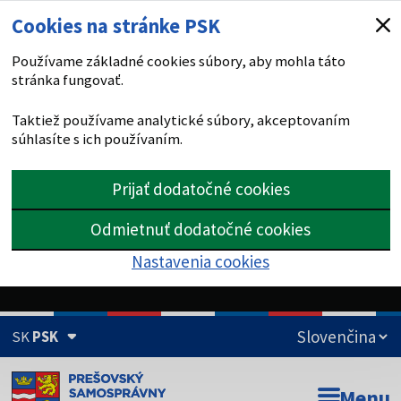
Cookies na stránke PSK
Používame základné cookies súbory, aby mohla táto
stránka fungovať.
Taktiež používame analytické súbory, akceptovaním
súhlasíte s ich používaním.
Prijať dodatočné cookies
Odmietnuť dodatočné cookies
Nastavenia cookies
SK
PSK
Doména psk.sk je oficiálna
Menu