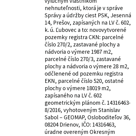
výlučným vlastníkom
nehnuteľnosti, ktorá je v správe
Správy a údržby ciest PSK, Jesenná
14, Prešov, zapísaných na LV č. 602,
k. ú. Ľubovec a to: novovytvorené
pozemky registra CKN: parcelné
číslo 270/2, zastavané plochy a
nádvoria o výmere 1987 m2,
parcelné číslo 270/3, zastavané
plochy a nádvoria o výmere 28 m2,
odčlenené od pozemku registra
EKN, parcelné číslo 520, ostatné
plochy o výmere 18019 m2,
zapísaného na LV č. 602
geometrickým plánom č. 14316463-
8/2016, vyhotoveným Stanislav
Sabol – GEOMAP, Osloboditeľov 36,
08204 Drienov, IČO: 14316463,
úradne overeným Okresným