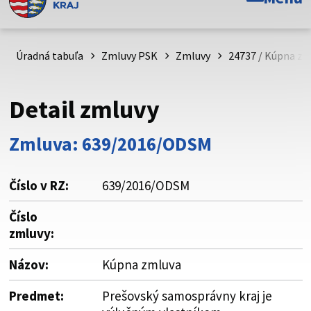
Toto je oficiálna webová stránka Prešovského
samosprávneho kraja. Oficiálne stránky využívajú doménu
psk.sk.
Úradná tabuľa
Zmluvy PSK
Zmluvy
24737 / Kúpna zm
Táto stránka je zabezpečená
Detail zmluvy
Buďte pozorní a vždy sa uistite, že zdieľate informácie iba
cez zabezpečenú webovú stránku. Zabezpečená stránka
Zmluva: 639/2016/ODSM
vždy začína https:// pred názvom domény webového sídla.
Číslo v RZ:
639/2016/ODSM
Číslo
zmluvy:
Názov:
Kúpna zmluva
Predmet:
Prešovský samosprávny kraj je