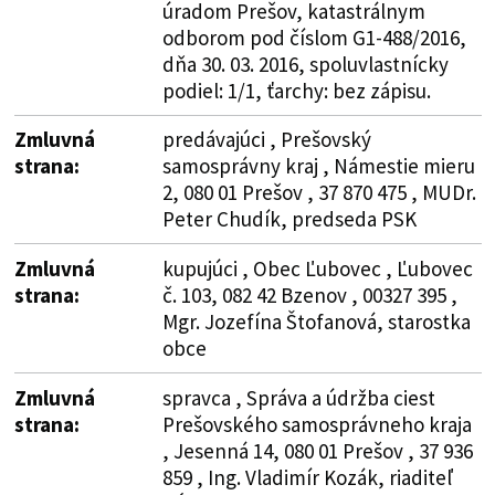
úradom Prešov, katastrálnym
odborom pod číslom G1-488/2016,
dňa 30. 03. 2016, spoluvlastnícky
podiel: 1/1, ťarchy: bez zápisu.
Zmluvná
predávajúci , Prešovský
strana:
samosprávny kraj , Námestie mieru
2, 080 01 Prešov , 37 870 475 , MUDr.
Peter Chudík, predseda PSK
Zmluvná
kupujúci , Obec Ľubovec , Ľubovec
strana:
č. 103, 082 42 Bzenov , 00327 395 ,
Mgr. Jozefína Štofanová, starostka
obce
Zmluvná
spravca , Správa a údržba ciest
strana:
Prešovského samosprávneho kraja
, Jesenná 14, 080 01 Prešov , 37 936
859 , Ing. Vladimír Kozák, riaditeľ