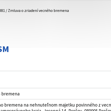
381 / Zmluva o zriadení vecného bremena
DSM
o bremena
ho bremena na nehnuteľnom majetku povinného z vecné
samosprávneho kraja, Jesenná 14, Prešov, 080005 Prešo