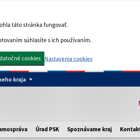
hla táto stránka fungovať.
tovaním súhlasíte s ich používaním.
datočné cookies
Nastavenia cookies
eho kraja
Táto stránka je zabezpe
Buďte pozorní a vždy sa ui
ého samosprávneho kraja.
zabezpečenú webovú strá
https:// pred názvom dom
amospráva
Úrad PSK
Spoznávame kraj
Kontak