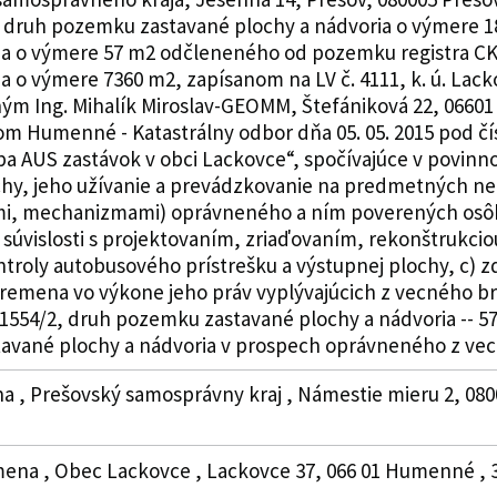
2, druh pozemku zastavané plochy a nádvoria o výmere 1
ia o výmere 57 m2 odčleneného od pozemku registra CK
ia o výmere 7360 m2, zapísanom na LV č. 4111, k. ú. La
eným Ing. Mihalík Miroslav-GEOMM, Štefániková 22, 0660
Humenné - Katastrálny odbor dňa 05. 05. 2015 pod čí
vba AUS zastávok v obci Lackovce“, spočívajúce v povinn
chy, jeho užívanie a prevádzkovanie na predmetných ne
ami, mechanizmami) oprávneného a ním poverených osôb
súvislosti s projektovaním, zriaďovaním, rekonštrukci
ntroly autobusového prístrešku a výstupnej plochy, c) zd
emena vo výkone jeho práv vyplývajúcich z vecného br
y 1554/2, druh pozemku zastavané plochy a nádvoria -- 5
tavané plochy a nádvoria v prospech oprávneného z ve
, Prešovský samosprávny kraj , Námestie mieru 2, 08001
na , Obec Lackovce , Lackovce 37, 066 01 Humenné , 37