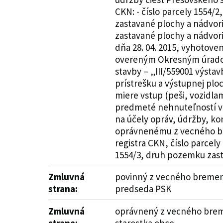
CKN: - číslo parcely 1554/
zastavané plochy a nádvor
zastavané plochy a nádvor
dňa 28. 04. 2015, vyhotov
overeným Okresným úradom 
stavby – „III/559001 výsta
prístrešku a výstupnej plo
miere vstup (peši, vozidl
predmeté nehnuteľností v 
na účely opráv, údržby, ko
oprávnenému z vecného br
registra CKN, číslo parcel
1554/3, druh pozemku zas
Zmluvná
povinný z vecného bremena 
strana:
predseda PSK
Zmluvná
oprávnený z vecného breme