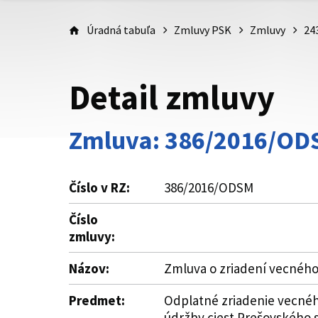
Úradná tabuľa
Zmluvy PSK
Zmluvy
24
Detail zmluvy
Zmluva: 386/2016/O
Číslo v RZ:
386/2016/ODSM
Číslo
zmluvy:
Názov:
Zmluva o zriadení vecnéh
Predmet:
Odplatné zriadenie vecné
údržby ciest Prešovského 