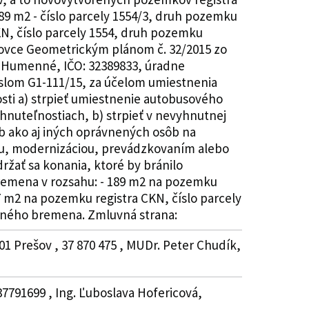
89 m2 - číslo parcely 1554/3, druh pozemku
N, číslo parcely 1554, druh pozemku
ckovce Geometrickým plánom č. 32/2015 zo
1 Humenné, IČO: 32389833, úradne
slom G1-111/15, za účelom umiestnenia
osti a) strpieť umiestnenie autobusového
hnuteľnostiach, b) strpieť v nevyhnutnej
 ako aj iných oprávnených osôb na
ou, modernizáciou, prevádzkovaním alebo
ržať sa konania, ktoré by bránilo
emena v rozsahu: - 189 m2 na pozemku
7 m2 na pozemku registra CKN, číslo parcely
cného bremena. Zmluvná strana:
 Prešov , 37 870 475 , MUDr. Peter Chudík,
791699 , Ing. Ľuboslava Hofericová,