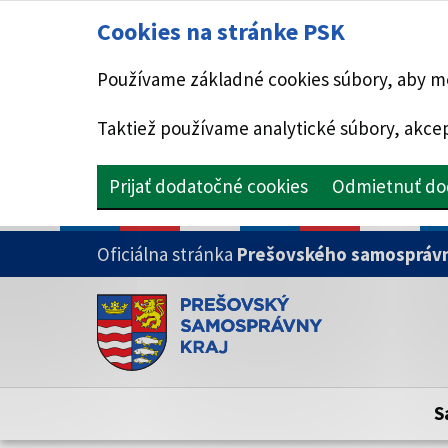
Cookies na stránke PSK
Používame základné cookies súbory, aby mo
Taktiež používame analytické súbory, akcep
Prijať dodatočné cookies
Odmietnuť do
PRESKOČIŤ NA HLAVNÝ OBSAH
Oficiálna stránka
Prešovského samosprávn
Doména psk.sk je oficiálna
Toto je oficiálna webová stránka Prešovsk
Oficiálne stránky využívajú doménu psk.sk.
S