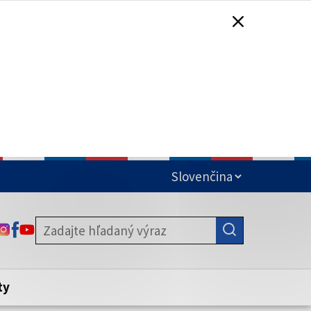
čená
ODKAZ SA OTVORÍ NA NOVEJ KARTE
ODKAZ SA OTVORÍ NA NOVEJ KARTE
ODKAZ SA OTVORÍ NA NOVEJ KARTE
stite, že zdieľate informácie iba cez
nku. Zabezpečená stránka vždy začína
ény webového sídla.
ty