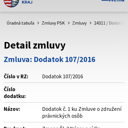
Toto je oficiálna webová stránka Prešovského
samosprávneho kraja. Oficiálne stránky využívajú doménu
psk.sk.
Úradná tabuľa
Zmluvy PSK
Zmluvy
24311 / Dodatok č
Táto stránka je zabezpečená
Detail zmluvy
Buďte pozorní a vždy sa uistite, že zdieľate informácie iba
cez zabezpečenú webovú stránku. Zabezpečená stránka
Zmluva: Dodatok 107/2016
vždy začína https:// pred názvom domény webového sídla.
Číslo v RZ:
Dodatok 107/2016
Číslo
dodatku:
Názov:
Dodatok č. 1 ku Zmluve o združení
právnických osôb