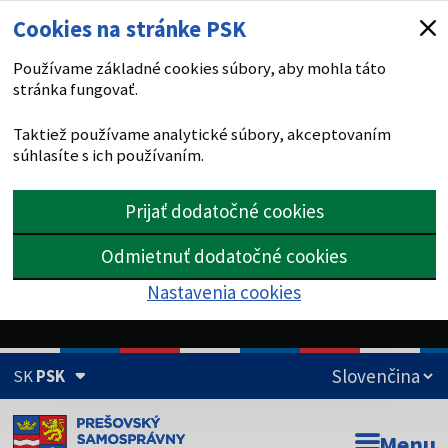
Cookies na stránke PSK
Používame základné cookies súbory, aby mohla táto
stránka fungovať.
Taktiež používame analytické súbory, akceptovaním
súhlasíte s ich používaním.
Prijať dodatočné cookies
Odmietnuť dodatočné cookies
Nastavenia cookies
SK
PSK
Doména psk.sk je oficiálna
Menu