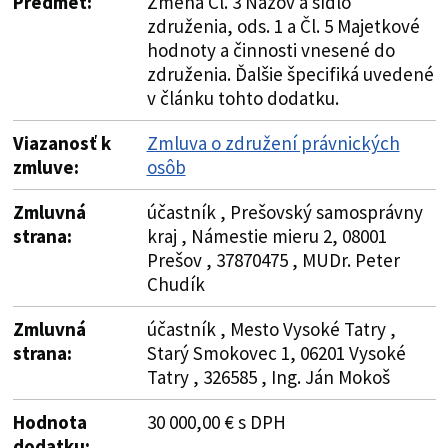
Predmet:
Zmena Čl. 3 Názov a sídlo
združenia, ods. 1 a Čl. 5 Majetkové
hodnoty a činnosti vnesené do
združenia. Ďalšie špecifiká uvedené
v článku tohto dodatku.
Viazanosť k
Zmluva o združení právnických
zmluve:
osôb
Zmluvná
účastník , Prešovský samosprávny
strana:
kraj , Námestie mieru 2, 08001
Prešov , 37870475 , MUDr. Peter
Chudík
Zmluvná
účastník , Mesto Vysoké Tatry ,
strana:
Starý Smokovec 1, 06201 Vysoké
Tatry , 326585 , Ing. Ján Mokoš
Hodnota
30 000,00 € s DPH
dodatku: