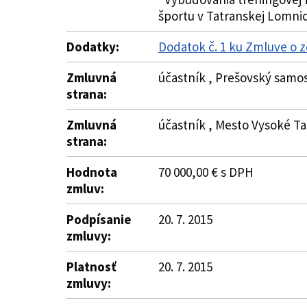
športu v Tatranskej Lomnici.
Dodatky:
Dodatok č. 1 ku Zmluve o 
Zmluvná
účastník , Prešovský samos
strana:
Zmluvná
účastník , Mesto Vysoké Ta
strana:
Hodnota
70 000,00 € s DPH
zmluv:
Podpísanie
20. 7. 2015
zmluvy:
Platnosť
20. 7. 2015
zmluvy: