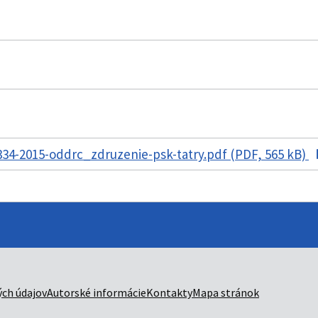
34-2015-oddrc_zdruzenie-psk-tatry.pdf (PDF, 565 kB)
ch údajov
Autorské informácie
Kontakty
Mapa stránok