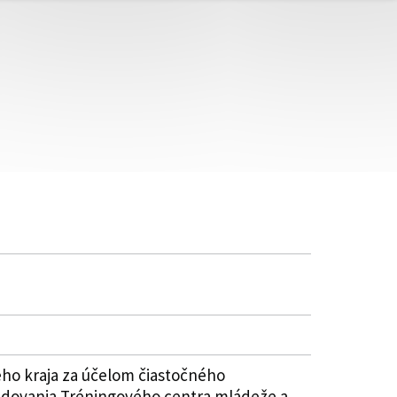
ho kraja za účelom čiastočného
udovania Tréningového centra mládeže a