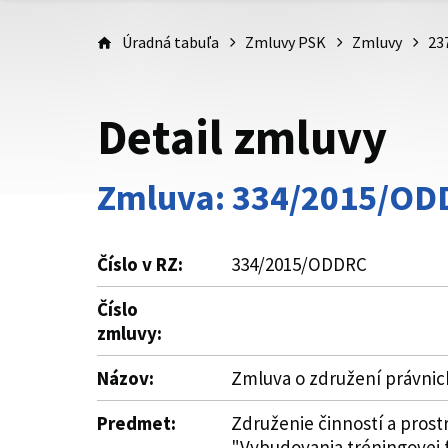
Úradná tabuľa
Zmluvy PSK
Zmluvy
23
Detail zmluvy
Zmluva: 334/2015/OD
Číslo v RZ:
334/2015/ODDRC
Číslo
zmluvy:
Názov:
Zmluva o združení právni
Predmet:
Združenie činností a pros
"Vybudovania tréningovej