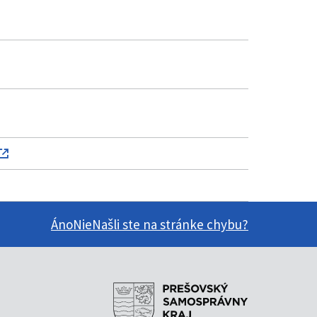
Áno
Nie
Našli ste na stránke chybu?