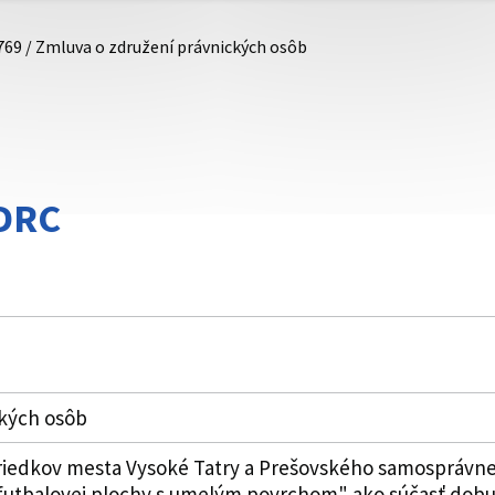
769 / Zmluva o združení právnických osôb
DRC
ckých osôb
triedkov mesta Vysoké Tatry a Prešovského samosprávne
 futbalovej plochy s umelým povrchom" ako súčasť dob