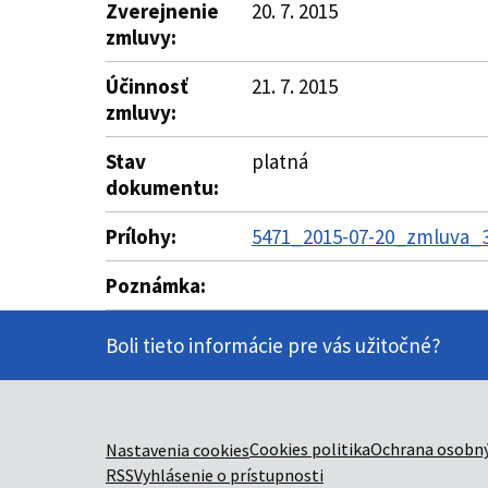
Zverejnenie
20. 7. 2015
zmluvy:
Účinnosť
21. 7. 2015
zmluvy:
Stav
platná
dokumentu:
Prílohy:
5471_2015-07-20_zmluva_3
Poznámka:
Boli tieto informácie pre vás užitočné?
Cookies politika
Ochrana osobný
Nastavenia cookies
RSS
Vyhlásenie o prístupnosti