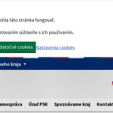
hla táto stránka fungovať.
tovaním súhlasíte s ich používaním.
datočné cookies
Nastavenia cookies
eho kraja
Táto stránka je zabezpe
Buďte pozorní a vždy sa ui
ého samosprávneho kraja.
zabezpečenú webovú strá
https:// pred názvom dom
amospráva
Úrad PSK
Spoznávame kraj
Kontak