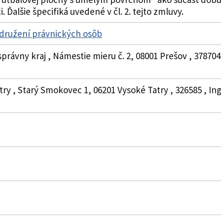
 Ďalšie špecifiká uvedené v čl. 2. tejto zmluvy.
združení právnických osôb
právny kraj , Námestie mieru č. 2, 08001 Prešov , 37870
try , Starý Smokovec 1, 06201 Vysoké Tatry , 326585 , In