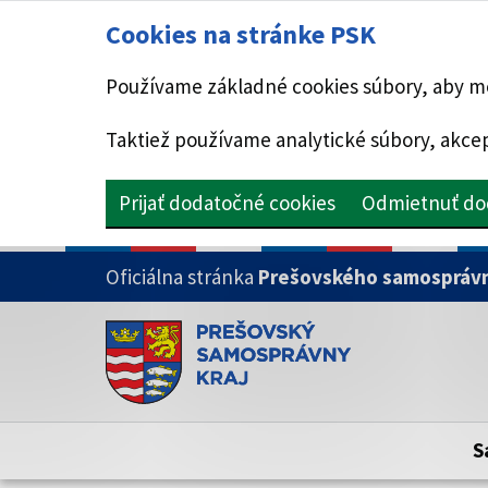
Cookies na stránke PSK
Používame základné cookies súbory, aby mo
Taktiež používame analytické súbory, akcep
Prijať dodatočné cookies
Odmietnuť do
PRESKOČIŤ NA HLAVNÝ OBSAH
Oficiálna stránka
Prešovského samosprávn
Doména psk.sk je oficiálna
Toto je oficiálna webová stránka Prešovsk
Oficiálne stránky využívajú doménu psk.sk.
S