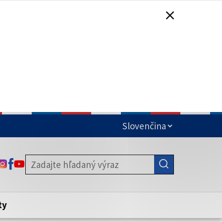
čená
ODKAZ SA OTVORÍ NA NOVEJ KARTE
ODKAZ SA OTVORÍ NA NOVEJ KARTE
ODKAZ SA OTVORÍ NA NOVEJ KARTE
stite, že zdieľate informácie iba cez
nku. Zabezpečená stránka vždy začína
ény webového sídla.
ty