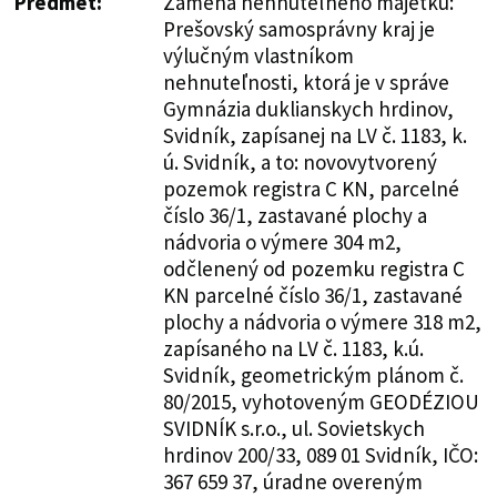
Predmet:
Zámena nehnuteľného majetku:
Prešovský samosprávny kraj je
výlučným vlastníkom
nehnuteľnosti, ktorá je v správe
Gymnázia duklianskych hrdinov,
Svidník, zapísanej na LV č. 1183, k.
ú. Svidník, a to: novovytvorený
pozemok registra C KN, parcelné
číslo 36/1, zastavané plochy a
nádvoria o výmere 304 m2,
odčlenený od pozemku registra C
KN parcelné číslo 36/1, zastavané
plochy a nádvoria o výmere 318 m2,
zapísaného na LV č. 1183, k.ú.
Svidník, geometrickým plánom č.
80/2015, vyhotoveným GEODÉZIOU
SVIDNÍK s.r.o., ul. Sovietskych
hrdinov 200/33, 089 01 Svidník, IČO:
367 659 37, úradne overeným