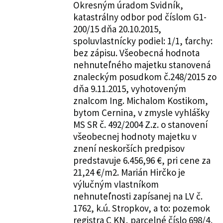
Okresným úradom Svidník,
katastrálny odbor pod číslom G1-
200/15 dňa 20.10.2015,
spoluvlastnícky podiel: 1/1, ťarchy:
bez zápisu. Všeobecná hodnota
nehnuteľného majetku stanovená
znaleckým posudkom č.248/2015 zo
dňa 9.11.2015, vyhotoveným
znalcom Ing. Michalom Kostikom,
bytom Cernina, v zmysle vyhlášky
MS SR č. 492/2004 Z.z. o stanovení
všeobecnej hodnoty majetku v
znení neskorších predpisov
predstavuje 6.456,96 €, pri cene za
21,24 €/m2. Marián Hirčko je
výlučným vlastníkom
nehnuteľnosti zapísanej na LV č.
1762, k.ú. Stropkov, a to: pozemok
registra C KN, parcelné číslo 698/4,