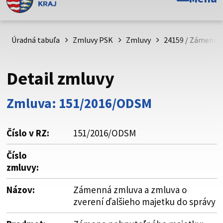
Toto je oficiálna webová stránka Prešovského
samosprávneho kraja. Oficiálne stránky využívajú doménu
psk.sk.
Úradná tabuľa
Zmluvy PSK
Zmluvy
24159 / Zámenná 
Táto stránka je zabezpečená
Detail zmluvy
Buďte pozorní a vždy sa uistite, že zdieľate informácie iba
cez zabezpečenú webovú stránku. Zabezpečená stránka
Zmluva: 151/2016/ODSM
vždy začína https:// pred názvom domény webového sídla.
Číslo v RZ:
151/2016/ODSM
Číslo
zmluvy:
Názov:
Zámenná zmluva a zmluva o
zverení ďalšieho majetku do správy