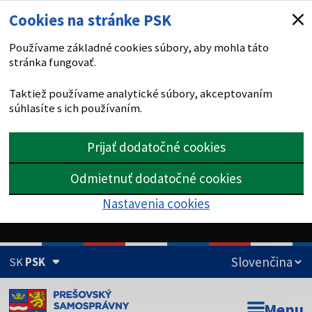
Cookies na stránke PSK
Používame základné cookies súbory, aby mohla táto
stránka fungovať.
Taktiež používame analytické súbory, akceptovaním
súhlasíte s ich používaním.
Prijať dodatočné cookies
Odmietnuť dodatočné cookies
Nastavenia cookies
SK
PSK
Doména psk.sk je oficiálna
Menu