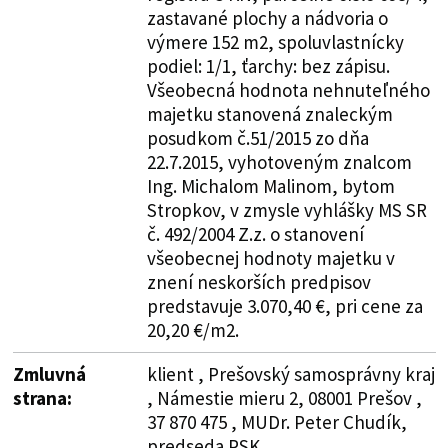
zastavané plochy a nádvoria o
výmere 152 m2, spoluvlastnícky
podiel: 1/1, ťarchy: bez zápisu.
Všeobecná hodnota nehnuteľného
majetku stanovená znaleckým
posudkom č.51/2015 zo dňa
22.7.2015, vyhotoveným znalcom
Ing. Michalom Malinom, bytom
Stropkov, v zmysle vyhlášky MS SR
č. 492/2004 Z.z. o stanovení
všeobecnej hodnoty majetku v
znení neskorších predpisov
predstavuje 3.070,40 €, pri cene za
20,20 €/m2.
Zmluvná
klient , Prešovský samosprávny kraj
strana:
, Námestie mieru 2, 08001 Prešov ,
37 870 475 , MUDr. Peter Chudík,
predseda PSK