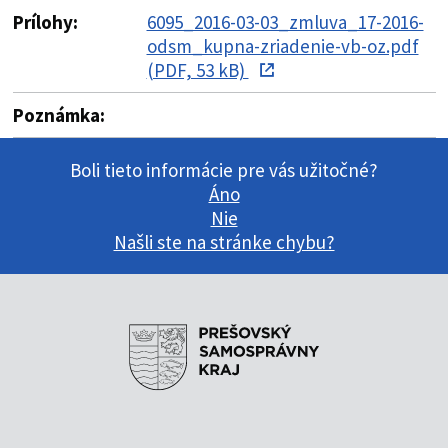
Prílohy:
6095_2016-03-03_zmluva_17-2016-
odsm_kupna-zriadenie-vb-oz.pdf
(PDF, 53 kB)
Poznámka:
Boli tieto informácie pre vás užitočné?
Áno
Nie
Našli ste na stránke chybu?