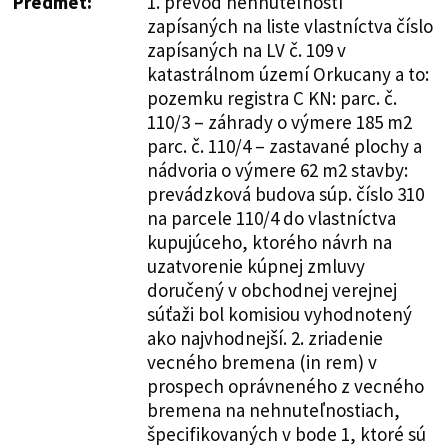
Predmet:
1. prevod nehnuteľností
zapísaných na liste vlastníctva číslo
zapísaných na LV č. 109 v
katastrálnom území Orkucany a to:
pozemku registra C KN: parc. č.
110/3 – záhrady o výmere 185 m2
parc. č. 110/4 – zastavané plochy a
nádvoria o výmere 62 m2 stavby:
prevádzková budova súp. číslo 310
na parcele 110/4 do vlastníctva
kupujúceho, ktorého návrh na
uzatvorenie kúpnej zmluvy
doručený v obchodnej verejnej
súťaži bol komisiou vyhodnotený
ako najvhodnejší. 2. zriadenie
vecného bremena (in rem) v
prospech oprávneného z vecného
bremena na nehnuteľnostiach,
špecifikovaných v bode 1, ktoré sú