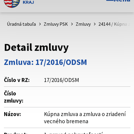
Toto je oficiálna webová stránka Prešovského
samosprávneho kraja. Oficiálne stránky využívajú doménu
psk.sk.
Úradná tabuľa
Zmluvy PSK
Zmluvy
24144 / Kúpna zm
Táto stránka je zabezpečená
Detail zmluvy
Buďte pozorní a vždy sa uistite, že zdieľate informácie iba
cez zabezpečenú webovú stránku. Zabezpečená stránka
Zmluva: 17/2016/ODSM
vždy začína https:// pred názvom domény webového sídla.
Číslo v RZ:
17/2016/ODSM
Číslo
zmluvy:
Názov:
Kúpna zmluva a zmluva o zriadení
vecného bremena