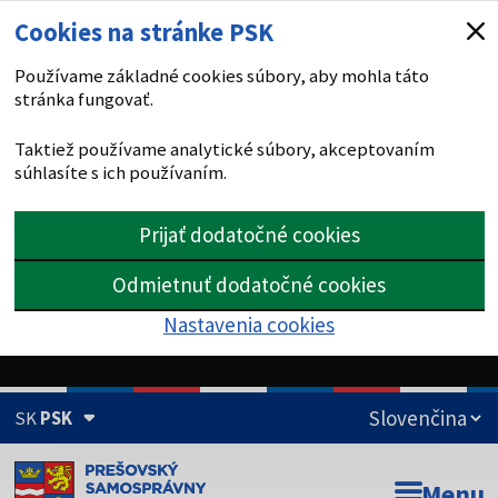
Cookies na stránke PSK
Používame základné cookies súbory, aby mohla táto
stránka fungovať.
Taktiež používame analytické súbory, akceptovaním
súhlasíte s ich používaním.
Prijať dodatočné cookies
Odmietnuť dodatočné cookies
Nastavenia cookies
SK
PSK
Doména psk.sk je oficiálna
Menu