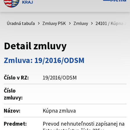
Toto je oficiálna webová stránka Prešovského
samosprávneho kraja. Oficiálne stránky využívajú doménu
psk.sk.
Úradná tabuľa
Zmluvy PSK
Zmluvy
24101 / Kúpna zm
Táto stránka je zabezpečená
Detail zmluvy
Buďte pozorní a vždy sa uistite, že zdieľate informácie iba
cez zabezpečenú webovú stránku. Zabezpečená stránka
Zmluva: 19/2016/ODSM
vždy začína https:// pred názvom domény webového sídla.
Číslo v RZ:
19/2016/ODSM
Číslo
zmluvy:
Názov:
Kúpna zmluva
Predmet:
Prevod nehnuteľnosti zapísanej na