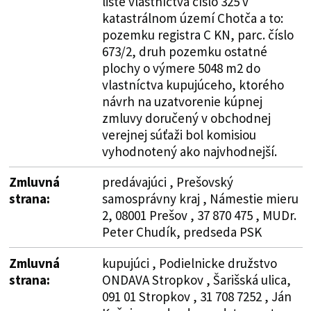
liste vlastníctva číslo 325 v
katastrálnom území Chotča a to:
pozemku registra C KN, parc. číslo
673/2, druh pozemku ostatné
plochy o výmere 5048 m2 do
vlastníctva kupujúceho, ktorého
návrh na uzatvorenie kúpnej
zmluvy doručený v obchodnej
verejnej súťaži bol komisiou
vyhodnotený ako najvhodnejší.
Zmluvná
predávajúci , Prešovský
strana:
samosprávny kraj , Námestie mieru
2, 08001 Prešov , 37 870 475 , MUDr.
Peter Chudík, predseda PSK
Zmluvná
kupujúci , Podielnicke družstvo
strana:
ONDAVA Stropkov , Šarišská ulica,
091 01 Stropkov , 31 708 7252 , Ján