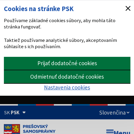
Cookies na stránke PSK
Používame základné cookies súbory, aby mohla táto
stránka fungovať.
Taktiež používame analytické súbory, akceptovaním
súhlasíte s ich používaním.
Prijať dodatočné cookies
Odmietnuť dodatočné cookies
Nastavenia cookies
SK
PSK
Doména psk.sk je oficiálna
Menu