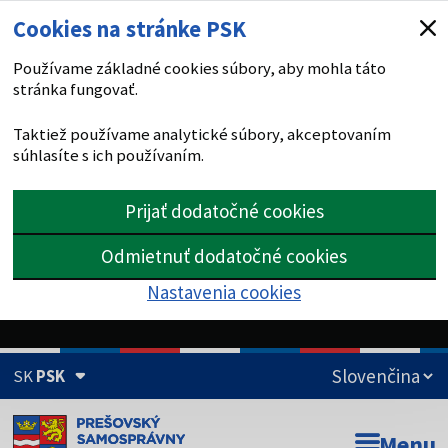
Cookies na stránke PSK
Používame základné cookies súbory, aby mohla táto
stránka fungovať.
Taktiež používame analytické súbory, akceptovaním
súhlasíte s ich používaním.
Prijať dodatočné cookies
Odmietnuť dodatočné cookies
Nastavenia cookies
SK
PSK
Doména psk.sk je oficiálna
Menu