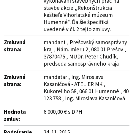
vykonávaní stavebných prác na
stavbe akcie „Rekonštrukcia
kaštieľa Vihorlatské múzeum
Humenné“. Ďalšie špecifiká
uvedené v čl. 2 tejto zmluvy.
Zmluvná
mandant , Prešovský samosprávny
strana:
kraj , Nám. mieru 2, 080 01 Prešov ,
37870475 , MUDr. Peter Chudík,
predseda samosprávneho kraja
Zmluvná
mandatar , Ing. Miroslava
strana:
Kasaničová - ATELIER MK ,
Kukoreliho 58, 066 01 Humenné , 40
123 758 , Ing. Miroslava Kasaničová
Hodnota
6 000,00 € s DPH
zmluv:
Podpísanie
24. 11. 2015