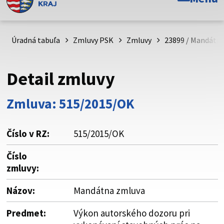
Toto je oficiálna webová stránka Prešovského
samosprávneho kraja. Oficiálne stránky využívajú doménu
psk.sk.
Úradná tabuľa
Zmluvy PSK
Zmluvy
23899 / Mandátn
Táto stránka je zabezpečená
Detail zmluvy
Buďte pozorní a vždy sa uistite, že zdieľate informácie iba
cez zabezpečenú webovú stránku. Zabezpečená stránka
Zmluva: 515/2015/OK
vždy začína https:// pred názvom domény webového sídla.
Číslo v RZ:
515/2015/OK
Číslo
zmluvy:
Názov:
Mandátna zmluva
Predmet:
Výkon autorského dozoru pri