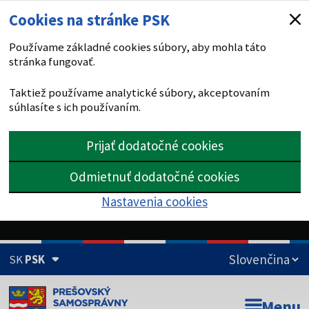
Cookies na stránke PSK
Používame základné cookies súbory, aby mohla táto
stránka fungovať.
Taktiež používame analytické súbory, akceptovaním
súhlasíte s ich používaním.
Prijať dodatočné cookies
Odmietnuť dodatočné cookies
Nastavenia cookies
SK
PSK
Doména psk.sk je oficiálna
Menu