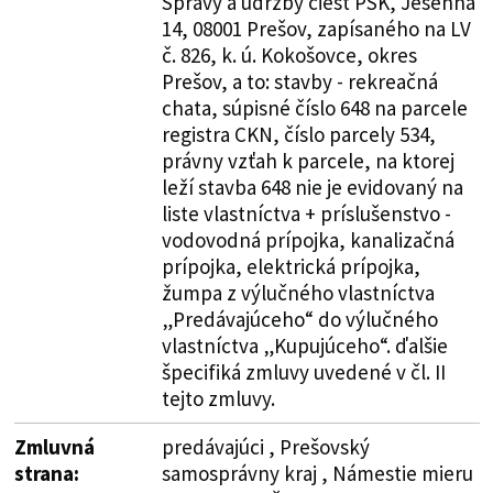
Správy a údržby ciest PSK, Jesenná
14, 08001 Prešov, zapísaného na LV
č. 826, k. ú. Kokošovce, okres
Prešov, a to: stavby - rekreačná
chata, súpisné číslo 648 na parcele
registra CKN, číslo parcely 534,
právny vzťah k parcele, na ktorej
leží stavba 648 nie je evidovaný na
liste vlastníctva + príslušenstvo -
vodovodná prípojka, kanalizačná
prípojka, elektrická prípojka,
žumpa z výlučného vlastníctva
„Predávajúceho“ do výlučného
vlastníctva „Kupujúceho“. ďalšie
špecifiká zmluvy uvedené v čl. II
tejto zmluvy.
Zmluvná
predávajúci , Prešovský
strana:
samosprávny kraj , Námestie mieru