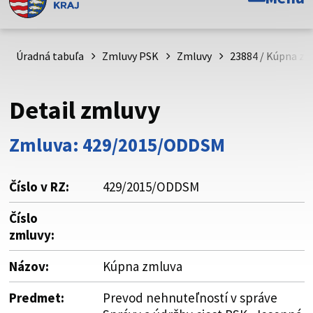
Toto je oficiálna webová stránka Prešovského
samosprávneho kraja. Oficiálne stránky využívajú doménu
psk.sk.
Úradná tabuľa
Zmluvy PSK
Zmluvy
23884 / Kúpna zm
Táto stránka je zabezpečená
Detail zmluvy
Buďte pozorní a vždy sa uistite, že zdieľate informácie iba
cez zabezpečenú webovú stránku. Zabezpečená stránka
Zmluva: 429/2015/ODDSM
vždy začína https:// pred názvom domény webového sídla.
Číslo v RZ:
429/2015/ODDSM
Číslo
zmluvy:
Názov:
Kúpna zmluva
Predmet:
Prevod nehnuteľností v správe