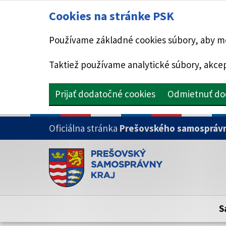
Cookies na stránke PSK
Používame základné cookies súbory, aby mo
Taktiež používame analytické súbory, akcep
Prijať dodatočné cookies
Odmietnuť do
PRESKOČIŤ NA HLAVNÝ OBSAH
Oficiálna stránka
Prešovského samosprávn
Doména psk.sk je oficiálna
Toto je oficiálna webová stránka Prešovsk
Oficiálne stránky využívajú doménu psk.sk.
S