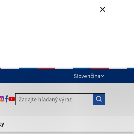
čená
ODKAZ SA OTVORÍ NA NOVEJ KARTE
ODKAZ SA OTVORÍ NA NOVEJ KARTE
ODKAZ SA OTVORÍ NA NOVEJ KARTE
stite, že zdieľate informácie iba cez
nku. Zabezpečená stránka vždy začína
ény webového sídla.
ty