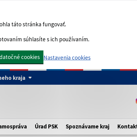
hla táto stránka fungovať.
tovaním súhlasíte s ich používaním.
datočné cookies
Nastavenia cookies
eho kraja
Táto stránka je zabezpe
Buďte pozorní a vždy sa ui
ého samosprávneho kraja.
zabezpečenú webovú strá
https:// pred názvom dom
amospráva
Úrad PSK
Spoznávame kraj
Kontak