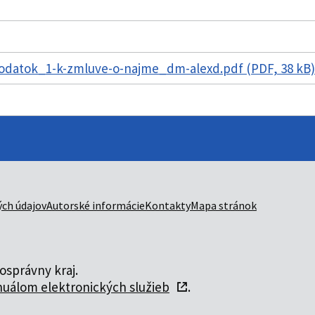
datok_1-k-zmluve-o-najme_dm-alexd.pdf (PDF, 38 kB
ch údajov
Autorské informácie
Kontakty
Mapa stránok
správny kraj.
uálom elektronických služieb
.