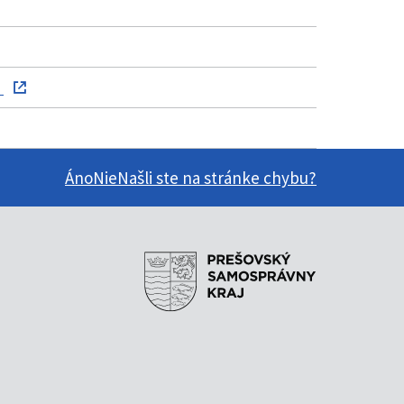
)
Áno
Nie
Našli ste na stránke chybu?