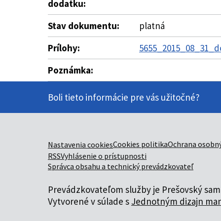
dodatku:
Stav dokumentu:
platná
Prílohy:
5655_2015_08_31_do
Poznámka:
Boli tieto informácie pre vás užitočné?
Cookies politika
Ochrana osobný
Nastavenia cookies
RSS
Vyhlásenie o prístupnosti
Správca obsahu a technický prevádzkovateľ
Prevádzkovateľom služby je Prešovský samo
Vytvorené v súlade s
Jednotným dizajn man