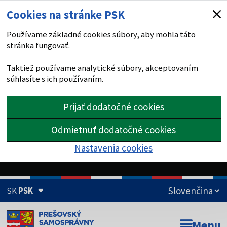
Cookies na stránke PSK
Používame základné cookies súbory, aby mohla táto
stránka fungovať.
Taktiež používame analytické súbory, akceptovaním
súhlasíte s ich používaním.
Prijať dodatočné cookies
Odmietnuť dodatočné cookies
Nastavenia cookies
SK
PSK
Doména psk.sk je oficiálna
Menu