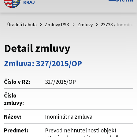
Toto je oficiálna webová stránka Prešovského
samosprávneho kraja. Oficiálne stránky využívajú doménu
psk.sk.
Úradná tabuľa
Zmluvy PSK
Zmluvy
23738 / Inominá
Táto stránka je zabezpečená
Detail zmluvy
Buďte pozorní a vždy sa uistite, že zdieľate informácie iba
cez zabezpečenú webovú stránku. Zabezpečená stránka
Zmluva: 327/2015/OP
vždy začína https:// pred názvom domény webového sídla.
Číslo v RZ:
327/2015/OP
Číslo
zmluvy:
Názov:
Inominátna zmluva
Predmet:
Prevod nehnuteľnosti objekt