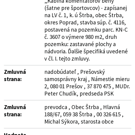
„Kabína komentátorov behy“
(šatne pre športovcov) - zapísanej
na LV č. 1, k. ú Štrba, obec Štrba,
okres Poprad, stavba súp. č. 4116,
postavená na pozemku parc. KN-C
č. 3607 o výmere 980 m2, druh
pozemku: zastavané plochy a
nádvoria. Ďalšie špecifiká uvedené
v čl. I. tejto zmluvy.
Zmluvná
nadobúdateľ , Prešovský
strana:
samosprávny kraj , Námestie mieru
2, 080 01 Prešov , 37 870 475 , MUDr.
Peter Chudík, predseda PSK
Zmluvná
prevodca , Obec Štrba , Hlavná
strana:
188/67, 059 38 Štrba , 00 326 615 ,
Michal Sýkora, starosta obce
Hodnota