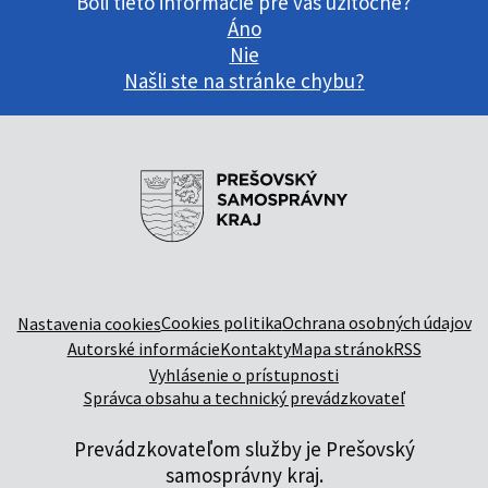
Boli tieto informácie pre vás užitočné?
Áno
Nie
Našli ste na stránke chybu?
Cookies politika
Ochrana osobných údajov
Nastavenia cookies
Autorské informácie
Kontakty
Mapa stránok
RSS
Vyhlásenie o prístupnosti
Správca obsahu a technický prevádzkovateľ
Prevádzkovateľom služby je Prešovský
samosprávny kraj.