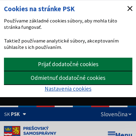
Cookies na stránke PSK
Používame základné cookies súbory, aby mohla táto
stránka fungovať.
Taktiež používame analytické súbory, akceptovaním
súhlasíte s ich používaním.
Prijať dodatočné cookies
Odmietnuť dodatočné cookies
Nastavenia cookies
SK
PSK
Doména psk.sk je oficiálna
Menu