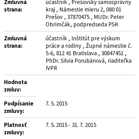
Zmluvná
účastník , Prešovský samosprávny
strana:
kraj , Námestie mieru 2, 080 01
Prešov , 37870475 , MUDr. Peter
Obrimčák, podpredseda PSK
Zmluvná
účastník , Inštitút pre výskum
strana:
práce a rodiny , Župné námestie č.
5-6, 812 41 Bratislava , 30847451 ,
PhDr. Silvia Porubänová, riaditeľka
IVPR
Hodnota
zmluv:
Podpísanie
7. 5. 2015
zmluvy:
Platnosť
7. 5. 2015 - 31. 7. 2015
zmluvy: