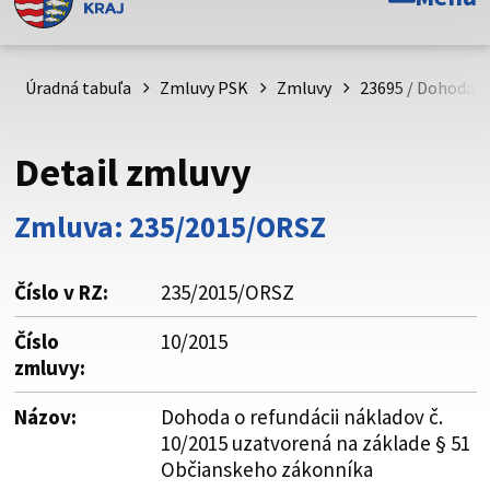
Toto je oficiálna webová stránka Prešovského
samosprávneho kraja. Oficiálne stránky využívajú doménu
psk.sk.
Úradná tabuľa
Zmluvy PSK
Zmluvy
23695 / Dohoda o
Táto stránka je zabezpečená
Detail zmluvy
Buďte pozorní a vždy sa uistite, že zdieľate informácie iba
cez zabezpečenú webovú stránku. Zabezpečená stránka
Zmluva: 235/2015/ORSZ
vždy začína https:// pred názvom domény webového sídla.
Číslo v RZ:
235/2015/ORSZ
Číslo
10/2015
zmluvy:
Názov:
Dohoda o refundácii nákladov č.
10/2015 uzatvorená na základe § 51
Občianskeho zákonníka