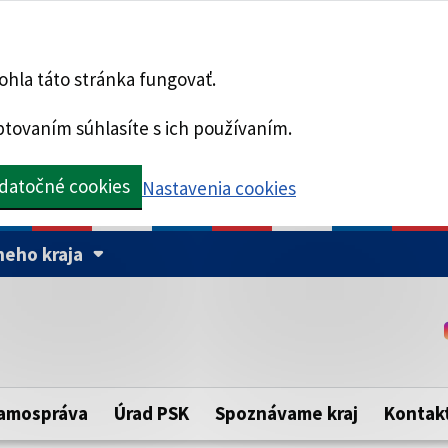
hla táto stránka fungovať.
tovaním súhlasíte s ich používaním.
datočné cookies
Nastavenia cookies
eho kraja
Táto stránka je zabezpe
Buďte pozorní a vždy sa ui
ého samosprávneho kraja.
zabezpečenú webovú strá
https:// pred názvom dom
amospráva
Úrad PSK
Spoznávame kraj
Kontak