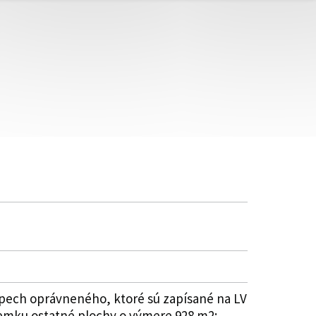
pech oprávneného, ktoré sú zapísané na LV
pozemku ostatné plochy o výmere 928 m2;