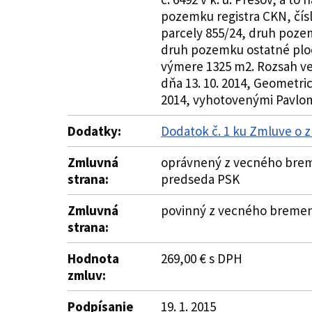
pozemku registra CKN, čís
parcely 855/24, druh poze
druh pozemku ostatné ploc
výmere 1325 m2. Rozsah v
dňa 13. 10. 2014, Geometri
2014, vyhotovenými Pavlom
Dodatky:
Dodatok č. 1 ku Zmluve o
Zmluvná
oprávnený z vecného breme
strana:
predseda PSK
Zmluvná
povinný z vecného bremena 
strana:
Hodnota
269,00 € s DPH
zmluv:
Podpísanie
19. 1. 2015