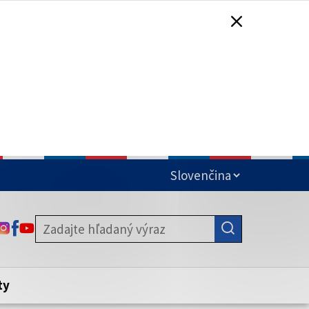
čená
ODKAZ SA OTVORÍ NA NOVEJ KARTE
ODKAZ SA OTVORÍ NA NOVEJ KARTE
ODKAZ SA OTVORÍ NA NOVEJ KARTE
stite, že zdieľate informácie iba cez
nku. Zabezpečená stránka vždy začína
ény webového sídla.
ty