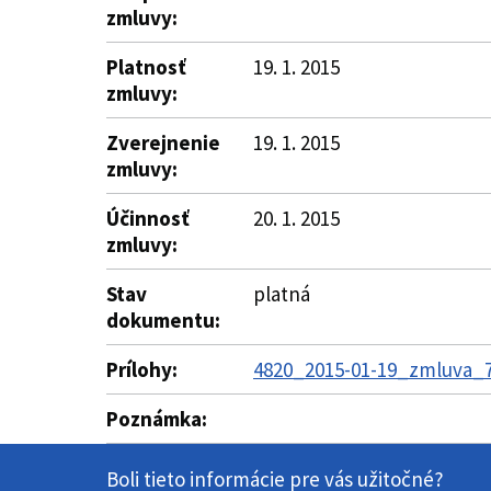
zmluvy:
Platnosť
19. 1. 2015
zmluvy:
Zverejnenie
19. 1. 2015
zmluvy:
Účinnosť
20. 1. 2015
zmluvy:
Stav
platná
dokumentu:
Prílohy:
4820_2015-01-19_zmluva_7
Poznámka:
Boli tieto informácie pre vás užitočné?