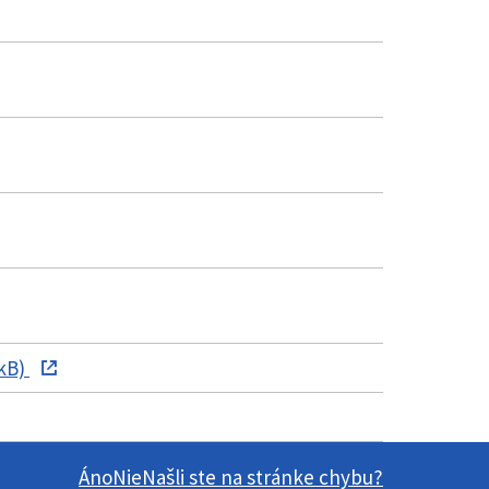
 kB)
Áno
Nie
Našli ste na stránke chybu?