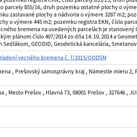
lo parcely 855/16, druh pozemku ostatné plochy o výme
mku zastavané plochy a nádvoria o výmere 3287 m2; poze
hy o výmere 445 m2; pozemku registra EKN, číslo parc
ecného bremena na uvedených parcelách je stanovený 
ckým plánom číslo 407/2014 zo dňa 14. 10. 2014 a Geomet
 Sedlákom, GEODID, Geodetická kancelária, Smetanova
 zriadení vecného bremena č. 7/2015/ODDSM
na , Prešovský samosprávny kraj , Námestie mieru 2, Pr
, Mesto Prešov , Hlavná 73, 08001 Prešov , 327646 , JUD