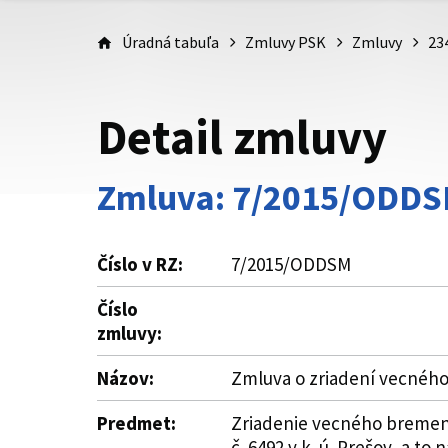
Úradná tabuľa
Zmluvy PSK
Zmluvy
23
Detail zmluvy
Zmluva: 7/2015/ODD
Číslo v RZ:
7/2015/ODDSM
Číslo
zmluvy:
Názov:
Zmluva o zriadení vecnéh
Predmet:
Zriadenie vecného bremena
č. 6492 v k. ú. Prešov, a 