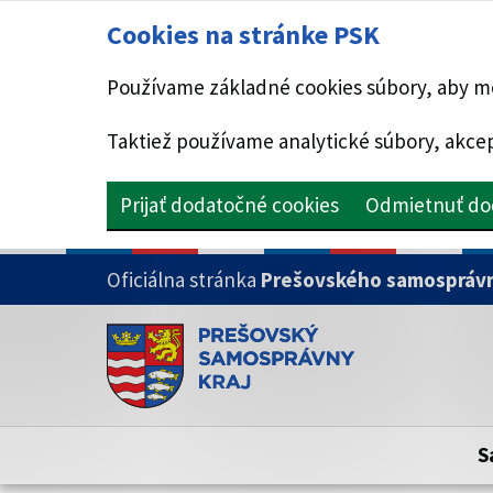
Cookies na stránke PSK
Používame základné cookies súbory, aby mo
Taktiež používame analytické súbory, akcep
Prijať dodatočné cookies
Odmietnuť do
PRESKOČIŤ NA HLAVNÝ OBSAH
Oficiálna stránka
Prešovského samosprávn
Doména psk.sk je oficiálna
Toto je oficiálna webová stránka Prešovsk
Oficiálne stránky využívajú doménu psk.sk.
S