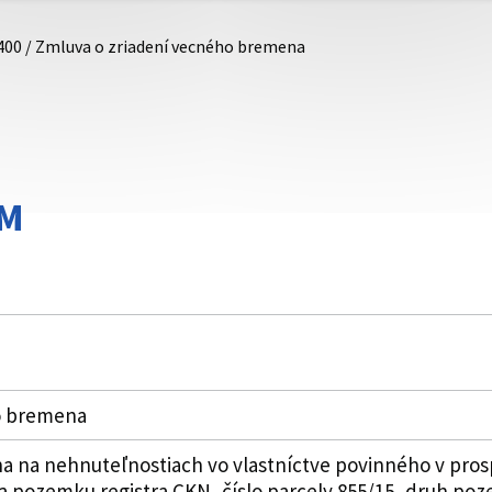
400 / Zmluva o zriadení vecného bremena
SM
o bremena
 na nehnuteľnostiach vo vlastníctve povinného v pros
to na pozemku registra CKN, číslo parcely 855/15, druh 