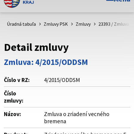
Toto je oficiálna webová stránka Prešovského
samosprávneho kraja. Oficiálne stránky využívajú doménu
psk.sk.
Úradná tabuľa
Zmluvy PSK
Zmluvy
23393 / Zmluva o
Táto stránka je zabezpečená
Detail zmluvy
Buďte pozorní a vždy sa uistite, že zdieľate informácie iba
cez zabezpečenú webovú stránku. Zabezpečená stránka
Zmluva: 4/2015/ODDSM
vždy začína https:// pred názvom domény webového sídla.
Číslo v RZ:
4/2015/ODDSM
Číslo
zmluvy:
Názov:
Zmluva o zriadení vecného
bremena