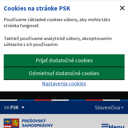
Cookies na stránke PSK
Používame základné cookies súbory, aby mohla táto
stránka fungovať.
Taktiež používame analytické súbory, akceptovaním
súhlasíte s ich používaním.
Prijať dodatočné cookies
Odmietnuť dodatočné cookies
Nastavenia cookies
SK
PSK
Doména psk.sk je oficiálna
Menu