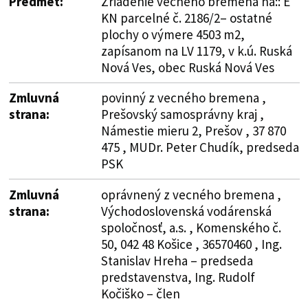
Predmet:
Zriadenie vecného bremena na:: E
KN parcelné č. 2186/2– ostatné
plochy o výmere 4503 m2,
zapísanom na LV 1179, v k.ú. Ruská
Nová Ves, obec Ruská Nová Ves
Zmluvná
povinný z vecného bremena ,
strana:
Prešovský samosprávny kraj ,
Námestie mieru 2, Prešov , 37 870
475 , MUDr. Peter Chudík, predseda
PSK
Zmluvná
oprávnený z vecného bremena ,
strana:
Východoslovenská vodárenská
spoločnosť, a.s. , Komenského č.
50, 042 48 Košice , 36570460 , Ing.
Stanislav Hreha – predseda
predstavenstva, Ing. Rudolf
Kočiško – člen