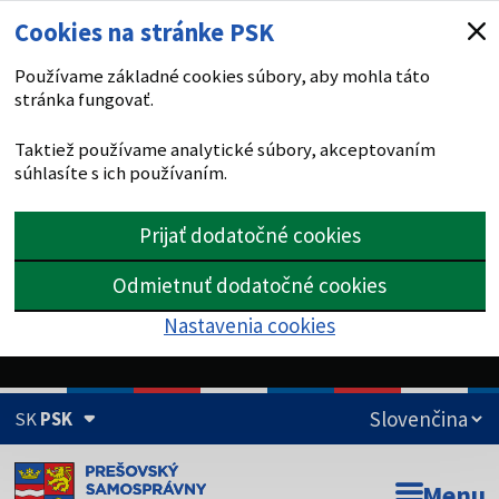
Cookies na stránke PSK
Používame základné cookies súbory, aby mohla táto
stránka fungovať.
Taktiež používame analytické súbory, akceptovaním
súhlasíte s ich používaním.
Prijať dodatočné cookies
Odmietnuť dodatočné cookies
Nastavenia cookies
SK
PSK
Doména psk.sk je oficiálna
Menu