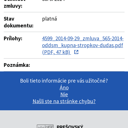
zmluvy:
Stav
platná
dokumentu:
Prílohy:
4599_2014-09-29_zmluva_565-2014-
oddsm_kupna-stropkov-dudas.pdf
(PDF, 47 kB)
Poznámka:
Boli tieto informácie pre vás užitočné?
Áno
Nie
Našli ste na stránke chybu?