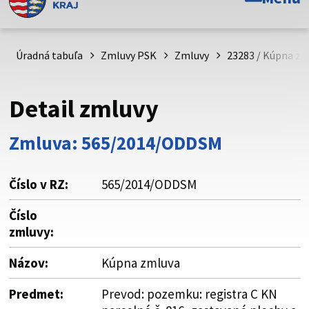
Toto je oficiálna webová stránka Prešovského
samosprávneho kraja. Oficiálne stránky využívajú doménu
psk.sk.
Úradná tabuľa
Zmluvy PSK
Zmluvy
23283 / Kúpna zm
Táto stránka je zabezpečená
Detail zmluvy
Buďte pozorní a vždy sa uistite, že zdieľate informácie iba
cez zabezpečenú webovú stránku. Zabezpečená stránka
Zmluva: 565/2014/ODDSM
vždy začína https:// pred názvom domény webového sídla.
Číslo v RZ:
565/2014/ODDSM
Číslo
zmluvy:
Názov:
Kúpna zmluva
Predmet:
Prevod: pozemku: registra C KN