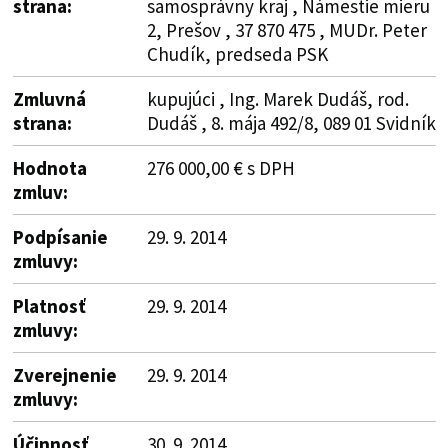
strana:
samosprávny kraj , Námestie mieru
2, Prešov , 37 870 475 , MUDr. Peter
Chudík, predseda PSK
Zmluvná
kupujúci , Ing. Marek Dudáš, rod.
strana:
Dudáš , 8. mája 492/8, 089 01 Svidník
Hodnota
276 000,00 € s DPH
zmluv:
Podpísanie
29. 9. 2014
zmluvy:
Platnosť
29. 9. 2014
zmluvy:
Zverejnenie
29. 9. 2014
zmluvy:
Účinnosť
30. 9. 2014