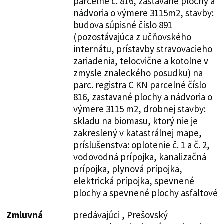
parcelné č. 816, zastavané plochy a
nádvoria o výmere 3115m2, stavby:
budova súpisné číslo 891
(pozostávajúca z učňovského
internátu, prístavby stravovacieho
zariadenia, telocvične a kotolne v
zmysle znaleckého posudku) na
parc. registra C KN parcelné číslo
816, zastavané plochy a nádvoria o
výmere 3115 m2, drobnej stavby:
skladu na biomasu, ktorý nie je
zakreslený v katastrálnej mape,
príslušenstva: oplotenie č. 1 a č. 2,
vodovodná prípojka, kanalizačná
prípojka, plynová prípojka,
elektrická prípojka, spevnené
plochy a spevnené plochy asfaltové
Zmluvná
predávajúci , Prešovský