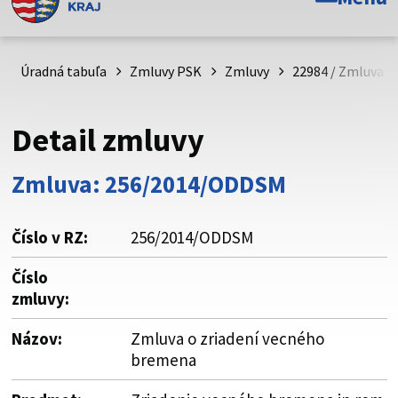
Toto je oficiálna webová stránka Prešovského
samosprávneho kraja. Oficiálne stránky využívajú doménu
psk.sk.
Úradná tabuľa
Zmluvy PSK
Zmluvy
22984 / Zmluva o
Táto stránka je zabezpečená
Detail zmluvy
Buďte pozorní a vždy sa uistite, že zdieľate informácie iba
cez zabezpečenú webovú stránku. Zabezpečená stránka
Zmluva: 256/2014/ODDSM
vždy začína https:// pred názvom domény webového sídla.
Číslo v RZ:
256/2014/ODDSM
Číslo
zmluvy:
Názov:
Zmluva o zriadení vecného
bremena