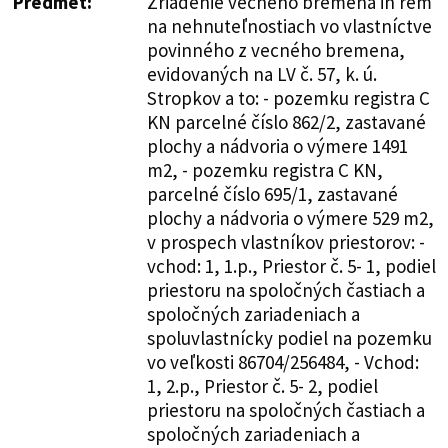
Predmet:
Zriadenie vecného bremena in rem
na nehnuteľnostiach vo vlastníctve
povinného z vecného bremena,
evidovaných na LV č. 57, k. ú.
Stropkov a to: - pozemku registra C
KN parcelné číslo 862/2, zastavané
plochy a nádvoria o výmere 1491
m2, - pozemku registra C KN,
parcelné číslo 695/1, zastavané
plochy a nádvoria o výmere 529 m2,
v prospech vlastníkov priestorov: -
vchod: 1, 1.p., Priestor č. 5- 1, podiel
priestoru na spoločných častiach a
spoločných zariadeniach a
spoluvlastnícky podiel na pozemku
vo veľkosti 86704/256484, - Vchod:
1, 2.p., Priestor č. 5- 2, podiel
priestoru na spoločných častiach a
spoločných zariadeniach a