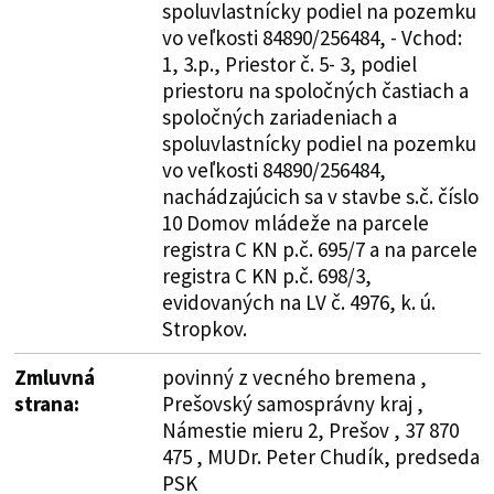
spoluvlastnícky podiel na pozemku
vo veľkosti 84890/256484, - Vchod:
1, 3.p., Priestor č. 5- 3, podiel
priestoru na spoločných častiach a
spoločných zariadeniach a
spoluvlastnícky podiel na pozemku
vo veľkosti 84890/256484,
nachádzajúcich sa v stavbe s.č. číslo
10 Domov mládeže na parcele
registra C KN p.č. 695/7 a na parcele
registra C KN p.č. 698/3,
evidovaných na LV č. 4976, k. ú.
Stropkov.
Zmluvná
povinný z vecného bremena ,
strana:
Prešovský samosprávny kraj ,
Námestie mieru 2, Prešov , 37 870
475 , MUDr. Peter Chudík, predseda
PSK