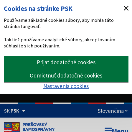
Cookies na stránke PSK
Používame základné cookies súbory, aby mohla táto
stránka fungovať.
Taktiež používame analytické súbory, akceptovaním
súhlasíte s ich používaním.
Prijať dodatočné cookies
Odmietnuť dodatočné cookies
Nastavenia cookies
SK
PSK
Doména psk.sk je oficiálna
Menu