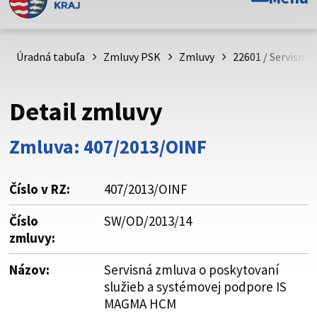
Toto je oficiálna webová stránka Prešovského
samosprávneho kraja. Oficiálne stránky využívajú doménu
psk.sk.
Úradná tabuľa
Zmluvy PSK
Zmluvy
22601 / Servisná
Táto stránka je zabezpečená
Detail zmluvy
Buďte pozorní a vždy sa uistite, že zdieľate informácie iba
cez zabezpečenú webovú stránku. Zabezpečená stránka
Zmluva: 407/2013/OINF
vždy začína https:// pred názvom domény webového sídla.
Číslo v RZ:
407/2013/OINF
Číslo
SW/OD/2013/14
zmluvy:
Názov:
Servisná zmluva o poskytovaní
služieb a systémovej podpore IS
MAGMA HCM