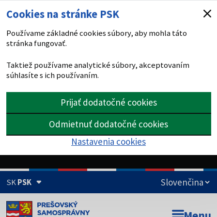
Cookies na stránke PSK
Používame základné cookies súbory, aby mohla táto
stránka fungovať.
Taktiež používame analytické súbory, akceptovaním
súhlasíte s ich používaním.
Prijať dodatočné cookies
Odmietnuť dodatočné cookies
Nastavenia cookies
SK
PSK
Doména psk.sk je oficiálna
Menu