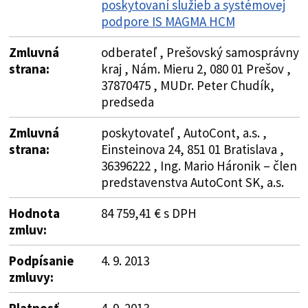
poskytovaní služieb a systémovej
podpore IS MAGMA HCM
Zmluvná
odberateľ , Prešovský samosprávny
strana:
kraj , Nám. Mieru 2, 080 01 Prešov ,
37870475 , MUDr. Peter Chudík,
predseda
Zmluvná
poskytovateľ , AutoCont, a.s. ,
strana:
Einsteinova 24, 851 01 Bratislava ,
36396222 , Ing. Mario Háronik – člen
predstavenstva AutoCont SK, a.s.
Hodnota
84 759,41 € s DPH
zmluv:
Podpísanie
4. 9. 2013
zmluvy:
Platnosť
4. 9. 2013