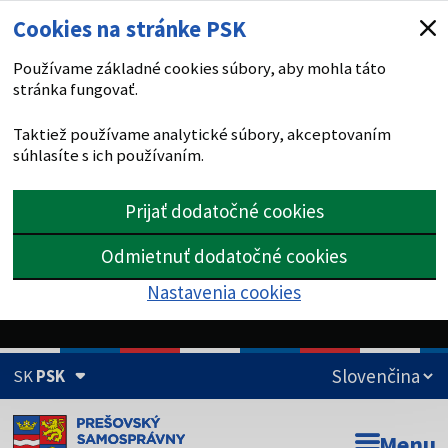
Cookies na stránke PSK
Používame základné cookies súbory, aby mohla táto
stránka fungovať.
Taktiež používame analytické súbory, akceptovaním
súhlasíte s ich používaním.
Prijať dodatočné cookies
Odmietnuť dodatočné cookies
Nastavenia cookies
SK
PSK
Doména psk.sk je oficiálna
Menu