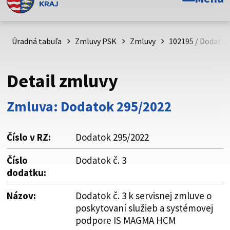
Toto je oficiálna webová stránka Prešovského
samosprávneho kraja. Oficiálne stránky využívajú doménu
psk.sk.
Úradná tabuľa
Zmluvy PSK
Zmluvy
102195 / Dodatok 
Táto stránka je zabezpečená
Detail zmluvy
Buďte pozorní a vždy sa uistite, že zdieľate informácie iba
cez zabezpečenú webovú stránku. Zabezpečená stránka
Zmluva: Dodatok 295/2022
vždy začína https:// pred názvom domény webového sídla.
Číslo v RZ:
Dodatok 295/2022
Číslo
Dodatok č. 3
dodatku:
Názov:
Dodatok č. 3 k servisnej zmluve o
poskytovaní služieb a systémovej
podpore IS MAGMA HCM