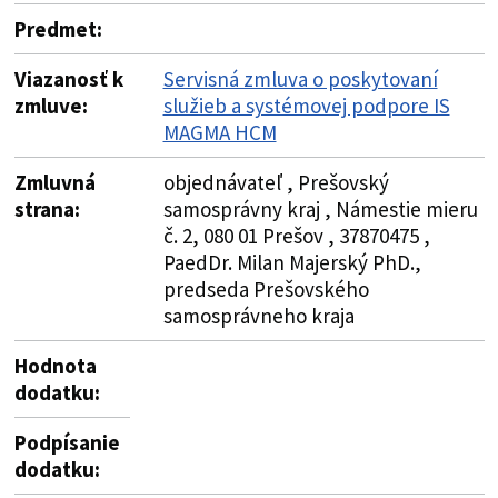
Predmet:
Viazanosť k
Servisná zmluva o poskytovaní
zmluve:
služieb a systémovej podpore IS
MAGMA HCM
Zmluvná
objednávateľ , Prešovský
strana:
samosprávny kraj , Námestie mieru
č. 2, 080 01 Prešov , 37870475 ,
PaedDr. Milan Majerský PhD.,
predseda Prešovského
samosprávneho kraja
Hodnota
dodatku:
Podpísanie
dodatku: