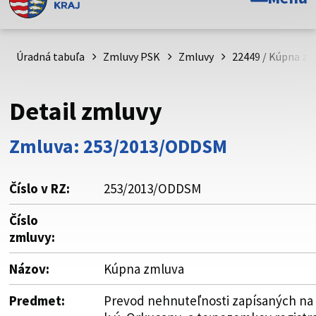
Toto je oficiálna webová stránka Prešovského
samosprávneho kraja. Oficiálne stránky využívajú doménu
psk.sk.
Úradná tabuľa
Zmluvy PSK
Zmluvy
22449 / Kúpna zm
Táto stránka je zabezpečená
Detail zmluvy
Buďte pozorní a vždy sa uistite, že zdieľate informácie iba
cez zabezpečenú webovú stránku. Zabezpečená stránka
Zmluva: 253/2013/ODDSM
vždy začína https:// pred názvom domény webového sídla.
Číslo v RZ:
253/2013/ODDSM
Číslo
zmluvy:
Názov:
Kúpna zmluva
Predmet:
Prevod nehnuteľnosti zapísaných na L