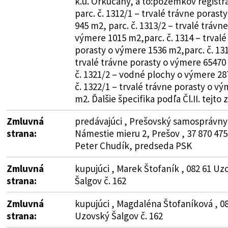
k.ú. Orkucany, a to:pozemkov registra
parc. č. 1312/1 – trvalé trávne porast
945 m2, parc. č. 1313/2 – trvalé trávn
výmere 1015 m2,parc. č. 1314 – trvalé
porasty o výmere 1536 m2,parc. č. 131
trvalé trávne porasty o výmere 65470
č. 1321/2 – vodné plochy o výmere 28
č. 1322/1 – trvalé trávne porasty o v
m2. Ďalšie špecifika podľa Čl.II. tejto 
Zmluvná
predávajúci , Prešovský samosprávny 
strana:
Námestie mieru 2, Prešov , 37 870 475
Peter Chudík, predseda PSK
Zmluvná
kupujúci , Marek Štofaník , 082 61 Uz
strana:
Šalgov č. 162
Zmluvná
kupujúci , Magdaléna Štofaníková , 08
strana:
Uzovský Šalgov č. 162