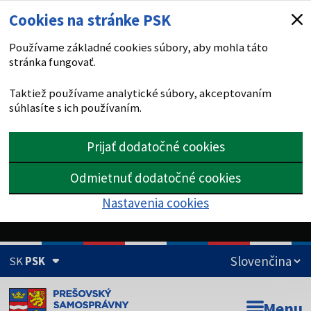
Cookies na stránke PSK
Používame základné cookies súbory, aby mohla táto
stránka fungovať.
Taktiež používame analytické súbory, akceptovaním
súhlasíte s ich používaním.
Prijať dodatočné cookies
Odmietnuť dodatočné cookies
Nastavenia cookies
SK
PSK
Doména psk.sk je oficiálna
Menu