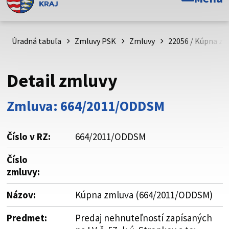
Toto je oficiálna webová stránka Prešovského
samosprávneho kraja. Oficiálne stránky využívajú doménu
psk.sk.
Úradná tabuľa
Zmluvy PSK
Zmluvy
22056 / Kúpna z
Táto stránka je zabezpečená
Detail zmluvy
Buďte pozorní a vždy sa uistite, že zdieľate informácie iba
cez zabezpečenú webovú stránku. Zabezpečená stránka
Zmluva: 664/2011/ODDSM
vždy začína https:// pred názvom domény webového sídla.
Číslo v RZ:
664/2011/ODDSM
Číslo
zmluvy:
Názov:
Kúpna zmluva (664/2011/ODDSM)
Predmet:
Predaj nehnuteľností zapísaných