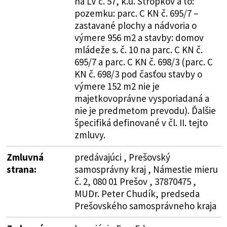
na LV č. 57, k.ú. Stropkov a to:
pozemku: parc. C KN č. 695/7 –
zastavané plochy a nádvoria o
výmere 956 m2 a stavby: domov
mládeže s. č. 10 na parc. C KN č.
695/7 a parc. C KN č. 698/3 (parc. C
KN č. 698/3 pod časťou stavby o
výmere 152 m2 nie je
majetkovoprávne vysporiadaná a
nie je predmetom prevodu). Ďalšie
špecifiká definované v čl. II. tejto
zmluvy.
Zmluvná
predávajúci , Prešovský
strana:
samosprávny kraj , Námestie mieru
č. 2, 080 01 Prešov , 37870475 ,
MUDr. Peter Chudík, predseda
Prešovského samosprávneho kraja