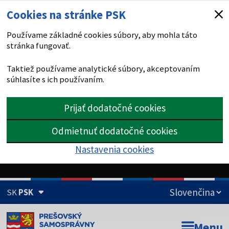
Cookies na stránke PSK
Používame základné cookies súbory, aby mohla táto
stránka fungovať.
Taktiež používame analytické súbory, akceptovaním
súhlasíte s ich používaním.
Prijať dodatočné cookies
Odmietnuť dodatočné cookies
Nastavenia cookies
SK
PSK
Doména psk.sk je oficiálna
Menu