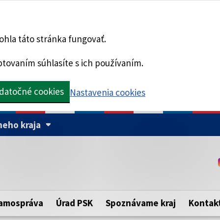
hla táto stránka fungovať.
tovaním súhlasíte s ich používaním.
datočné cookies
Nastavenia cookies
eho kraja
Táto stránka je zabezpe
Buďte pozorní a vždy sa ui
ého samosprávneho kraja.
zabezpečenú webovú strá
https:// pred názvom dom
amospráva
Úrad PSK
Spoznávame kraj
Kontak