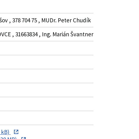
ov , 378 704 75 , MUDr. Peter Chudík
OVCE , 31663834 , Ing. Marián Švantner
 kB)