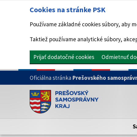
Cookies na stránke PSK
Používame základné cookies súbory, aby mo
Taktiež používame analytické súbory, akcep
Prijať dodatočné cookies
Odmietnuť do
PRESKOČIŤ NA HLAVNÝ OBSAH
Oficiálna stránka
Prešovského samosprávn
Doména psk.sk je oficiálna
Toto je oficiálna webová stránka Prešovsk
Oficiálne stránky využívajú doménu psk.sk.
S