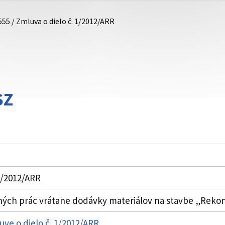
555 / Zmluva o dielo č. 1/2012/ARR
SZ
1/2012/ARR
ých prác vrátane dodávky materiálov na stavbe „Rekonš
uve o dielo č. 1/2012/ARR