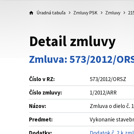
Úradná tabuľa
Zmluvy PSK
Zmluvy
21
Detail zmluvy
Zmluva: 573/2012/OR
Číslo v RZ:
573/2012/ORSZ
Číslo zmluvy:
1/2012/ARR
Názov:
Zmluva o dielo č. 
Predmet:
Vykonanie stavebn
Dodatky:
Dodatok č. 2 k zml