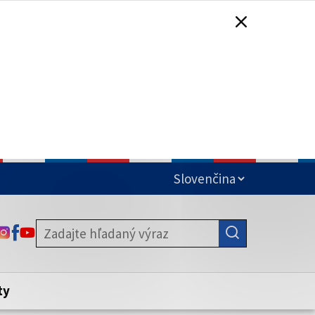
čená
ODKAZ SA OTVORÍ NA NOVEJ KARTE
ODKAZ SA OTVORÍ NA NOVEJ KARTE
ODKAZ SA OTVORÍ NA NOVEJ KARTE
stite, že zdieľate informácie iba cez
nku. Zabezpečená stránka vždy začína
ény webového sídla.
ty