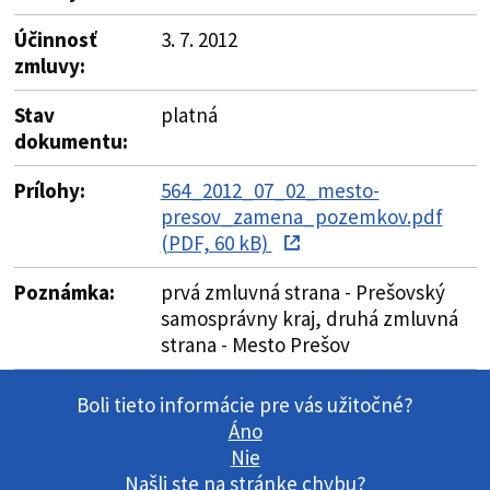
Účinnosť
3. 7. 2012
zmluvy:
Stav
platná
dokumentu:
Prílohy:
564_2012_07_02_mesto-
presov_zamena_pozemkov.pdf
(PDF, 60 kB)
Poznámka:
prvá zmluvná strana - Prešovský
samosprávny kraj, druhá zmluvná
strana - Mesto Prešov
Boli tieto informácie pre vás užitočné?
Áno
Nie
Našli ste na stránke chybu?