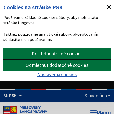
Cookies na stránke PSK
Používame základné cookies súbory, aby mohla táto
stránka fungovať.
Taktiež používame analytické súbory, akceptovaním
súhlasíte s ich používaním.
Prijať dodatočné cookies
Odmietnuť dodatočné cookies
Nastavenia cookies
SK
PSK
Doména psk.sk je oficiálna
Menu