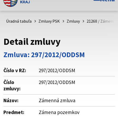
Toto je oficiálna webová stránka Prešovského
samosprávneho kraja. Oficiálne stránky využívajú doménu
psk.sk.
Úradná tabuľa
Zmluvy PSK
Zmluvy
21268 / Zámenná
Táto stránka je zabezpečená
Detail zmluvy
Buďte pozorní a vždy sa uistite, že zdieľate informácie iba
cez zabezpečenú webovú stránku. Zabezpečená stránka
Zmluva: 297/2012/ODDSM
vždy začína https:// pred názvom domény webového sídla.
Číslo v RZ:
297/2012/ODDSM
Číslo
297/2012/ODDSM
zmluvy:
Názov:
Zámenná zmluva
Predmet:
Zámena pozemkov