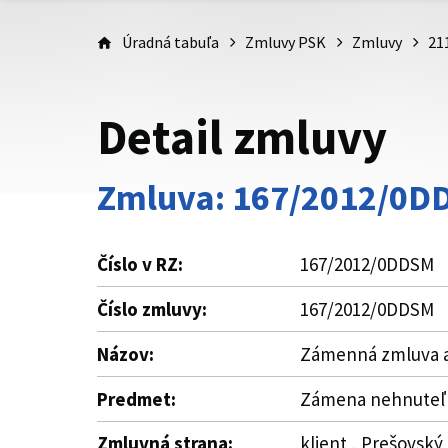
Úradná tabuľa
Zmluvy PSK
Zmluvy
21
Detail zmluvy
Zmluva: 167/2012/0D
Číslo v RZ:
167/2012/0DDSM
Číslo zmluvy:
167/2012/0DDSM
Názov:
Zámenná zmluva a 
Predmet:
Zámena nehnuteľno
Zmluvná strana:
klient , Prešovský