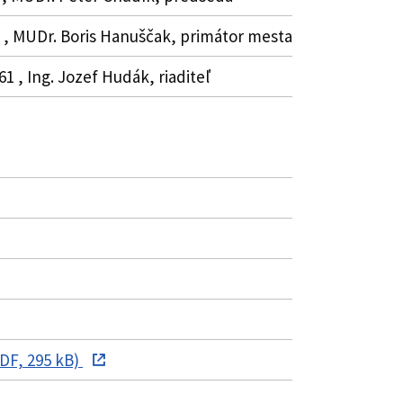
2 , MUDr. Boris Hanuščak, primátor mesta
1 , Ing. Jozef Hudák, riaditeľ
F, 295 kB)