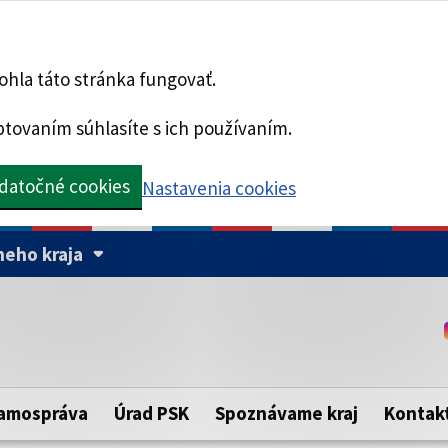
hla táto stránka fungovať.
tovaním súhlasíte s ich používaním.
datočné cookies
Nastavenia cookies
eho kraja
Táto stránka je zabezpe
Buďte pozorní a vždy sa ui
ého samosprávneho kraja.
zabezpečenú webovú strá
https:// pred názvom dom
amospráva
Úrad PSK
Spoznávame kraj
Kontak