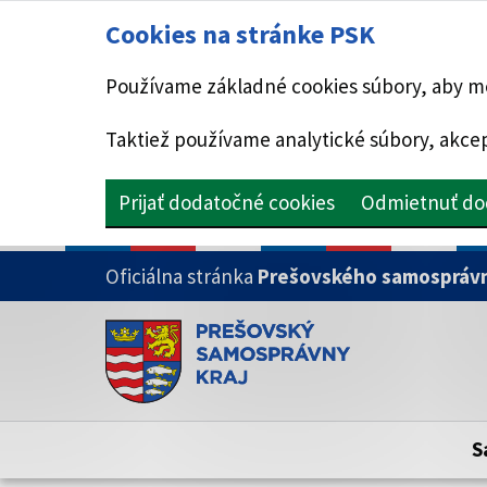
Cookies na stránke PSK
Používame základné cookies súbory, aby mo
Taktiež používame analytické súbory, akcep
Prijať dodatočné cookies
Odmietnuť do
PRESKOČIŤ NA HLAVNÝ OBSAH
Oficiálna stránka
Prešovského samosprávn
Doména psk.sk je oficiálna
Toto je oficiálna webová stránka Prešovsk
Oficiálne stránky využívajú doménu psk.sk.
S