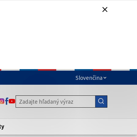
čená
ODKAZ SA OTVORÍ NA NOVEJ KARTE
ODKAZ SA OTVORÍ NA NOVEJ KARTE
ODKAZ SA OTVORÍ NA NOVEJ KARTE
stite, že zdieľate informácie iba cez
nku. Zabezpečená stránka vždy začína
ény webového sídla.
ty