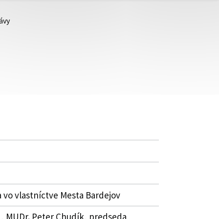
ávy
vo vlastníctve Mesta Bardejov
5 , MUDr. Peter Chudík, predseda