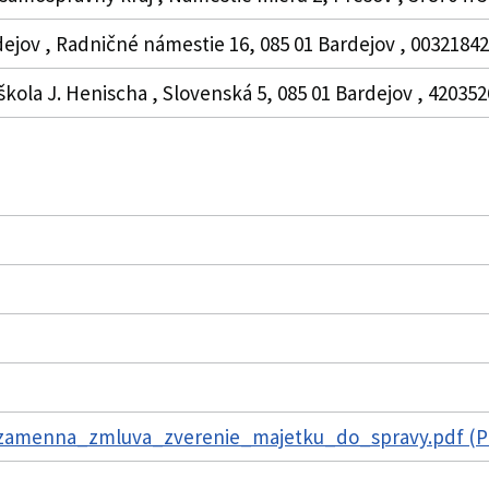
dejov , Radničné námestie 16, 085 01 Bardejov , 0032184
škola J. Henischa , Slovenská 5, 085 01 Bardejov , 4203526
zamenna_zmluva_zverenie_majetku_do_spravy.pdf (PD