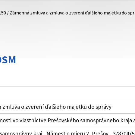
150 / Zámenná zmluva a zmluva o zverení ďalšieho majetku do spr
DSM
zmluva o zverení ďalšieho majetku do správy
sti vo vlastníctve Prešovského samosprávneho kraja a 
 samosprávny kraj , Námestie mieru 2, Prešov , 3787047