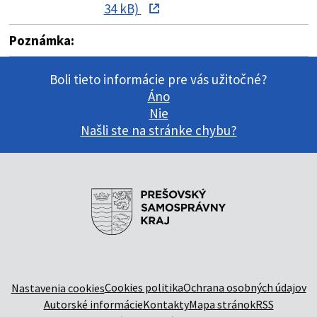
34 kB)
Poznámka:
Boli tieto informácie pre vás užitočné?
Áno
Nie
Našli ste na stránke chybu?
Cookies politika
Ochrana osobných údajov
Nastavenia cookies
Autorské informácie
Kontakty
Mapa stránok
RSS