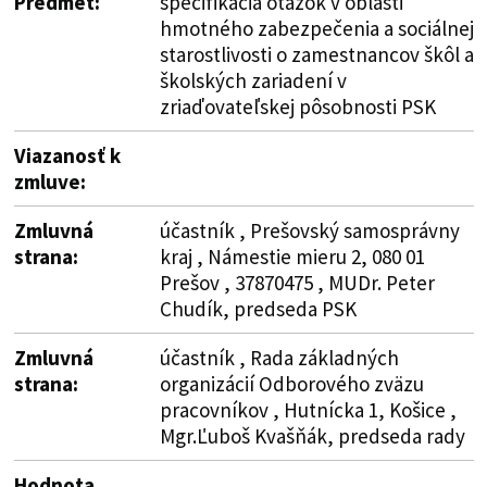
Predmet:
špecifikácia otázok v oblasti
hmotného zabezpečenia a sociálnej
starostlivosti o zamestnancov škôl a
školských zariadení v
zriaďovateľskej pôsobnosti PSK
Viazanosť k
zmluve:
Zmluvná
účastník , Prešovský samosprávny
strana:
kraj , Námestie mieru 2, 080 01
Prešov , 37870475 , MUDr. Peter
Chudík, predseda PSK
Zmluvná
účastník , Rada základných
strana:
organizácií Odborového zväzu
pracovníkov , Hutnícka 1, Košice ,
Mgr.Ľuboš Kvašňák, predseda rady
Hodnota