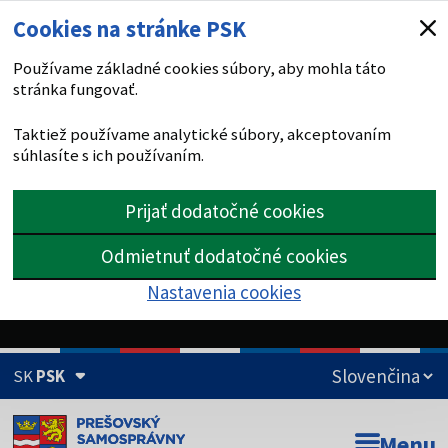
Cookies na stránke PSK
Používame základné cookies súbory, aby mohla táto
stránka fungovať.
Taktiež používame analytické súbory, akceptovaním
súhlasíte s ich používaním.
Prijať dodatočné cookies
Odmietnuť dodatočné cookies
Nastavenia cookies
SK
PSK
Doména psk.sk je oficiálna
Menu