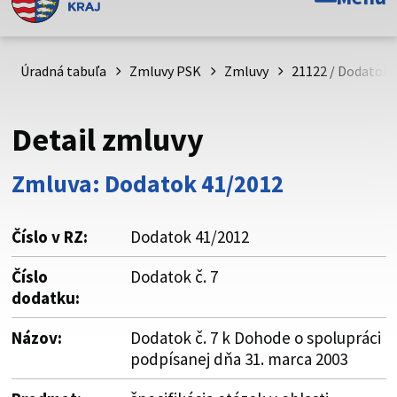
Toto je oficiálna webová stránka Prešovského
samosprávneho kraja. Oficiálne stránky využívajú doménu
psk.sk.
Úradná tabuľa
Zmluvy PSK
Zmluvy
21122 / Dodatok č
Táto stránka je zabezpečená
Detail zmluvy
Buďte pozorní a vždy sa uistite, že zdieľate informácie iba
cez zabezpečenú webovú stránku. Zabezpečená stránka
Zmluva: Dodatok 41/2012
vždy začína https:// pred názvom domény webového sídla.
Číslo v RZ:
Dodatok 41/2012
Číslo
Dodatok č. 7
dodatku:
Názov:
Dodatok č. 7 k Dohode o spolupráci
podpísanej dňa 31. marca 2003