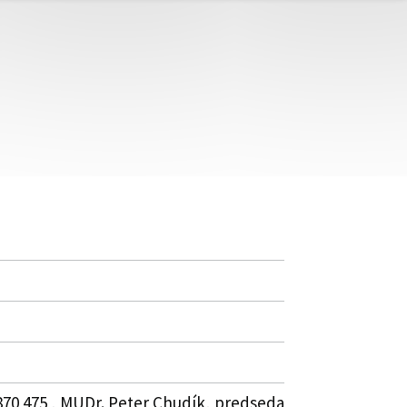
 870 475 , MUDr. Peter Chudík, predseda