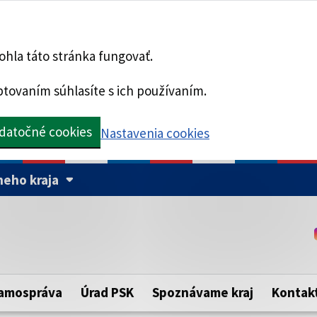
hla táto stránka fungovať.
tovaním súhlasíte s ich používaním.
datočné cookies
Nastavenia cookies
eho kraja
Táto stránka je zabezpe
Buďte pozorní a vždy sa ui
ého samosprávneho kraja.
zabezpečenú webovú strá
https:// pred názvom dom
amospráva
Úrad PSK
Spoznávame kraj
Kontak