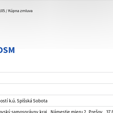
105 / Kúpna zmluva
DDSM
stí k.ú. Spišská Sobota
ovský samosprávny kraj , Námestie mieru 2, Prešov , 37