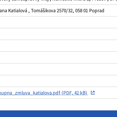
zana Katialová , Tomášikova 2570/32, 058 01 Poprad
upna_zmluva_katialova.pdf (PDF, 42 kB)