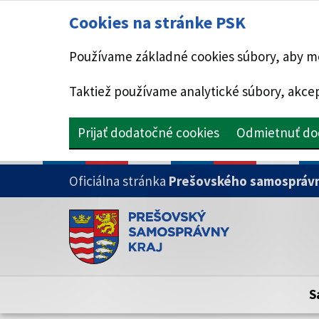
Cookies na stránke PSK
Používame základné cookies súbory, aby mo
Taktiež používame analytické súbory, akcep
Prijať dodatočné cookies
Odmietnuť do
PRESKOČIŤ NA HLAVNÝ OBSAH
Oficiálna stránka
Prešovského samosprávn
Doména psk.sk je oficiálna
Toto je oficiálna webová stránka Prešovsk
Oficiálne stránky využívajú doménu psk.sk.
S