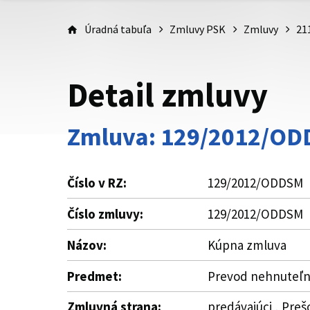
Úradná tabuľa
Zmluvy PSK
Zmluvy
21
Detail zmluvy
Zmluva: 129/2012/O
Číslo v RZ:
129/2012/ODDSM
Číslo zmluvy:
129/2012/ODDSM
Názov:
Kúpna zmluva
Predmet:
Prevod nehnuteľno
Zmluvná strana:
predávajúci , Preš