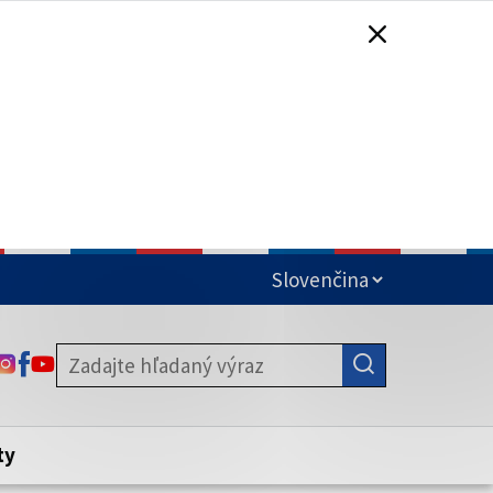
čená
ODKAZ SA OTVORÍ NA NOVEJ KARTE
ODKAZ SA OTVORÍ NA NOVEJ KARTE
ODKAZ SA OTVORÍ NA NOVEJ KARTE
stite, že zdieľate informácie iba cez
nku. Zabezpečená stránka vždy začína
ény webového sídla.
ty