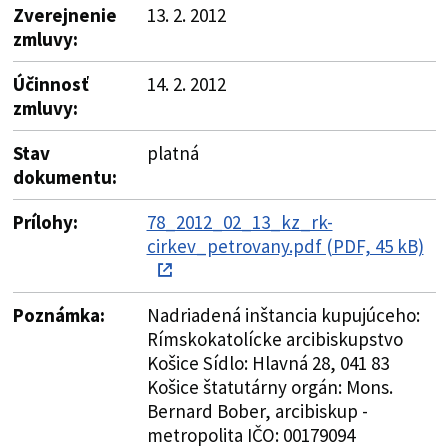
Zverejnenie
13. 2. 2012
zmluvy:
Účinnosť
14. 2. 2012
zmluvy:
Stav
platná
dokumentu:
Prílohy:
78_2012_02_13_kz_rk-
cirkev_petrovany.pdf (PDF, 45 kB)
Poznámka:
Nadriadená inštancia kupujúceho:
Rímskokatolícke arcibiskupstvo
Košice Sídlo: Hlavná 28, 041 83
Košice štatutárny orgán: Mons.
Bernard Bober, arcibiskup -
metropolita IČO: 00179094