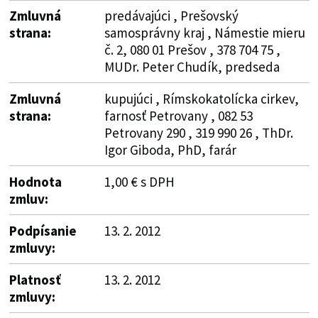
Zmluvná
predávajúci , Prešovský
strana:
samosprávny kraj , Námestie mieru
č. 2, 080 01 Prešov , 378 704 75 ,
MUDr. Peter Chudík, predseda
Zmluvná
kupujúci , Rímskokatolícka cirkev,
strana:
farnosť Petrovany , 082 53
Petrovany 290 , 319 990 26 , ThDr.
Igor Giboda, PhD, farár
Hodnota
1,00 € s DPH
zmluv:
Podpísanie
13. 2. 2012
zmluvy:
Platnosť
13. 2. 2012
zmluvy: