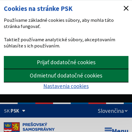
Cookies na stránke PSK
Používame základné cookies súbory, aby mohla táto
stránka fungovať.
Taktiež používame analytické súbory, akceptovaním
súhlasíte s ich používaním.
Prijať dodatočné cookies
Odmietnuť dodatočné cookies
Nastavenia cookies
SK
PSK
Doména psk.sk je oficiálna
Menu