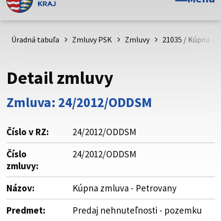
Toto je oficiálna webová stránka Prešovského
samosprávneho kraja. Oficiálne stránky využívajú doménu
psk.sk.
Úradná tabuľa
Zmluvy PSK
Zmluvy
21035 / Kúpna zm
Táto stránka je zabezpečená
Detail zmluvy
Buďte pozorní a vždy sa uistite, že zdieľate informácie iba
cez zabezpečenú webovú stránku. Zabezpečená stránka
Zmluva: 24/2012/ODDSM
vždy začína https:// pred názvom domény webového sídla.
Číslo v RZ:
24/2012/ODDSM
Číslo
24/2012/ODDSM
zmluvy:
Názov:
Kúpna zmluva - Petrovany
Predmet:
Predaj nehnuteľnosti - pozemku