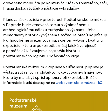
dreveného mobiliára po konzervácii: lôžko zomrelého, stôl,
hracia doska, stolček a nástroje vykrádačov.
Plánovaná expozícia v priestoroch Podtatranského múzea
v Poprade bude venovaná tomuto výnimočnému
archeologickému nálezu európskeho významu. Jeho
mimoriadny historický význam si vyžaduje precízny prístup
k dlhodobému prezentovaniu, s cieľom vytvoriť kvalitnú
expozíciu, ktorá uspokojí odbornú aj laickú verejnosť
a pomôže oživiť záujem o najstaršiu históriu
podtatranského regiónu Prešovského kraja.
Podtatranské múzeum v Poprade v súčasnosti pripravuje
výstavu súťažných architektonicko-výtvarných návrhov,
ktorá by mala byť sprístupnená v blízkej dobe. Bližšie
informácie budú dostupné na
webovom sídle múzea
.