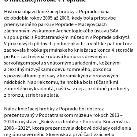
História objavu kniežacej hrobky z Popradu siaha
do obdobia rokov 2005 až 2006, kedy bola pri stavbe
priemyselného parku v Poprade – Matejovciach
záchranným výskumom Archeologického ústavu SAV
v spolupráci s Podtatranským múzeom v Poprade odkrytá.
V priaznivých pôdnych podmienkach sa v hĺbke päť metrov
zachovala hrobka germánskeho kniežaťa z konca 4. storočia
po Kr. – zastrešená zrubová komora s dreveným
sarkofágom spolu s vnútorným zariadením, koženými
a textilnými zvyškami odevu zomrelého, dokonca
s pozostatkami potravy v keramických a bronzových
nádobách. Napriek tomu, že hrobka bola súčasníkmi
zomrelého vykradnutá, našli sa v nej aj ozdobné predmety
z bronzu, striebra a zlata.
Nález kniežacej hrobky z Popradu bol doteraz
prezentovaný v Podtatranskom múzeu v rokoch 2013 –
2014 na výstave „Kniežacia hrobka z Popradu. Konzervácia
2008 – 2012“, ktorá prezentovala dobové doklady osídlenia
regiónu severného Slovenska a prvú časť vzácneho