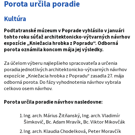
Porota určila poradie
Kultúra
Podtatranské múzeum v Poprade vyhlásilo v januári
tohto roku súťaž architektonicko-výtvarných návrhov
expozície „Kniežacia hrobka z Popradu“. Odborná
porota oznámila koncom mája jej výsledky.
Za účelom výberu najlepšieho spracovateľa a určenia
poradia jednotlivých architektonicko-výtvarných návrhov
expozície „Kniežacia hrobka z Popradu“ zasadla 27. mája
odborná porota. Do fázy vyhodnotenia návrhov vybrala
celkovo osem návrhov.
Porota určila poradie návrhov nasledovne:
Ing. arch. Márius Žitňanský, Ing. arch. Vladimír
Šimkovič, Bc. Adam Mravík, Bc. Viktor Mikovčák
Ing. arch. Klaudia Chodelková, Peter Moravčík