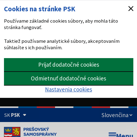
Cookies na stránke PSK
Používame základné cookies súbory, aby mohla táto
stránka fungovať.
Taktiež používame analytické súbory, akceptovaním
súhlasíte s ich používaním.
Prijať dodatočné cookies
Odmietnuť dodatočné cookies
Nastavenia cookies
SK
PSK
Doména psk.sk je oficiálna
Menu