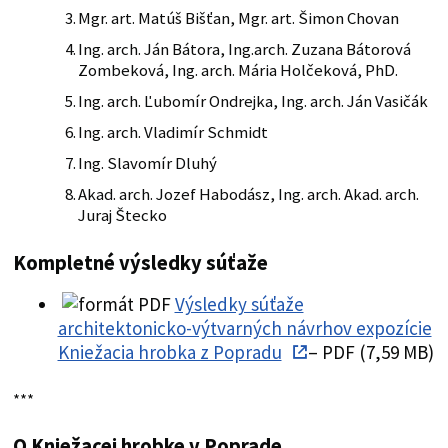
Mgr. art. Matúš Bišťan, Mgr. art. Šimon Chovan
Ing. arch. Ján Bátora, Ing.arch. Zuzana Bátorová
Zombeková, Ing. arch. Mária Holčeková, PhD.
Ing. arch. Ľubomír Ondrejka, Ing. arch. Ján Vasičák
Ing. arch. Vladimír Schmidt
Ing. Slavomír Dluhý
Akad. arch. Jozef Habodász, Ing. arch. Akad. arch.
Juraj Štecko
Kompletné výsledky súťaže
Výsledky súťaže
architektonicko-výtvarných návrhov expozície
Kniežacia hrobka z Popradu
– PDF (7,59 MB)
***
O Kniežacej hrobke v Poprade