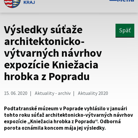
Toto je oficiálna webová stránka Prešovského
samosprávneho kraja. Oficiálne stránky využívajú doménu
psk.sk.
Výsledky súťaže
Späť
Táto stránka je zabezpečená
architektonicko-
výtvarných návrhov
Buďte pozorní a vždy sa uistite, že zdieľate informácie iba
cez zabezpečenú webovú stránku. Zabezpečená stránka
expozície Kniežacia
vždy začína https:// pred názvom domény webového sídla.
hrobka z Popradu
15. 06. 2020
Aktuality - archiv
Aktuality 2020
Podtatranské múzeum v Poprade vyhlásilo v januári
tohto roku súťaž architektonicko-výtvarných návrhov
expozície „Kniežacia hrobka z Popradu“. Odborná
porota oznámila koncom mája jej výsledky.