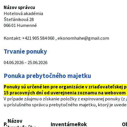
Názov správcu
Hotelová akadémia
Štefániková 28
066 01 Humenné
Kontakt: +421 905 584 060 , ekonomhahe@gmail.com
Trvanie ponuky
04.06.2026 – 25.06.2026
Ponuka prebytočného majetku
Ponuky sú určené len pre organizácie v zriaďovateľskej 
15 pracovných dní od uverejnenia zoznamu na webovom 
V prípade záujmu o získanie položky z expirovanej ponuky (z
u príslušného správcu prebytočného majetku, ktorý je uveden
Názov
P.
Inventárne
Rok
Ob