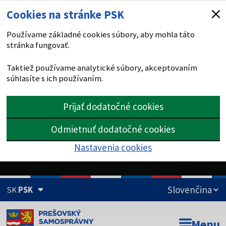
Cookies na stránke PSK
Používame základné cookies súbory, aby mohla táto
stránka fungovať.
Taktiež používame analytické súbory, akceptovaním
súhlasíte s ich používaním.
Prijať dodatočné cookies
Odmietnuť dodatočné cookies
Nastavenia cookies
SK
PSK
Doména psk.sk je oficiálna
Menu