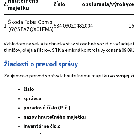
hnuteľného
č.
číslo
obstarania/výroby
ce
majetku
Škoda Fabia Combi
1.
634 0902048
2004
15
(6Y/SEAZQX01FM5)
Vzhľadom na vek a technický stav si osobné vozidlo vyžaduje 
tlmičov, oleja a filtrov. STK a emisná kontrola vykonaná 09.09.
Žiadosti o prevod správy
Záujemca o prevod správy k hnuteľnému majetku vo
svojej ž
číslo
správcu
poradové číslo (P. č.)
názov hnuteľného majetku
inventárne číslo