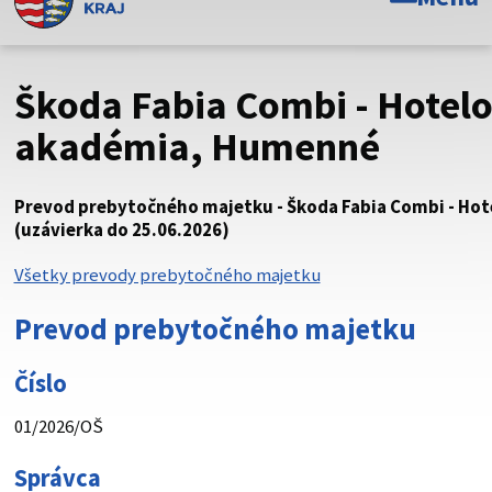
Toto je oficiálna webová stránka Prešovského
samosprávneho kraja. Oficiálne stránky využívajú doménu
psk.sk.
Škoda Fabia Combi - Hotel
Táto stránka je zabezpečená
akadémia, Humenné
Buďte pozorní a vždy sa uistite, že zdieľate informácie iba
cez zabezpečenú webovú stránku. Zabezpečená stránka
Prevod prebytočného majetku - Škoda Fabia Combi - Ho
vždy začína https:// pred názvom domény webového sídla.
(uzávierka do 25.06.2026)
Všetky prevody prebytočného majetku
Prevod prebytočného majetku
Číslo
01/2026/OŠ
Správca