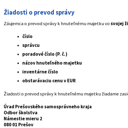
Žiadosti o prevod správy
Záujemca o prevod správy k hnuteľnému majetku vo
svojej ž
číslo
správcu
poradové číslo (P. č.)
názov hnuteľného majetku
inventárne číslo
obstarávaciu cenu v EUR
Žiadosti o prevod správy k hnuteľnému majetku žiadame zasi
Úrad Prešovského samosprávneho kraja
Odbor školstva
Námestie mieru 2
080 01 Prešov