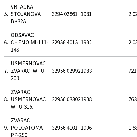
VRTACKA
5.
STOJANOVA
3294 02861
1981
2 0
BK32AI
ODSAVAC
6.
CHEMO Ml-111-
32956 4015
1992
2 0
14S
USMERNOVAC
7.
ZVARACI WTU
32956 02992
1983
721
200
ZVARACI
8.
USMERNOVAC
32956 03302
1988
763
WTU 315.
ZVARACI
9.
POLOATOMAT
32956 4101
1996
1 5
PP-250