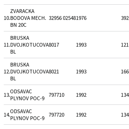
ZVARACKA
10.
BODOVA MECH.
32956 02548
1976
392
BN 20C
BRUSKA
11.
DVOJKOTUCOVA
8017
1993
121
BL
BRUSKA
12.
DVOJKOTUCOVA
8021
1993
166
BL
ODSAVAC
13.
797710
1992
134
PLYNOV POC-9
ODSAVAC
14.
797720
1992
134
PLYNOV POC-9