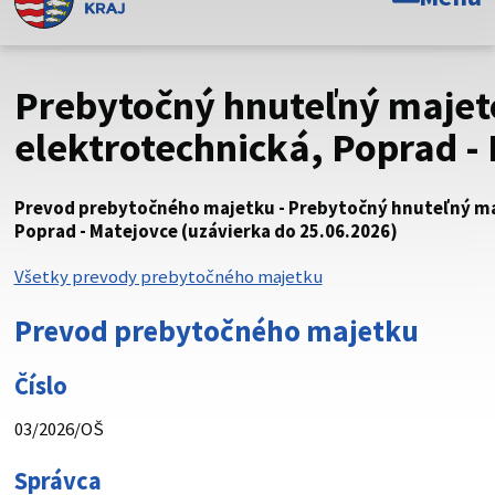
Toto je oficiálna webová stránka Prešovského
samosprávneho kraja. Oficiálne stránky využívajú doménu
psk.sk.
Prebytočný hnuteľný majet
Táto stránka je zabezpečená
elektrotechnická, Poprad -
Buďte pozorní a vždy sa uistite, že zdieľate informácie iba
cez zabezpečenú webovú stránku. Zabezpečená stránka
Prevod prebytočného majetku - Prebytočný hnuteľný maj
vždy začína https:// pred názvom domény webového sídla.
Poprad - Matejovce (uzávierka do 25.06.2026)
Všetky prevody prebytočného majetku
Prevod prebytočného majetku
Číslo
03/2026/OŠ
Správca