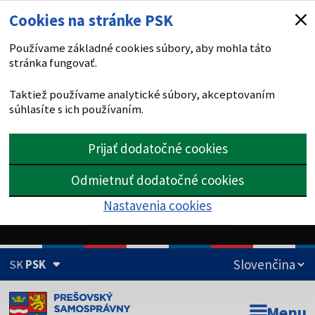
Cookies na stránke PSK
Používame základné cookies súbory, aby mohla táto
stránka fungovať.
Taktiež používame analytické súbory, akceptovaním
súhlasíte s ich používaním.
Prijať dodatočné cookies
Odmietnuť dodatočné cookies
Nastavenia cookies
SK
PSK
Doména psk.sk je oficiálna
Menu