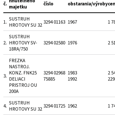
hnuteľného
č.
číslo
obstarania/výroby
cen
majetku
SUSTRUH
1.
3294 01163
1967
1 7
HROTOVY SU 32
SUSTRUH
2.
HROTOVY SV-
3294 02580
1976
2 5
18RA/750
FREZKA
NASTROJ.
KONZ. FNK25
3294 02968
1983
2 5
3.
DELIACI
75885
1992
229
PRISTROJ OU
200A
SUSTRUH
4.
3294 01725
1962
1 7
HROTOVY SU 32