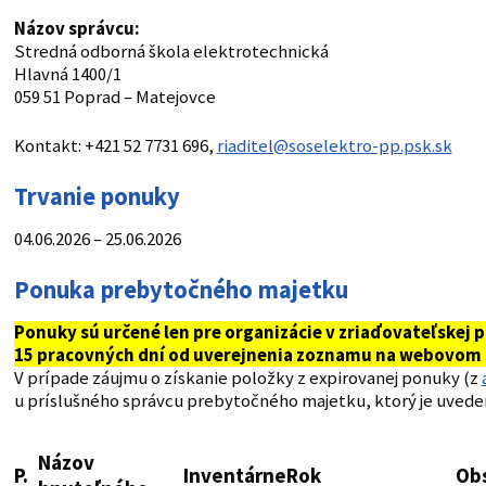
Názov správcu:
Stredná odborná škola elektrotechnická
Hlavná 1400/1
059 51 Poprad – Matejovce
Kontakt: +421 52 7731 696,
riaditel@soselektro-pp.psk.sk
Trvanie ponuky
04.06.2026 – 25.06.2026
Ponuka prebytočného majetku
Ponuky sú určené len pre organizácie v zriaďovateľskej 
15 pracovných dní od uverejnenia zoznamu na webovom 
V prípade záujmu o získanie položky z expirovanej ponuky (z
u príslušného správcu prebytočného majetku, ktorý je uveden
Názov
P.
Inventárne
Rok
Obs