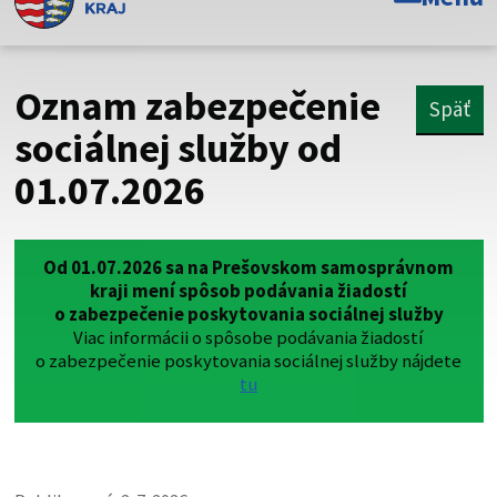
Toto je oficiálna webová stránka Prešovského
samosprávneho kraja. Oficiálne stránky využívajú doménu
psk.sk.
Oznam zabezpečenie
Späť
Táto stránka je zabezpečená
sociálnej služby od
01.07.2026
Buďte pozorní a vždy sa uistite, že zdieľate informácie iba
cez zabezpečenú webovú stránku. Zabezpečená stránka
vždy začína https:// pred názvom domény webového sídla.
Od 01.07.2026 sa na Prešovskom samosprávnom
kraji mení spôsob podávania žiadostí
o zabezpečenie poskytovania sociálnej služby
Viac informácii o spôsobe podávania žiadostí
o zabezpečenie poskytovania sociálnej služby nájdete
tu