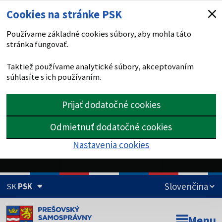
Cookies na stránke PSK
Používame základné cookies súbory, aby mohla táto
stránka fungovať.
Taktiež používame analytické súbory, akceptovaním
súhlasíte s ich používaním.
Prijať dodatočné cookies
Odmietnuť dodatočné cookies
Nastavenia cookies
SK
PSK
Doména psk.sk je oficiálna
Menu