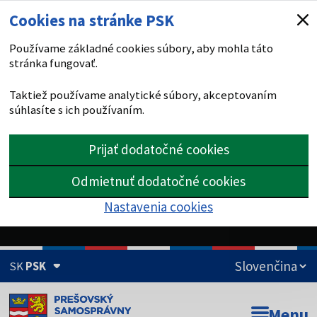
Cookies na stránke PSK
Používame základné cookies súbory, aby mohla táto
stránka fungovať.
Taktiež používame analytické súbory, akceptovaním
súhlasíte s ich používaním.
Prijať dodatočné cookies
Odmietnuť dodatočné cookies
Nastavenia cookies
SK
PSK
Doména psk.sk je oficiálna
Menu