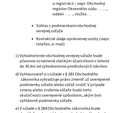
o registrácii – napr. Obchodný
register Okresného súdu …….,
oddiel ……, vložka …
Súhlas s podmienkami obchodnej
verejnej súťaže
Kontaktné údaje oprávnenej osoby (napr.
telefón, e-mail)
Vyhodnotenie obchodnej verejnej súťaže bude
písomne oznámené všetkým účastníkom v lehote
do 30 dní od vyhodnotenia predložených návrhov.
Vyhlasovateľ si v súlade s § 283 Obchodného
zákonníka vyhradzuje právo zmeniť už uverejnené
podmienky súťaže alebo súťaž zrušiť. V prípade
zmeny alebo zrušenia súťaže budú tieto
skutočnosti uverejnené spôsobom, akým boli
vyhlásené podmienky súťaže.
V súlade s § 284 Obchodného zákonníka bude