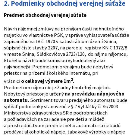
2.
Podmienky obchodnej verejnej súťaže
Predmet obchodnej verejnej súťaže
Návrh nájomnej zmluvy na prenájom časti nehnuteľného
majetku vo vlastníctve PSK, v správe vyhlasovateľa súťaže
zapísaného na LV č. 1970 v katastrálnom území Snina,
súpisné číslo stavby 2207, na parcele registra KN C 1372/8
v meste Snina, Sládkovičova 2723/120, do nájmu nájomcu,
ktorého návrh bude komisiou vyhodnotený ako
najvhodnejší .Predmetom prenájmu bude nebytový
priestor na prízemí školského internátu, pri
2
vrátnici
o celkovej výmere 1m
.
Predmetom nájmu nie je žiadny hnuteľný majetok.
Nebytový priestor je určený
na prevádzku nápojového
automatu.
Sortiment tovaru predajného automatu bude
spĺňať podmienky stanovené v § 7 Vyhlášky č. 75/2003
Ministerstva zdravotníctva SR o podrobnostiach
a požiadavkách na zariadenie pre deti a mládež
a prostredníctvom predmetného automatu sa nebudú
predávať alkoholické nápoje, tabakové výrobky a nápoje