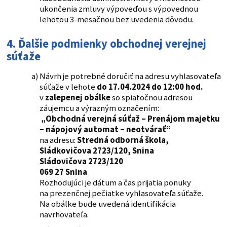
ukončenia zmluvy výpoveďou s výpovednou
lehotou 3-mesačnou bez uvedenia dôvodu.
4.
Ďalšie podmienky obchodnej verejnej
súťaže
Návrh je potrebné doručiť na adresu vyhlasovateľa
súťaže v lehote
do 17.04.2024 do 12:00 hod.
v
zalepenej obálke
so spiatočnou adresou
záujemcu a výrazným označením:
„Obchodná verejná súťaž – Prenájom majetku
– nápojový automat – neotvárať“
na adresu:
Stredná odborná škola,
Sládkovičova 2723/120, Snina
Sládovičova 2723/120
069 27 Snina
Rozhodujúci je dátum a čas prijatia ponuky
na prezenčnej pečiatke vyhlasovateľa súťaže.
Na obálke bude uvedená identifikácia
navrhovateľa.