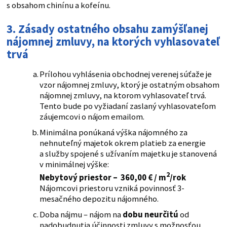
s obsahom chinínu a kofeínu.
3.
Zásady ostatného obsahu zamýšľanej
nájomnej zmluvy, na ktorých vyhlasovateľ
trvá
Prílohou vyhlásenia obchodnej verenej súťaže je
vzor nájomnej zmluvy, ktorý je ostatným obsahom
nájomnej zmluvy, na ktorom vyhlasovateľ trvá.
Tento bude po vyžiadaní zaslaný vyhlasovateľom
záujemcovi o nájom emailom.
Minimálna ponúkaná výška nájomného za
nehnuteľný majetok okrem platieb za energie
a služby spojené s užívaním majetku je stanovená
v minimálnej výške:
2
Nebytový priestor – 360,00 € / m
/rok
Nájomcovi priestoru vzniká povinnosť 3-
mesačného depozitu nájomného.
Doba nájmu – nájom na
dobu neurčitú
od
nadobudnutia účinnosti zmluvy s možnosťou