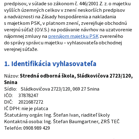
predpisov, v súlade so zákonom č. 446/2001 Z. z. o majetku
vyšších územných celkov v znení neskorších predpisov
a nadväznosti na Zásady hospodárenia a nakladania
s majetkom PSK, v platnom znení, zverejňuje obchodnú
verejnú súťaž (O.V.S.) na podávanie návrhov na uzatvorenie
nájomnej zmluvy na
prenájom majetku PSK
zvereného
do správy správcu majetku – vyhlasovateľa obchodnej
verejnej súťaže.
1.
Identifikácia vyhlasovateľa
Názov:
Stredná odborná škola, Sládkovičova 2723/120,
Snina
Sídlo: Sládkovičova 2723/120, 069 27 Snina
IČO: 37878247
DIČ: 2021687272
IČ DPH: nie je platca
Štatutárny orgán: Ing. Štefan Ivan, riaditeľ školy
Kontaktná osoba: Ing. Štefan Baumgartner, ZRŠ TEČ
Telefón: 0908 989 429