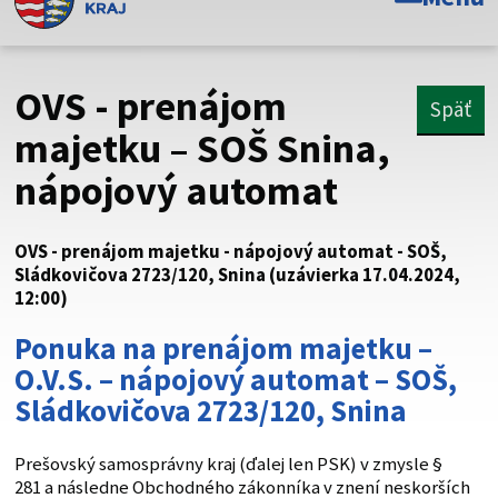
Toto je oficiálna webová stránka Prešovského
samosprávneho kraja. Oficiálne stránky využívajú doménu
psk.sk.
OVS - prenájom
Späť
Táto stránka je zabezpečená
majetku – SOŠ Snina,
nápojový automat
Buďte pozorní a vždy sa uistite, že zdieľate informácie iba
cez zabezpečenú webovú stránku. Zabezpečená stránka
vždy začína https:// pred názvom domény webového sídla.
OVS - prenájom majetku - nápojový automat - SOŠ,
Sládkovičova 2723/120, Snina (uzávierka 17.04.2024,
12:00)
Ponuka na prenájom majetku –
O.V.S. – nápojový automat – SOŠ,
Sládkovičova 2723/120, Snina
Prešovský samosprávny kraj (ďalej len PSK) v zmysle §
281 a následne Obchodného zákonníka v znení neskorších