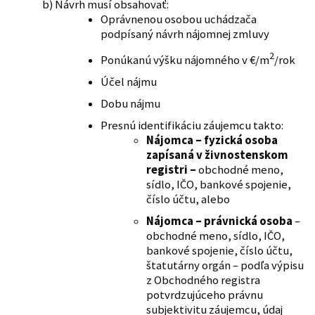
Návrh musí obsahovať:
Oprávnenou osobou uchádzača
podpísaný návrh nájomnej zmluvy
2
Ponúkanú výšku nájomného v €/m
/rok
Účel nájmu
Dobu nájmu
Presnú identifikáciu záujemcu takto:
Nájomca – fyzická osoba
zapísaná v živnostenskom
registri –
obchodné meno,
sídlo, IČO, bankové spojenie,
číslo účtu, alebo
Nájomca – právnická osoba
–
obchodné meno, sídlo, IČO,
bankové spojenie, číslo účtu,
štatutárny orgán – podľa výpisu
z Obchodného registra
potvrdzujúceho právnu
subjektivitu záujemcu, údaj