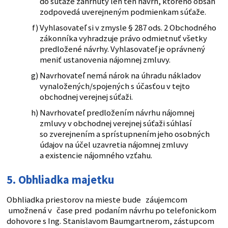
do súťaže zahrnutý len ten návrh, ktorého obsah
zodpovedá uverejneným podmienkam súťaže.
Vyhlasovateľ si v zmysle § 287 ods. 2 Obchodného
zákonníka vyhradzuje právo odmietnuť všetky
predložené návrhy. Vyhlasovateľ je oprávnený
meniť ustanovenia nájomnej zmluvy.
Navrhovateľ nemá nárok na úhradu nákladov
vynaložených/spojených s účasťou v tejto
obchodnej verejnej súťaži.
Navrhovateľ predložením návrhu nájomnej
zmluvy v obchodnej verejnej súťaži súhlasí
so zverejnením a sprístupnením jeho osobných
údajov na účel uzavretia nájomnej zmluvy
a existencie nájomného vzťahu.
5. Obhliadka majetku
Obhliadka priestorov na mieste bude záujemcom
umožnená v čase pred podaním návrhu po telefonickom
dohovore s Ing. Stanislavom Baumgartnerom, zástupcom