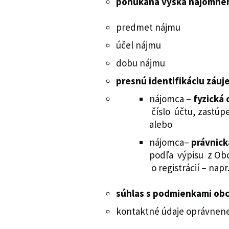
ponúkaná výška nájomnéh
predmet nájmu
účel nájmu
dobu nájmu
presnú identifikáciu záuj
nájomca –
fyzická 
číslo účtu, zastúpe
alebo
nájomca–
právnick
podľa výpisu z Ob
o registrácií – na
súhlas s podmienkami obc
kontaktné údaje oprávnenej