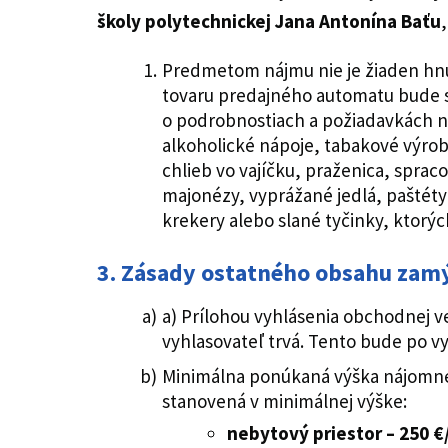
školy polytechnickej Jana Antonína Baťu
Predmetom nájmu nie je žiaden hnu
tovaru predajného automatu bude s
o podrobnostiach a požiadavkách n
alkoholické nápoje, tabakové výrob
chlieb vo vajíčku, praženica, spr
majonézy, vyprážané jedlá, paštéty
krekery alebo slané tyčinky, ktorý
3.
Zásady ostatného obsahu zamý
a) Prílohou vyhlásenia obchodnej v
vyhlasovateľ trvá. Tento bude po v
Minimálna ponúkaná výška nájomnéh
stanovená v minimálnej výške:
nebytový priestor – 250 