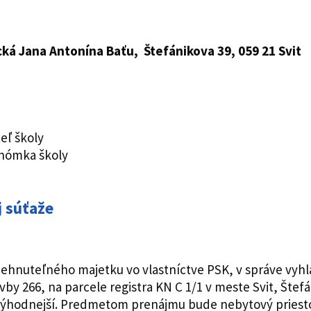
ká Jana Antonína Baťu, Štefánikova 39, 059 21 Svit
teľ školy
onómka školy
 súťaže
ehnuteľného majetku vo vlastníctve PSK, v správe vyhla
avby 266, na parcele registra KN C 1/1 v meste Svit, Št
výhodnejší. Predmetom prenájmu bude nebytový priest