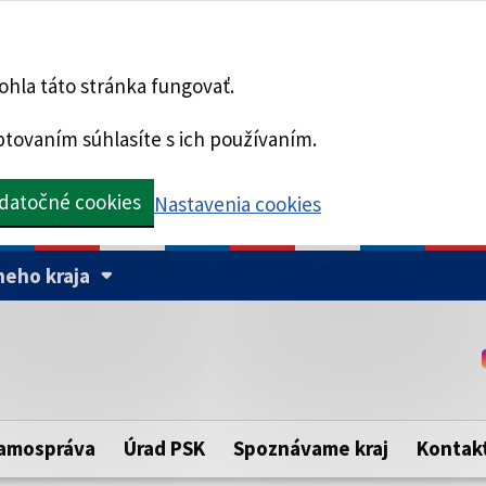
hla táto stránka fungovať.
tovaním súhlasíte s ich používaním.
datočné cookies
Nastavenia cookies
eho kraja
Táto stránka je zabezpe
Buďte pozorní a vždy sa ui
ého samosprávneho kraja.
zabezpečenú webovú strá
https:// pred názvom dom
amospráva
Úrad PSK
Spoznávame kraj
Kontak