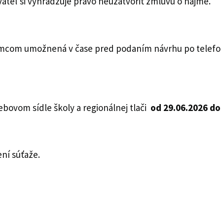
ateľ si vyhradzuje právo neuzatvoriť zmluvu o nájme.
emcom umožnená v čase pred podaním návrhu po telefon
bovom sídle školy a regionálnej tlači
od 29.06.2026 do
ní súťaže.