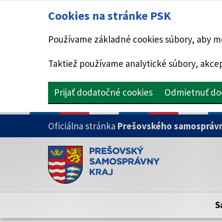
Cookies na stránke PSK
Používame základné cookies súbory, aby mo
Taktiež používame analytické súbory, akcep
Prijať dodatočné cookies
Odmietnuť do
PRESKOČIŤ NA HLAVNÝ OBSAH
Oficiálna stránka
Prešovského samosprávn
Doména psk.sk je oficiálna
Toto je oficiálna webová stránka Prešovsk
Oficiálne stránky využívajú doménu psk.sk.
S