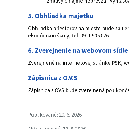
zmluvy o nájme neprevzal. Vyhlasov
5. Obhliadka majetku
Obhliadka priestorov na mieste bude záuj
ekonómkou školy, tel. 0911 905 026
6. Zverejnenie na webovom sídle
Zverejnené na internetovej stránke PSK, we
Zápisnica z O.V.S
Zápisnica z OVS bude zverejnená po ukonče
Publikované: 29. 6. 2026
Aktualizované: 29. 6. 2026