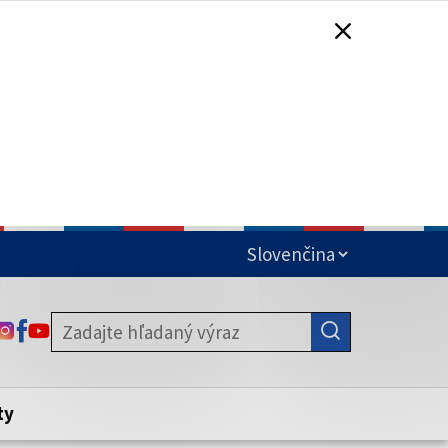
čená
ODKAZ SA OTVORÍ NA NOVEJ KARTE
ODKAZ SA OTVORÍ NA NOVEJ KARTE
ODKAZ SA OTVORÍ NA NOVEJ KARTE
stite, že zdieľate informácie iba cez
nku. Zabezpečená stránka vždy začína
ény webového sídla.
ty