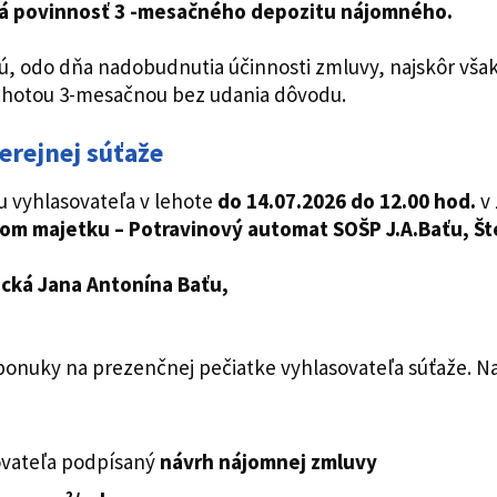
ká povinnosť 3 -mesačného depozitu nájomného.
, odo dňa nadobudnutia účinnosti zmluvy, najskôr však
hotou 3-mesačnou bez udania dôvodu.
erejnej súťaže
u vyhlasovateľa v lehote
do 14.07.2026 do 12.00
hod.
v 
m majetku – Potravinový automat SOŠP J.A.Baťu, Šte
ická Jana Antonína Baťu,
a ponuky na prezenčnej pečiatke vyhlasovateľa súťaže. N
vateľa podpísaný
návrh nájomnej zmluvy