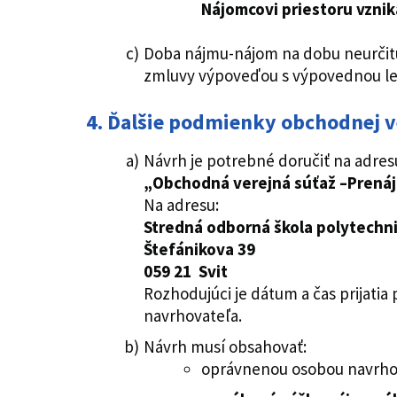
Nájomcovi priestoru vzni
Doba nájmu-nájom na dobu neurčitú
zmluvy výpoveďou s výpovednou le
4.
Ďalšie podmienky obchodnej v
Návrh je potrebné doručiť na adres
„Obchodná verejná súťaž –Prenájo
Na adresu:
Stredná odborná škola polytechn
Štefánikova 3
9
059 21 Svit
Rozhodujúci je dátum a čas prijati
navrhovateľa.
Návrh musí obsahovať:
oprávnenou osobou navrho