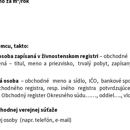
o za m²/rok
emcu, takto:
osoba zapísaná v živnostenskom registri
– obchodné 
ná – titul, meno a priezvisko, trvalý pobyt, zapísaný a
á osoba
– obchodné meno a sídlo, IČO, bankové spojen
chodného registra, resp. iného registra potvrdzujúce
pr. Obchodný register Okresného súdu……, oddiel…., vl
hodnej verejnej súťaže
 osoby (napr. telefón, e-mail)