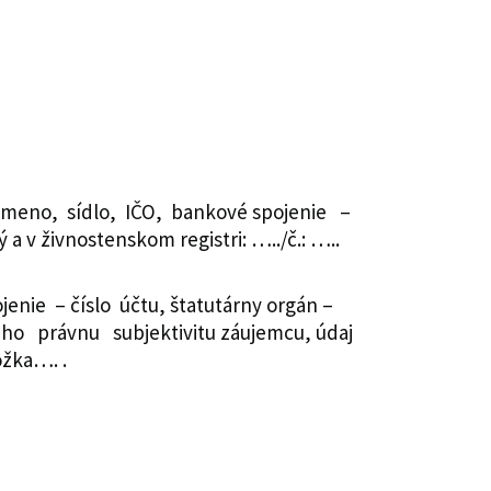
meno, sídlo, IČO, bankové spojenie –
 v živnostenskom registri: …../č.: …..
ie – číslo účtu, štatutárny orgán –
ho právnu subjektivitu záujemcu, údaj
ožka…. .