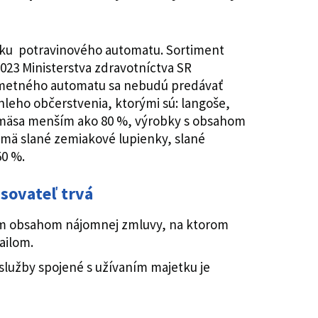
.
zku potravinového automatu. Sortiment
023 Ministerstva zdravotníctva SR
edmetného automatu sa nebudú predávať
hleho občerstvenia, ktorými sú: langoše,
m mäsa menším ako 80 %, výrobky s obsahom
jmä slané zemiakové lupienky, slané
50 %.
sovateľ trvá
tným obsahom nájomnej zmluvy, na ktorom
ailom.
lužby spojené s užívaním majetku je