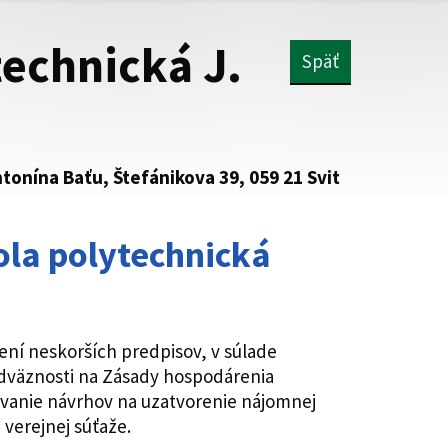
technická J.
Späť
onína Baťu, Štefánikova 39, 059 21 Svit
ola polytechnická
ní neskorších predpisov, v súlade
adväznosti na Zásady hospodárenia
ávanie návrhov na uzatvorenie nájomnej
verejnej súťaže.