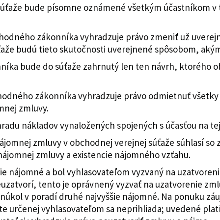
súťaže bude písomne oznámené všetkým účastníkom v t
bchodného zákonníka vyhradzuje právo zmeniť už uverej
ťaže budú tieto skutočnosti uverejnené spôsobom, aký
nníka bude do súťaže zahrnutý len ten návrh, ktorého
chodného zákonníka vyhradzuje právo odmietnuť všetky 
mnej zmluvy.
radu nákladov vynaložených spojených s účasťou na tej
jomnej zmluvy v obchodnej verejnej súťaže súhlasí so 
 nájomnej zmluvy a existencie nájomného vzťahu.
šie nájomné a bol vyhlasovateľom vyzvaný na uzatvoren
uzatvorí, tento je oprávnený vyzvať na uzatvorenie zml
onúkol v poradí druhé najvyššie nájomné. Na ponuku zá
te určenej vyhlasovateľom sa neprihliada; uvedené plat