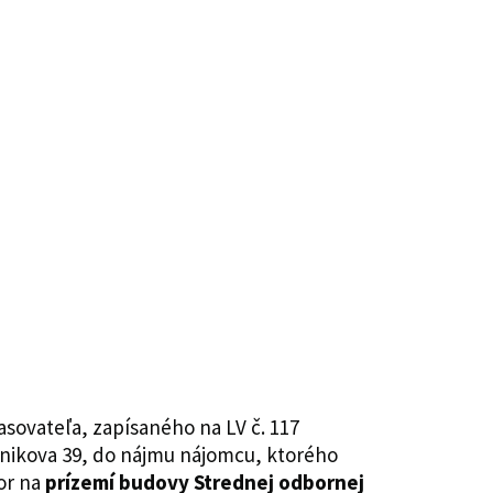
sovateľa, zapísaného na LV č. 117
efánikova 39, do nájmu nájomcu, ktorého
or na
prízemí budovy Strednej odbornej