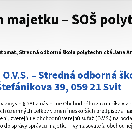
m majetku – SOŠ poly
tomat, Stredná odborná škola polytechnická Jana Ant
O.V.S. – Stredná odborná šk
tefánikova 39, 059 21 Svit
) v zmysle § 281 a následne Obchodného zákonníka v zne
šších územných celkov v znení neskorších predpisov a n
ení, zverejňuje obchodnú verejnú súťaž (O.V.S.) na pod
do správy správcu majetku – vyhlasovateľa obchodnej 