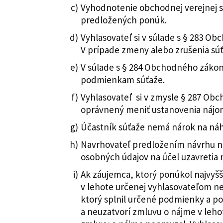
Vyhodnotenie obchodnej verejnej 
predložených ponúk.
Vyhlasovateľ si v súlade s § 283 O
V prípade zmeny alebo zrušenia sú
V súlade s § 284 Obchodného záko
podmienkam súťaže.
Vyhlasovateľ si v zmysle § 287 Ob
oprávnený meniť ustanovenia nájo
Účastník súťaže nemá nárok na náh
Navrhovateľ predložením návrhu ná
osobných údajov na účel uzavretia
Ak záujemca, ktorý ponúkol najvyš
v lehote určenej vyhlasovateľom ne
ktorý splnil určené podmienky a p
a neuzatvorí zmluvu o nájme v leho