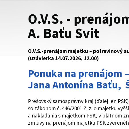
O.V.S. - prenájo
A. Baťu Svit
O.V.S.-prenájom majetku – potravinový au
(uzávierka 14.07.2026, 12.00)
Ponuka na prenájom – 
Jana Antonína Baťu, Š
Prešovský samosprávny kraj (ďalej len PSK
so zákonom č. 446/2001 Z. z. o majetku vy
a nakladania s majetkom PSK, v platnom zn
zmluvy na prenájom majetku PSK zvereného 