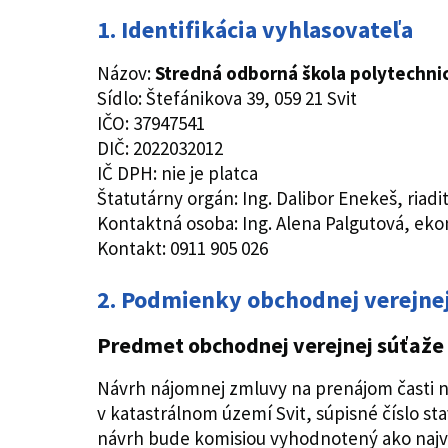
1.
Identifikácia vyhlasovateľa
Názov:
Stredná odborná škola polytechnic
Sídlo: Štefánikova 39, 059 21 Svit
IČO: 37947541
DIČ: 2022032012
IČ DPH: nie je platca
Štatutárny orgán: Ing. Dalibor Enekeš, riadi
Kontaktná osoba: Ing. Alena Palgutová, ek
Kontakt: 0911 905 026
2.
Podmienky obchodnej verejnej
Predmet obchodnej verejnej súťaže
Návrh nájomnej zmluvy na prenájom časti n
v katastrálnom území Svit, súpisné číslo st
návrh bude komisiou vyhodnotený ako naj