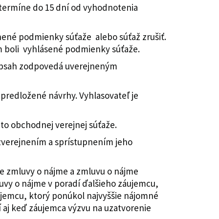
ermíne do 15 dní od vyhodnotenia
nené podmienky súťaže alebo súťaž zrušiť.
m boli vyhlásené podmienky súťaže.
 obsah zodpovedá uverejneným
predložené návrhy. Vyhlasovateľ je
to obchodnej verejnej súťaže.
zverejnením a sprístupnením jeho
ie zmluvy o nájme a zmluvu o nájme
uvy o nájme v poradí ďalšieho záujemcu,
ujemcu, ktorý ponúkol najvyššie nájomné
í aj keď záujemca výzvu na uzatvorenie