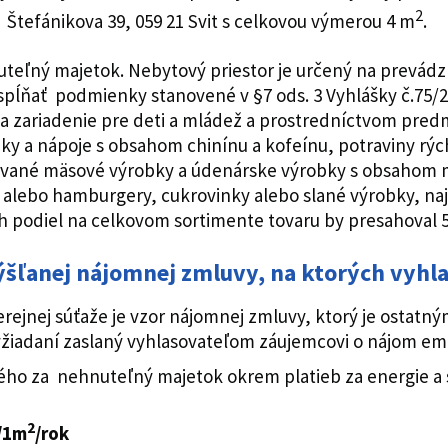
2
, Štefánikova 39, 059 21 Svit s celkovou výmerou 4 m
teľný majetok. Nebytový priestor je určený na prevád
pĺňať podmienky stanovené v §7 ods. 3 Vyhlášky č.75/2
a zariadenie pre deti a mládež a prostredníctvom pr
ky a nápoje s obsahom chinínu a kofeínu, potraviny rýc
acované mäsové výrobky a údenárske výrobky s obsaho
 alebo hamburgery, cukrovinky alebo slané výrobky, na
ch podiel na celkovom sortimente tovaru by presahoval 
šľanej nájomnej zmluvy, na ktorých vyhla
erejnej súťaže je vzor nájomnej zmluvy, ktorý je osta
yžiadaní zaslaný vyhlasovateľom záujemcovi o nájom em
o za nehnuteľný majetok okrem platieb za energie a s
2
€/1m
/rok