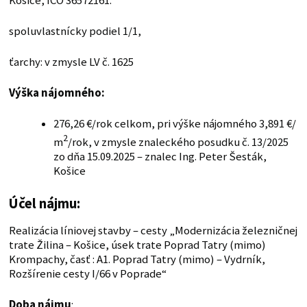
Košice, IČO 36572161.
spoluvlastnícky podiel 1/1,
ťarchy: v zmysle LV č. 1625
Výška nájomného:
276,26 €/rok celkom, pri výške nájomného 3,891 €/
2
m
/rok, v zmysle znaleckého posudku č. 13/2025
zo dňa 15.09.2025 – znalec Ing. Peter Šesták,
Košice
Účel nájmu:
Realizácia líniovej stavby – cesty „Modernizácia železničnej
trate Žilina – Košice, úsek trate Poprad Tatry (mimo)
Krompachy, časť : A1. Poprad Tatry (mimo) – Vydrník,
Rozšírenie cesty I/66 v Poprade“
Doba nájmu
: