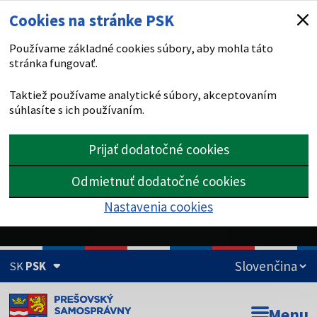
Cookies na stránke PSK
Používame základné cookies súbory, aby mohla táto
stránka fungovať.
Taktiež používame analytické súbory, akceptovaním
súhlasíte s ich používaním.
Prijať dodatočné cookies
Odmietnuť dodatočné cookies
Nastavenia cookies
SK
PSK
Doména psk.sk je oficiálna
Menu