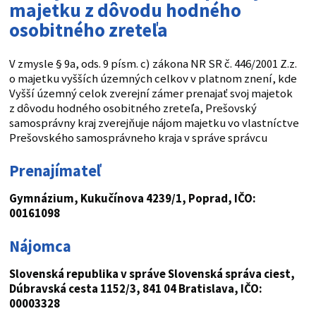
majetku z dôvodu hodného
osobitného zreteľa
V zmysle § 9a, ods. 9 písm. c) zákona NR SR č. 446/2001 Z.z.
o majetku vyšších územných celkov v platnom znení, kde
Vyšší územný celok zverejní zámer prenajať svoj majetok
z dôvodu hodného osobitného zreteľa, Prešovský
samosprávny kraj zverejňuje nájom majetku vo vlastníctve
Prešovského samosprávneho kraja v správe správcu
Prenajímateľ
Gymnázium, Kukučínova 4239/1, Poprad, IČO:
00161098
Nájomca
Slovenská republika v správe Slovenská správa ciest,
Dúbravská cesta 1152/3, 841 04 Bratislava, IČO:
00003328