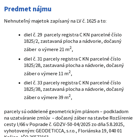
Predmet nájmu
Nehnuteľný majetok zapísaný na LV č. 1625 a to:
diel č. 29 parcely registra C KN parcelné číslo
1825/2, zastavaná plocha a nádvorie, dočasný
2
záber o výmere 21 m
,
diel č. 31 parcely registra C KN parcelné číslo
1825/28, zastavaná plocha a nádvorie, dočasný
2
záber o výmere 11 m
,
diel č. 33 parcely registra C KN parcelné číslo
1825/38, zastavaná plocha a nádvorie, dočasný
2
záber o výmere 39 m
,
parcely sú oddelené geometrickým plánom – podkladom
na uzatváranie zmlúv – dočasný záber na stavbe Rozšírenie
cesty I/66 v Poprade č. GDZV-50-04/2025 zo dňa 5.8.2025,
vyhotoveným: GEODETICCA, s.r.o., Floriánska 19, 040 01