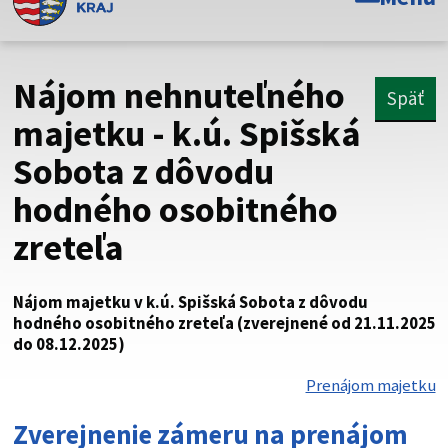
Toto je oficiálna webová stránka Prešovského
samosprávneho kraja. Oficiálne stránky využívajú doménu
psk.sk.
Nájom nehnuteľného
Späť
Táto stránka je zabezpečená
majetku - k.ú. Spišská
Sobota z dôvodu
Buďte pozorní a vždy sa uistite, že zdieľate informácie iba
cez zabezpečenú webovú stránku. Zabezpečená stránka
hodného osobitného
vždy začína https:// pred názvom domény webového sídla.
zreteľa
Nájom majetku v k.ú. Spišská Sobota z dôvodu
hodného osobitného zreteľa (zverejnené od 21.11.2025
do 08.12.2025)
Prenájom majetku
Zverejnenie zámeru na prenájom