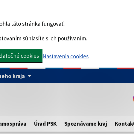
hla táto stránka fungovať.
tovaním súhlasíte s ich používaním.
datočné cookies
Nastavenia cookies
eho kraja
Táto stránka je zabezpe
Buďte pozorní a vždy sa ui
ého samosprávneho kraja.
zabezpečenú webovú strá
https:// pred názvom dom
amospráva
Úrad PSK
Spoznávame kraj
Kontak