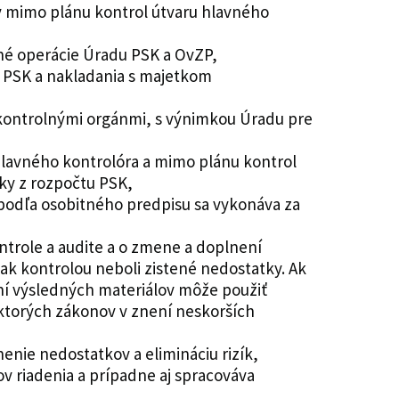
ov mimo plánu kontrol útvaru hlavného
né operácie Úradu PSK a OvZP,
v PSK a nakladania s majetkom
 kontrolnými orgánmi, s výnimkou Úradu pre
lavného kontrolóra a mimo plánu kontrol
ky z rozpočtu PSK,
podľa osobitného predpisu sa vykonáva za
ntrole a audite a o zmene a doplnení
ak kontrolou neboli zistené nedostatky. Ak
aní výsledných materiálov môže použiť
ektorých zákonov v znení neskorších
enie nedostatkov a elimináciu rizík,
v riadenia a prípadne aj spracováva