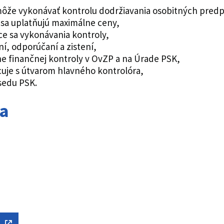
že vykonávať kontrolu dodržiavania osobitných predpiso
 sa uplatňujú maximálne ceny,
ce sa vykonávania kontroly,
í, odporúčaní a zistení,
e finančnej kontroly v OvZP a na Úrade PSK,
cuje s útvarom hlavného kontrolóra,
sedu PSK.
ia