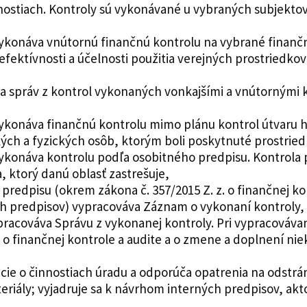
nnostiach. Kontroly sú vykonávané u vybraných subjekt
ykonáva vnútornú finančnú kontrolu na vybrané finanč
fektívnosti a účelnosti použitia verejných prostriedko
 a správ z kontrol vykonaných vonkajšími a vnútornými
ykonáva finančnú kontrolu mimo plánu kontrol útvaru h
ých a fyzických osôb, ktorým boli poskytnuté prostried
ykonáva kontrolu podľa osobitného predpisu. Kontrola 
 ktorý danú oblasť zastrešuje,
predpisu (okrem zákona č. 357/2015 Z. z. o finančnej ko
h predpisov) vypracováva Záznam o vykonaní kontroly, 
ypracováva Správu z vykonanej kontroly. Pri vypracováv
. o finančnej kontrole a audite a o zmene a doplnení ni
cie o činnostiach úradu a odporúča opatrenia na odstrán
riály; vyjadruje sa k návrhom interných predpisov, akto