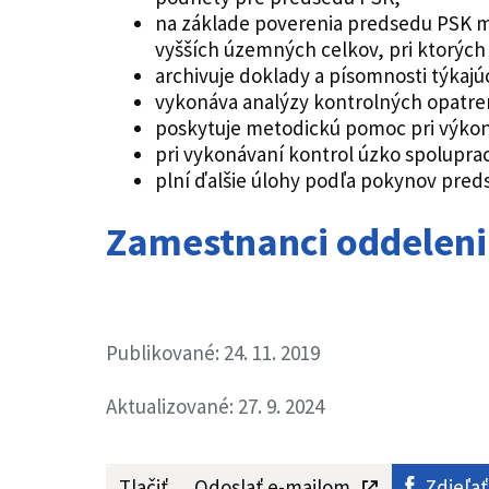
na základe poverenia predsedu PSK mô
vyšších územných celkov, pri ktorých
archivuje doklady a písomnosti týkajú
vykonáva analýzy kontrolných opatren
poskytuje metodickú pomoc pri výkon
pri vykonávaní kontrol úzko spolupra
plní ďalšie úlohy podľa pokynov pred
Zamestnanci oddelen
Publikované: 24. 11. 2019
Aktualizované: 27. 9. 2024
Tlačiť
Odoslať e-mailom
Zdieľať