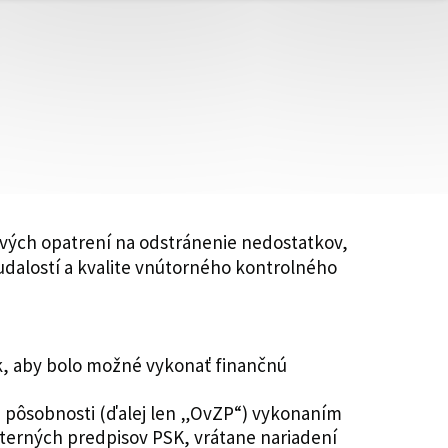
ových opatrení na odstránenie nedostatkov,
udalostí a kvalite vnútorného kontrolného
k, aby bolo možné vykonať finančnú
j pôsobnosti (ďalej len „OvZP“) vykonaním
terných predpisov PSK, vrátane nariadení