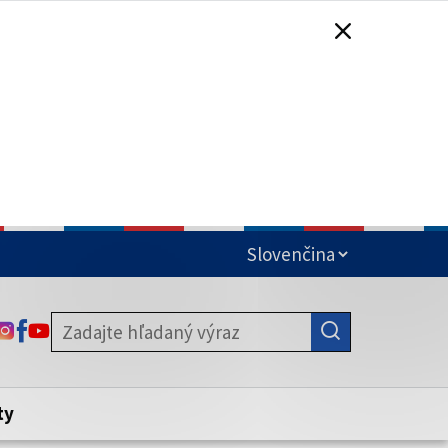
čená
ODKAZ SA OTVORÍ NA NOVEJ KARTE
ODKAZ SA OTVORÍ NA NOVEJ KARTE
ODKAZ SA OTVORÍ NA NOVEJ KARTE
stite, že zdieľate informácie iba cez
nku. Zabezpečená stránka vždy začína
ény webového sídla.
ty