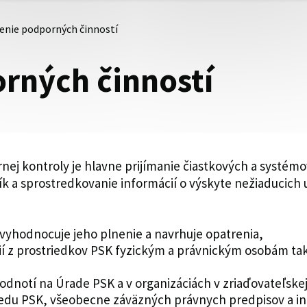
enie podporných činností
rných činností
nej kontroly je hlavne prijímanie čiastkových a systém
k a sprostredkovanie informácií o výskyte nežiaducich 
 vyhodnocuje jeho plnenie a navrhuje opatrenia,
ií z prostriedkov PSK fyzickým a právnickým osobám ta
dnotí na Úrade PSK a v organizáciách v zriaďovateľske
sedu PSK, všeobecne záväzných právnych predpisov a in