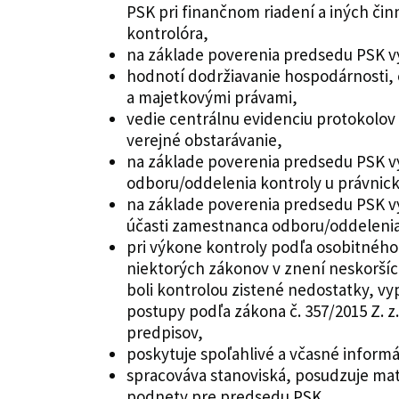
PSK pri finančnom riadení a iných či
kontrolóra,
na základe poverenia predsedu PSK v
hodnotí dodržiavanie hospodárnosti, e
a majetkovými právami,
vedie centrálnu evidenciu protokolov
verejné obstarávanie,
na základe poverenia predsedu PSK v
odboru/oddelenia kontroly u právnick
na základe poverenia predsedu PSK v
účasti zamestnanca odboru/oddelenia,
pri výkone kontroly podľa osobitného 
niektorých zákonov v znení neskoršíc
boli kontrolou zistené nedostatky, v
postupy podľa zákona č. 357/2015 Z. z
predpisov,
poskytuje spoľahlivé a včasné informá
spracováva stanoviská, posudzuje mate
podnety pre predsedu PSK,