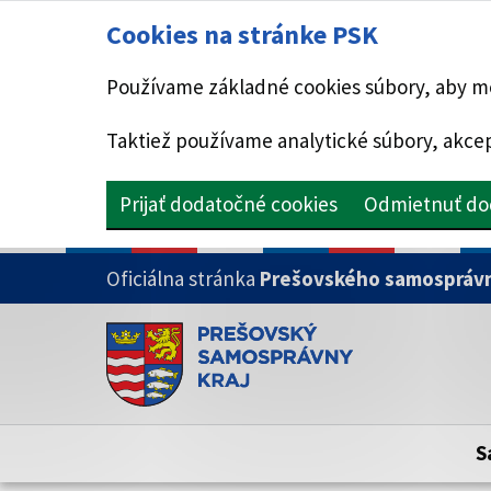
Cookies na stránke PSK
Používame základné cookies súbory, aby mo
Taktiež používame analytické súbory, akcep
Prijať dodatočné cookies
Odmietnuť do
PRESKOČIŤ NA HLAVNÝ OBSAH
Oficiálna stránka
Prešovského samosprávn
Doména psk.sk je oficiálna
Toto je oficiálna webová stránka Prešovsk
Oficiálne stránky využívajú doménu psk.sk.
S