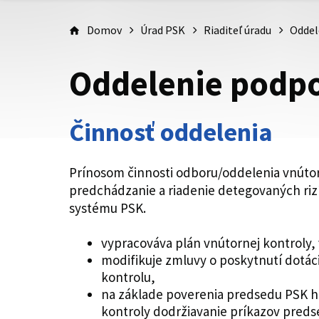
Domov
Úrad PSK
Riaditeľ úradu
Oddel
Oddelenie podpo
Činnosť oddelenia
Prínosom činnosti odboru/oddelenia vnútor
predchádzanie a riadenie detegovaných rizí
systému PSK.
vypracováva plán vnútornej kontroly,
modifikuje zmluvy o poskytnutí dotác
kontrolu,
na základe poverenia predsedu PSK ho
kontroly dodržiavanie príkazov pred